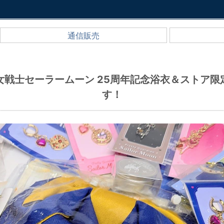
通信販売
女戦士セーラームーン 25周年記念浴衣＆ストア
す！