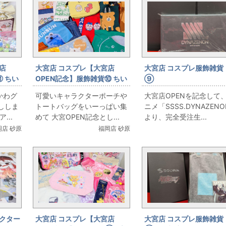
店
大宮店 コスプレ【大宮店
大宮店 コスプレ服飾雑貨
⑪ ちい
OPEN記念】服飾雑貨⑩ ちい
⑨
ッズを
かわ＆パペットスンスンのト
SSSS.DYNAZENON「
かわグ
可愛いキャラクターポーチや
大宮店OPENを記念して
！
ーと＆ポーチっまとめてお出
知恵の輪」風オーナメン
ししま
トートバッグをいーっぱい集
ニメ「SSSS.DYNAZEN
しします！
お出しします
...
めて 大宮OPEN記念とし...
より、完全受注生...
岡店 砂原
福岡店 砂原
クター
大宮店 コスプレ【大宮店
大宮店 コスプレ服飾雑貨