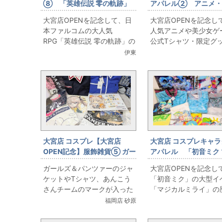
⑧ 「英雄伝説 零の軌跡」
アパレル② アニメ・
公式ペンダントをお出ししま
系公式Tシャツ＆グッ
大宮店OPENを記念して、日
大宮店OPENを記念し
す
とめてお出しします
本ファルコムの大人気
人気アニメや美少女ゲ
RPG「英雄伝説 零の軌跡」の
公式Tシャツ・限定グ
公...
を...
伊東
大宮店 コスプレ【大宮店
大宮店 コスプレキャラ
OPEN記念】服飾雑貨⑤ ガー
アパレル 「初音ミク 
ルズ＆パンツァー ジャケット
ルミライ」公式法被＆
ガールズ＆パンツァーのジャ
大宮店OPENを記念し
＆Tシャツ＆あんこうチーム
ズ、その他ミクグッズ
ケットやTシャツ、あんこう
「初音ミク」の大型イ
グッズまとめて！
します
さんチームのマークが入った
「マジカルミライ」の
グ...
定...
福岡店 砂原