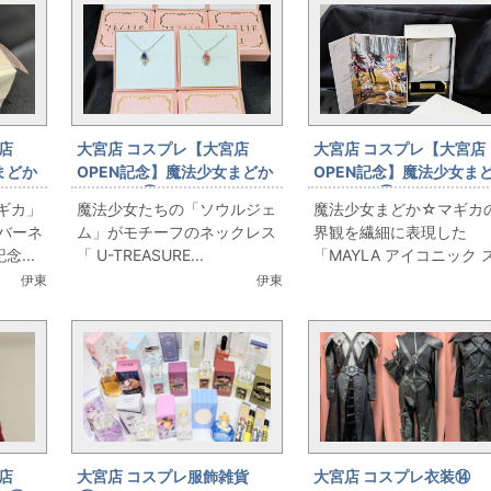
店
大宮店 コスプレ【大宮店
大宮店 コスプレ【大宮店
まどか
OPEN記念】魔法少女まどか
OPEN記念】魔法少女ま
女まど
☆マギカ⑥ U-TREASURE マ
☆マギカ⑤ MAYLA 魔
ギカ」
魔法少女たちの「ソウルジェ
魔法少女まどか☆マギカ
念 シ
ギアレコード 魔法少女まどか
まどか☆マギカ アイコニ
バーネ
ム」がモチーフのネックレス
界観を繊細に表現した
ししま
☆マギカ外伝ソウルジェムネ
ストーリー リングオブジ
...
「 U-TREASURE...
「MAYLA アイコニック 
ックレス
ト...
伊東
伊東
店
大宮店 コスプレ服飾雑貨
大宮店 コスプレ衣装⑭