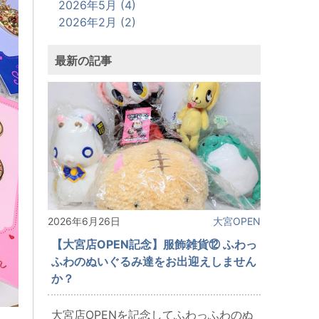
2026年5月 (4)
2026年2月 (2)
最新の記事
2026年6月26日
大宮OPEN
【大宮店OPEN記念】服飾雑貨⑫ ふわっ
ふわのぬいぐるみ達をお出迎えしません
か？
大宮店OPENを記念してふわっふわのぬ