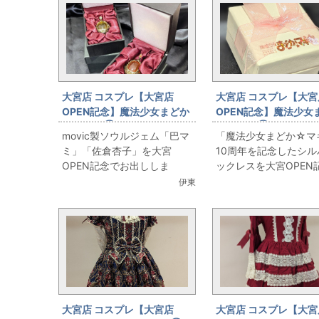
大宮店 コスプレ【大宮店
大宮店 コスプレ【大宮
OPEN記念】魔法少女まどか
OPEN記念】魔法少女
☆マギカ⑧ movic ソウル
☆マギカ⑦ 「魔法少
movic製ソウルジェム「巴マ
「魔法少女まどか☆マ
ジェム 巴マミ＆佐倉杏子お出
か☆マギカ」10周年記
ミ」「佐倉杏子」を大宮
10周年を記念したシル
しします！
ルバーネックレスお出
OPEN記念でお出ししま
ックレスを大宮OPEN記念
す。
す！...
伊東
大宮店 コスプレ【大宮店
大宮店 コスプレ【大宮