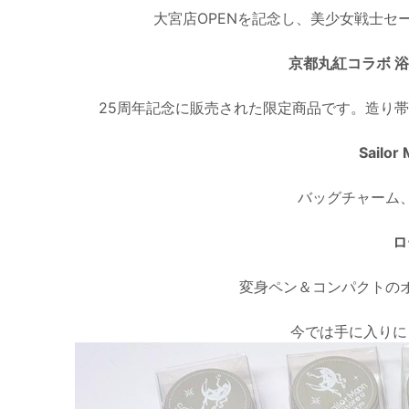
大宮店OPENを記念し、美少女戦士セ
京都丸紅コラボ 
25周年記念に販売された限定商品です。造り
Sailor
バッグチャーム
ロ
変身ペン＆コンパクトの
今では手に入りに