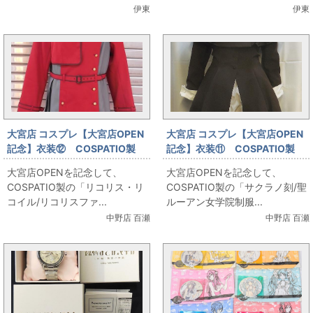
伊東
伊東
大宮店 コスプレ【大宮店OPEN
大宮店 コスプレ【大宮店OPEN
記念】衣装⑫ COSPATIO製
記念】衣装⑪ COSPATIO製
「リコリス・リコイル/リコリス
「サクラノ刻/聖ルーアン女学院
大宮店OPENを記念して、
大宮店OPENを記念して、
ファースト制服(冬服)」をお出
制服」をお出しします
COSPATIO製の「リコリス・リ
COSPATIO製の「サクラノ刻/聖
しします
コイル/リコリスファ...
ルーアン女学院制服...
中野店 百瀬
中野店 百瀬