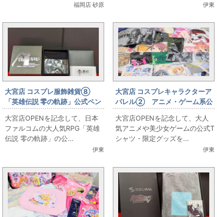
福岡店 砂原
伊東
大宮店 コスプレ服飾雑貨⑧
大宮店 コスプレキャラクターア
「英雄伝説 零の軌跡」公式ペン
パレル② アニメ・ゲーム系公
ダントをお出しします
式Tシャツ＆グッズをまとめてお
大宮店OPENを記念して、日本
大宮店OPENを記念して、大人
出しします
ファルコムの大人気RPG「英雄
気アニメや美少女ゲームの公式T
伝説 零の軌跡」の公...
シャツ・限定グッズを...
伊東
伊東