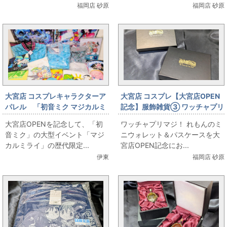
福岡店 砂原
福岡店 砂原
大宮店 コスプレキャラクターア
大宮店 コスプレ【大宮店OPEN
パレル 「初音ミク マジカルミ
記念】服飾雑貨③ ワッチャプリ
ライ」公式法被＆グッズ、その
マジ！ れもんのミニウォレット
大宮店OPENを記念して、「初
ワッチャプリマジ！ れもんのミ
他ミクグッズお出しします
＆パスケースお出しします。
音ミク」の大型イベント「マジ
ニウォレット＆パスケースを大
カルミライ」の歴代限定...
宮店OPEN記念にお...
伊東
福岡店 砂原