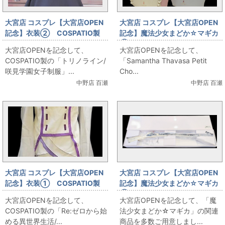
大宮店 コスプレ【大宮店OPEN
大宮店 コスプレ【大宮店OPEN
記念】衣装② COSPATIO製
記念】魔法少女まどか☆マギカ
「トリノライン/咲見学園女子制
② 服飾雑貨 Samantha
大宮店OPENを記念して、
大宮店OPENを記念して、
服」をお出しします
Thavasa Petit Choice×魔法少
COSPATIO製の「トリノライン/
「Samantha Thavasa Petit
女まどか☆マギカコレクション
咲見学園女子制服」...
Cho...
ハンドバッグをお出しします
中野店 百瀬
中野店 百瀬
大宮店 コスプレ【大宮店OPEN
大宮店 コスプレ【大宮店OPEN
記念】衣装① COSPATIO製
記念】魔法少女まどか☆マギカ
「Re:ゼロから始める異世界生
① 武器 MOVIC製 1/1 巴マミの
大宮店OPENを記念して、
大宮店OPENを記念して、「魔
活/エミリアコスチュームセッ
マスケット銃をお出しします
COSPATIO製の「Re:ゼロから始
法少女まどか☆マギカ」の関連
ト」をお出しします
める異世界生活/...
商品を多数ご用意しまし...