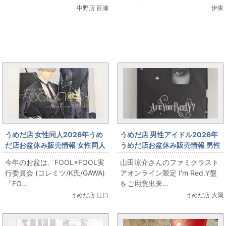
中野店 百瀬
伊東
まんだらけ新着トピックス
うめだ店 女性同人2026年うめ
うめだ店 男性アイドル2026年
だ店お盆休み販売情報 女性同人
うめだ店お盆休み販売情報 男性
誌コーナー FOOL×FOOL実行委
アイドルコーナー 「山田涼介
今年のお盆は、FOOL×FOOL実
山田涼介さんのファミクラスト
員会 (コレミツ/K氏/GAWA)
Are You Red.Y?」 出します
行委員会 (コレミツ/K氏/GAWA)
アオンライン限定 I'm Red.Y盤
「FOOL×FOOL」をお出しま
「FO...
をご用意出来...
す！
うめだ店 江口
うめだ店 大岡