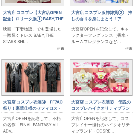
大宮店 コスプレ【大宮店OPEN
大宮店 コスプレ服飾雑貨② 推
記念】ロリータ服① BABY,THE
しの香りを身にまとう！アニ
STARS SHINE BRIGHT エリザベ
メ・ゲームのキャラクター香水
映画「下妻物語」でも登場した
大宮店OPENを記念して、キャ
スワンピース エンジ×オフ白
をまとめてお出しします
一際輝くドレス BABY,THE
ラクターフレグランス（香水・
STARS SHI...
ルームフレグランスなど...
伊東
伊東
大宮店 コスプレ衣装⑭ FF7AC
大宮店 コスプレ衣装⑬ 伝説の
祭り！豪華仕様のセフィロス・
コスプレハイクオリティブラン
クラウド＆COSREVO製カダー
ド！COSREVO製「スイートプ
大宮店OPENを記念して、不朽
大宮店OPENを記念して、コス
ジュをお出しします
リキュア♪」をお出しします
の名作「FINAL FANTASY VII
プレイヤー憧れのハイクオリテ
ADV...
ィブランド・COSRE...