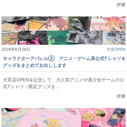
伊東
2026年6月26日
大宮OPEN
キャラクターアパレル② アニメ・ゲーム系公式Tシャツ＆
グッズをまとめてお出しします
大宮店OPENを記念して、大人気アニメや美少女ゲームの公
式Tシャツ・限定グッズを...
伊東