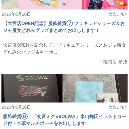
2026年6月26日
大宮OPEN
【大宮店OPEN記念】服飾雑貨⑦ プリキュアシリーズ＆お
ジャ魔女どれみグッズまとめてお出しします！
大宮店OPENを記念して、プリキュアシリーズとおジャ魔女
どれみのバッグ＆キーホ...
福岡店 砂原
2026年6月26日
大宮OPEN
服飾雑貨⑥ 「初音ミク×SOLWA」米山舞氏イラストカー
ド付・本革マルチポーチをお出しします