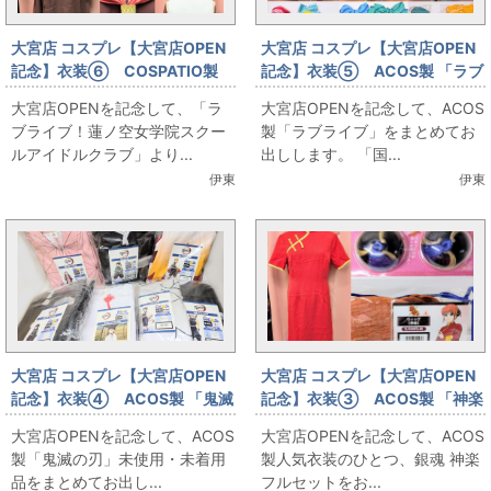
大宮店 コスプレ【大宮店OPEN
大宮店 コスプレ【大宮店OPEN
記念】衣装⑥ COSPATIO製
記念】衣装⑤ ACOS製 「ラブ
「ラブライブ！蓮ノ空女学院 冬
ライブ」をお出しします
大宮店OPENを記念して、「ラ
大宮店OPENを記念して、ACOS
制服」をお出しします
ブライブ！蓮ノ空女学院スクー
製「ラブライブ」をまとめてお
ルアイドルクラブ」より...
出しします。 「国...
伊東
伊東
大宮店 コスプレ【大宮店OPEN
大宮店 コスプレ【大宮店OPEN
記念】衣装④ ACOS製 「鬼滅
記念】衣装③ ACOS製 「神楽
の刃」をお出しします
衣装+公式髪飾り+公式ウィッ
大宮店OPENを記念して、ACOS
大宮店OPENを記念して、ACOS
グ フルセット」をお出ししま
製「鬼滅の刃」未使用・未着用
製人気衣装のひとつ、銀魂 神楽
す
品をまとめてお出し...
フルセットをお...