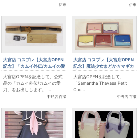
伊東
伊東
大宮店 コスプレ【大宮店OPEN
大宮店 コスプレ【大宮店OPEN
記念】「カムイ外伝/カムイの愛
記念】魔法少女まどか☆マギカ
刀」をお出しします
③ Samantha Thavasa Petit
大宮店OPENを記念して、公式
大宮店OPENを記念して、
Choice×魔法少女まどか☆マギ
品の「カムイ外伝/カムイの愛
「Samantha Thavasa Petit
カコレクション 折財布をお出し
刀」をお出しします。 ...
Cho...
します
中野店 百瀬
中野店 百瀬