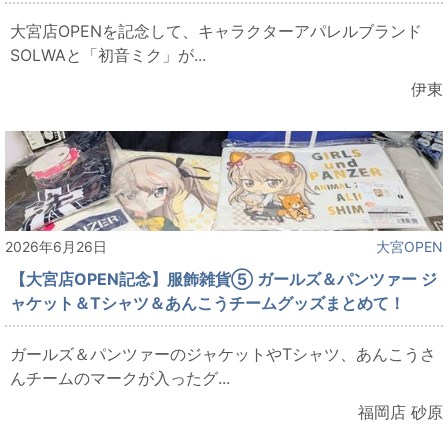
大宮店OPENを記念して、キャラクターアパレルブランド
SOLWAと「初音ミク」が...
伊東
2026年6月26日
大宮OPEN
【大宮店OPEN記念】服飾雑貨⑤ ガールズ＆パンツァー ジ
ャケット＆Tシャツ＆あんこうチームグッズまとめて！
ガールズ＆パンツァーのジャケットやTシャツ、あんこうさ
んチームのマークが入ったグ...
福岡店 砂原