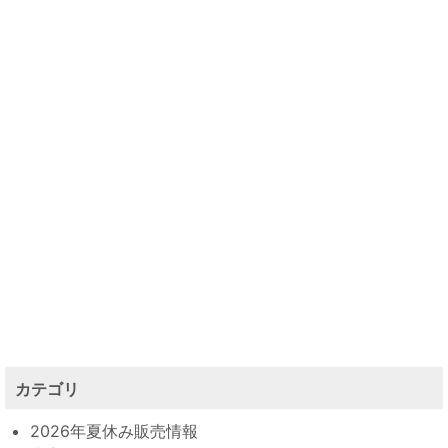
カテゴリ
2026年夏休み販売情報