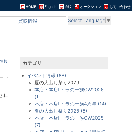
HOME
English
通販
オークション
お問い合わせ
Select Language
▼
買取情報
情報
カテゴリ
イベント情報 (88)
夏の大出し祭り2026
本店・本店Ⅱ・ラの一族GW2026
臼井
(1)
本店・本店Ⅱ・ラの一族4周年 (14)
夏の大出し祭り2025 (5)
本店・本店Ⅱ・ラの一族GW2025
(7)
本店・本店Ⅱリニューアル3周年記