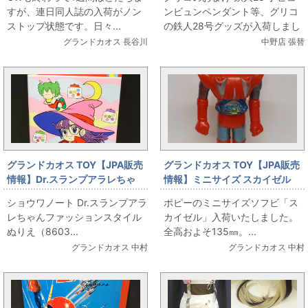
リコの鉄人28号グッズが入荷し
すが、連日同人誌の入荷がノン
ンビュンペンダント等、グリコ
ました！（5/13販売情報）
ストップ状態です。日々...
の鉄人28号グッズが入荷しまし
た！ グリコ グリコのおまけ 青)
グランドカオス 長谷川
中野店 張替
鉄人28号 ビ...
グランドカオス TOY【JPA販売
グランドカオス TOY【JPA販売
情報】Dr.スランプアラレちゃ
情報】ミニサイズ スカイゼル
ん ファッションスタイルぬり
ソフビ
ショウワノート Dr.スランプアラ
ポピーのミニサイズソフビ「ス
え
レちゃんファッションスタイル
カイゼル」入荷いたしました。
ぬりえ（8603...
全高およそ135㎜。...
グランドカオス 中村
グランドカオス 中村