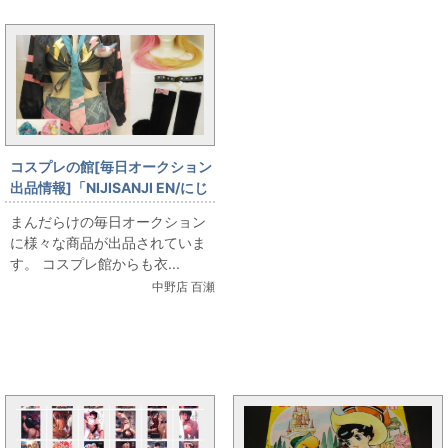
コスプレの館[毎日オークション
出品情報]「NIJISANJI EN/にじ
さんじEN/虎姫コト
まんだらけの毎日オークション
カ/KotokaTorahime/ウィッグ
に様々な商品が出品されていま
付き/女性用Sサイズ(日本サイ
す。 コスプレ館からも衣...
ズ)/コスプレ衣装」を出品して
中野店 百瀬
います
まんだらけ新着トピックス