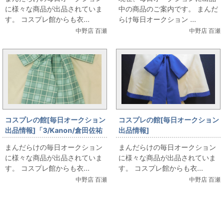
サイズ(日本サイズ)/コスプレ衣
に様々な商品が出品されていま
中の商品のご案内です。 まんだ
装」を出品しています
す。 コスプレ館からも衣...
らけ毎日オークション ...
中野店 百瀬
中野店 百瀬
コスプレの館[毎日オークション
コスプレの館[毎日オークション
出品情報]「3/Kanon/倉田佐祐
出品情報]
理 髪リボン/コスプレ小物」を出
「2/COSPATIO/Kanon/女子制
まんだらけの毎日オークション
まんだらけの毎日オークション
品しています
服(リニューアル後) 冬服/3年ケ
に様々な商品が出品されていま
に様々な商品が出品されていま
ープ青/女性用XLサイズ(日本サ
す。 コスプレ館からも衣...
す。 コスプレ館からも衣...
イズ)/コスプレ衣装」を出品し
中野店 百瀬
中野店 百瀬
ています
関連コンテンツ