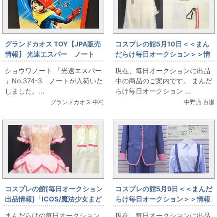
グランドカオス TOY【JPA販売
コスプレの館5月10日＜＜まん
情報】 光速エスパー ノート
だらけ毎日オークション＞＞情
報です
ショウワノート 「光速エスパー
現在、毎日オークションに出品
」No.374-3 ノートが入荷いた
中の商品のご案内です。 まんだ
しました。...
らけ毎日オークション ...
グランドカオス 中村
中野店 百瀬
コスプレの館[毎日オークション
コスプレの館5月9日＜＜まんだ
出品情報]「ICOS/魔法少女まど
らけ毎日オークション＞＞情報
か☆マギカ/鹿目まどか/女性用L
です
まんだらけの毎日オークション
現在、毎日オークションに出品