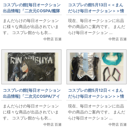
コスプレの館[毎日オークション
コスプレの館5月13日＜＜まん
出品情報]「二次元COSPA/艦隊
だらけ毎日オークション＞＞情
これくしょん-艦これ-/刺繍ワー
報です
まんだらけの毎日オークション
現在、毎日オークションに出品
クシャツ/榛名改二/ブラック/XL
に様々な商品が出品されていま
中の商品のご案内です。 まんだ
サイズ(日本サイズ)」を出品し
す。 コスプレ館からも衣...
らけ毎日オークション ...
ています
中野店 百瀬
中野店 百瀬
コスプレの館[毎日オークション
コスプレの館5月12日＜＜まん
出品情報]「二次元COSPA/アイ
だらけ毎日オークション＞＞情
ドルマスターシンデレラガール
報です
まんだらけの毎日オークション
現在、毎日オークションに出品
ズ/刺繍ワークシャツ/渋谷凛/ブ
に様々な商品が出品されていま
中の商品のご案内です。 まんだ
ラック/XLサイズ(日本サイズ)」
す。 コスプレ館からも衣...
らけ毎日オークション ...
を出品しています
中野店 百瀬
中野店 百瀬