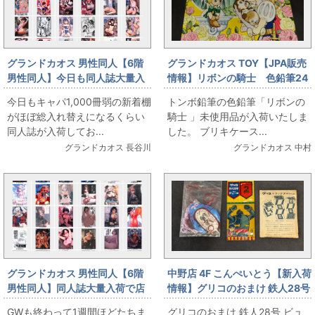
グランドカオス 男性同人【6階
グランドカオス TOY【JPA販売
男性同人】今日も同人誌大量入
情報】リボンの騎士 色鉛筆24
荷してます。男の娘多めです
色
今日もキャパ1,000冊弱の新着棚
トンボ鉛筆の色鉛筆「リボンの
がほぼ総入れ替えになるくらい
騎士 」未使用品が入荷いたしま
同人誌が入荷してお...
した。 ブリキケース...
グランドカオス 長谷川
グランドカオス 中村
グランドカオス 男性同人【6階
中野店 4F こんぺいとう【新入荷
男性同人】同人誌大量入荷で店
情報】グリコのおまけ 鉄人28号
頭と通販が充実中です
ビュンビュンペンダント等、グ
GWも終わって1週間ほどたちま
グリコのおまけ 鉄人28号 ビュ