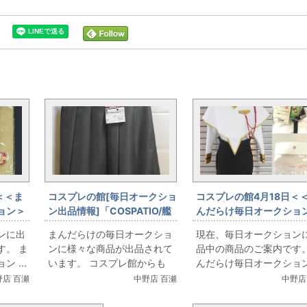
＜＜ま
コスプレの館[毎日オークショ
コスプレの館4月18日＜
ョン＞
ン出品情報]「COSPATIO/艦
んだらけ毎日オークショ
隊これくしょん-艦これ-/陽炎
＞情報です
ンに出
まんだらけの毎日オークショ
現在、毎日オークション
型駆逐艦/スカート/女性用
す。 ま
ンに様々な商品が出品されて
品中の商品のご案内です。
XXLサイズ(日本サイズ)/コス
 ...
います。 コスプレ館からも
んだらけ毎日オークション .
プレ衣装」を出品しています
衣...
野店 百瀬
中野店 百瀬
中野店