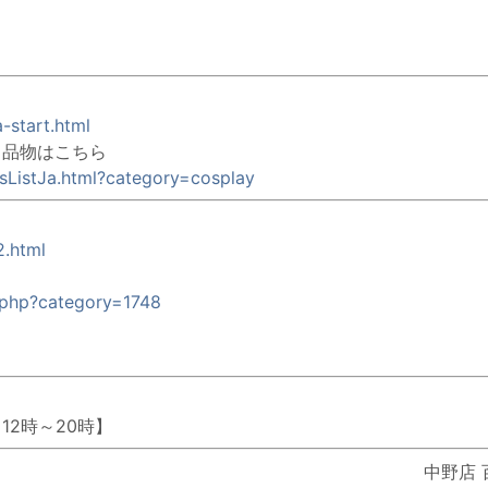
-start.html
出品物はこちら
msListJa.html?category=cosplay
2.html
t.php?category=1748
12時～20時】
中野店 