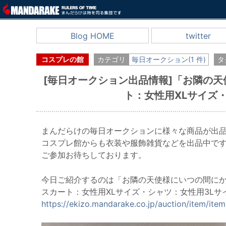
Blog HOME
twitter
コスプレの館
カテゴリ
毎日オークション(1 件)
タ
[毎日オークション出品情報]「お隣の
ト：女性用XLサイズ
まんだらけの毎日オークションに様々な商品が出
コスプレ館からも衣装や服飾雑貨などを出品中で
ご参加お待ちしております。
今日ご紹介するのは「お隣の天使様にいつの間にか
スカート：女性用XLサイズ・シャツ：女性用3Lサ
https://ekizo.mandarake.co.jp/auction/item/it