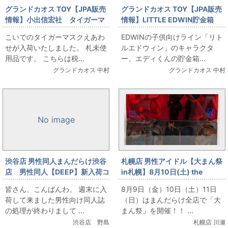
グランドカオス TOY【JPA販売
グランドカオス TOY【JPA販売
情報】小出信宏社 タイガーマ
情報】LITTLE EDWIN貯金箱
スクえあわせ
こいでのタイガーマスクえあわ
EDWINの子供向けライン「リト
せが入荷いたしました。 札未使
ルエドウィン」のキャラクタ
用品です。 こちらは税...
ー、エディくんの貯金箱...
グランドカオス 中村
グランドカオス 中村
No image
渋谷店 男性同人まんだらけ渋谷
札幌店 男性アイドル【大まん祭
店 男性同人【DEEP】新入荷コ
in札幌】8月10日(土) the
ーナー補充しました。
GazettE BEAR KEY RING BOX
皆さん、こんばんわ。 週末に入
8月9日（金）10日（土）11日
SET
荷して来ました男性向け同人誌
（日）はまんだらけ全店で「大
の処理が終わりまして ...
まん祭」を開催！！ ...
渋谷店 野島
札幌店 川瀬