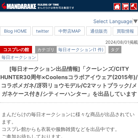
Select Language
▼
Blog HOME
twitter
中野店MAP
通信販売
買取情報
2024/08/01掲載
コスプレの館
カテゴリ
毎日オークション(1 件)
タグ
毎日オークション
[毎日オークション出品情報]「クーレンズ/CITY
HUNTER30周年×Coolensコラボアイウェア(2015年)/
コラボメガネ/冴羽リョウモデル/C2マットブラック/メ
ガネケース付き/シティーハンター」を出品しています
まんだらけの毎日オークションに様々な商品が出品されてい
ます。
コスプレ館からも衣装や服飾雑貨などを出品中です。
ご参加お待ちしております。