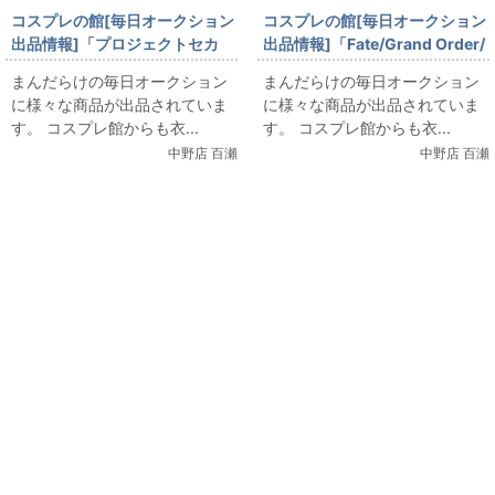
コスプレの館[毎日オークション
コスプレの館[毎日オークション
出品情報]「プロジェクトセカ
出品情報]「Fate/Grand Order/
イ/宮益坂女子学園制服/女性用M
マシュ・キリエライト/ウィッグ
まんだらけの毎日オークション
まんだらけの毎日オークション
サイズ程度(日本サイズ)/コスプ
付き/女性用XLサイズ(日本サイ
に様々な商品が出品されていま
に様々な商品が出品されていま
レ衣装」を出品しています
ズ)/コスプレ衣装」を出品して
す。 コスプレ館からも衣...
す。 コスプレ館からも衣...
います
中野店 百瀬
中野店 百瀬
関連コンテンツ