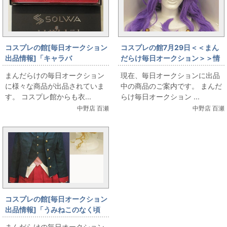
コスプレの館[毎日オークション
コスプレの館7月29日＜＜まん
出品情報]「キャラバ
だらけ毎日オークション＞＞情
ン/SOLWA×少女革命ウテナ25
報です
まんだらけの毎日オークション
現在、毎日オークションに出品
周年/本革財布/天上ウテナ＆姫
に様々な商品が出品されていま
中の商品のご案内です。 まんだ
宮アンシーver./レッド」を出品
す。 コスプレ館からも衣...
らけ毎日オークション ...
しています
中野店 百瀬
中野店 百瀬
コスプレの館[毎日オークション
出品情報]「うみねこのなく頃
に/ベアトリーチェ 制服/ウィッ
まんだらけの毎日オークション