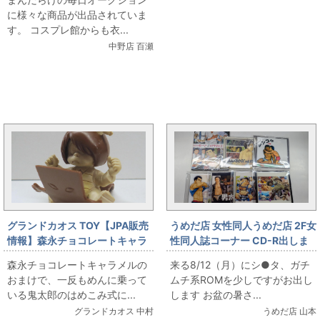
グ付き/女性用Sサイズ程度(日本
に様々な商品が出品されていま
サイズ)/コスプレ衣装」を出品
す。 コスプレ館からも衣...
しています
中野店 百瀬
まんだらけ新着トピックス
グランドカオス TOY【JPA販売
うめだ店 女性同人うめだ店 2F女
情報】森永チョコレートキャラ
性同人誌コーナー CD-R出しま
メル ゲゲゲの鬼太郎 はめこ
す
森永チョコレートキャラメルの
来る8/12（月）にシ●タ、ガチ
み式人形
おまけで、一反もめんに乗って
ムチ系ROMを少しですがお出し
いる鬼太郎のはめこみ式に...
します お盆の暑さ...
グランドカオス 中村
うめだ店 山本