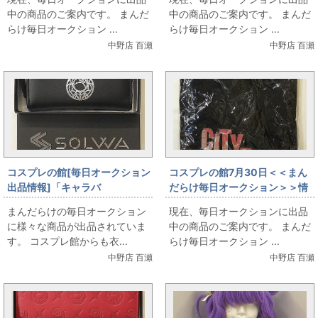
中の商品のご案内です。 まんだ
中の商品のご案内です。 まんだ
らけ毎日オークション ...
らけ毎日オークション ...
中野店 百瀬
中野店 百瀬
コスプレの館[毎日オークション
コスプレの館7月30日＜＜まん
出品情報]「キャラバ
だらけ毎日オークション＞＞情
ン/SOLWA×少女革命ウテナ25
報です
まんだらけの毎日オークション
現在、毎日オークションに出品
周年/本革財布/黒薔薇ver./ブラ
に様々な商品が出品されていま
中の商品のご案内です。 まんだ
ック」を出品しています
す。 コスプレ館からも衣...
らけ毎日オークション ...
中野店 百瀬
中野店 百瀬