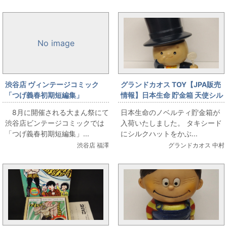
No image
渋谷店 ヴィンテージコミック
グランドカオス TOY【JPA販売
「つげ義春初期短編集」
情報】日本生命 貯金箱 天使シル
クハット
8月に開催される大まん祭にて
日本生命のノベルティ貯金箱が
渋谷店ビンテージコミックでは
入荷いたしました。 タキシード
「つげ義春初期短編集」...
にシルクハットをかぶ...
渋谷店 福澤
グランドカオス 中村