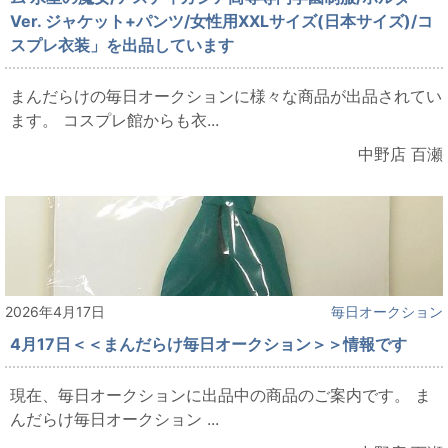
Ver. ジャケット+パンツ/女性用XXLサイズ(日本サイズ)/コ
スプレ衣装」を出品しています
まんだらけの毎日オークションに様々な商品が出品されてい
ます。 コスプレ館からも衣...
中野店 百瀬
2026年4月17日
毎日オークション
4月17日＜＜まんだらけ毎日オークション＞＞情報です
現在、毎日オークションに出品中の商品のご案内です。 ま
んだらけ毎日オークション ...