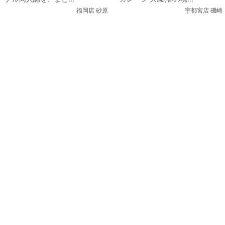
福岡店 砂原
宇都宮店 磯崎
関連コンテンツ