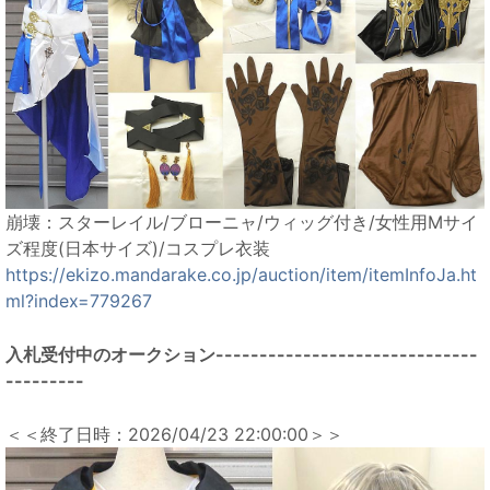
崩壊：スターレイル/ブローニャ/ウィッグ付き/女性用Mサイ
ズ程度(日本サイズ)/コスプレ衣装
https://ekizo.mandarake.co.jp/auction/item/itemInfoJa.ht
ml?index=779267
入札受付中のオークション------------------------------
---------
＜＜終了日時：2026/04/23 22:00:00＞＞