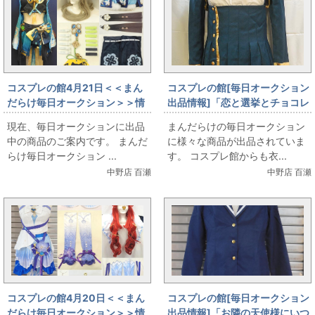
コスプレの館4月21日＜＜まん
コスプレの館[毎日オークション
だらけ毎日オークション＞＞情
出品情報]「恋と選挙とチョコレ
報です
ート/私立高藤学園女子制服/女
現在、毎日オークションに出品
まんだらけの毎日オークション
性用Sサイズ(日本サイズ)/コス
中の商品のご案内です。 まんだ
に様々な商品が出品されていま
プレ衣装」を出品しています
らけ毎日オークション ...
す。 コスプレ館からも衣...
中野店 百瀬
中野店 百瀬
コスプレの館4月20日＜＜まん
コスプレの館[毎日オークション
だらけ毎日オークション＞＞情
出品情報]「お隣の天使様にいつ