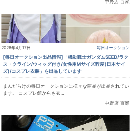
中野店 百瀬
2026年4月17日
毎日オークション
[毎日オークション出品情報]「機動戦士ガンダムSEED/ラク
ス・クライン/ウィッグ付き/女性用Mサイズ程度(日本サイ
ズ)/コスプレ衣装」を出品しています
まんだらけの毎日オークションに様々な商品が出品されてい
ます。 コスプレ館からも衣...
中野店 百瀬