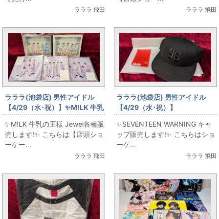
ラララ 飛田
ラララ 飛田
ラララ(池袋店) 男性アイドル
ラララ(池袋店) 男性アイドル
【4/29（水･祝）】✨M!LK 牛乳
【4/29（水･祝）】
の王様 Jewel各種販売します!
✨SEVENTEEN WARNING キャ
✨M!LK 牛乳の王様 Jewel各種販
✨SEVENTEEN WARNING キャ
✨【ラララリニューアルオープ
ップ販売します!✨【ラララリニ
売します!✨ こちらは【店頭ショ
ップ販売します!✨ こちらはショ
ン販売情報】
ューアルオープン販売情報】
ーケー...
ーケ...
ラララ 飛田
ラララ 飛田