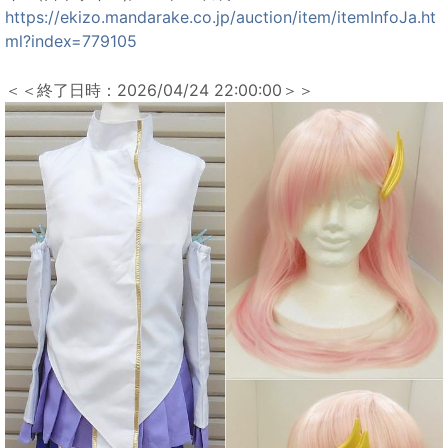
https://ekizo.mandarake.co.jp/auction/item/itemInfoJa.ht
ml?index=779105
＜＜終了日時：2026/04/24 22:00:00＞＞