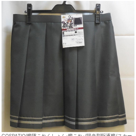
COSPATIO/艦隊これくしょん-艦これ-/陽炎型駆逐艦/スカー