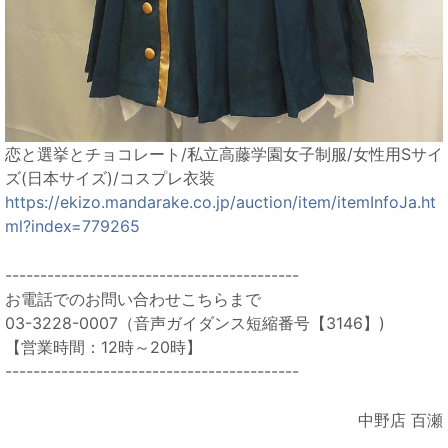
恋と選挙とチョコレート/私立高藤学園女子制服/女性用Sサイ
ズ(日本サイズ)/コスプレ衣装
https://ekizo.mandarake.co.jp/auction/item/itemInfoJa.ht
ml?index=779265
------------------------------------------
お電話でのお問い合わせこちらまで
03-3228-0007（音声ガイダンス短縮番号【3146】)
【営業時間：12時～20時】
------------------------------------------
中野店 百瀬