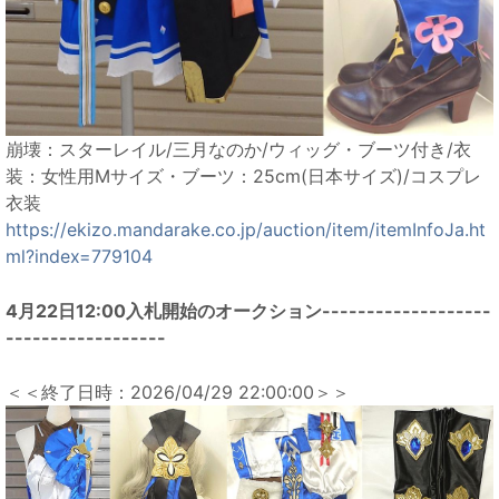
崩壊：スターレイル/三月なのか/ウィッグ・ブーツ付き/衣
装：女性用Mサイズ・ブーツ：25cm(日本サイズ)/コスプレ
衣装
https://ekizo.mandarake.co.jp/auction/item/itemInfoJa.ht
ml?index=779104
4月22日12:00入札開始のオークション-------------------
------------------
＜＜終了日時：2026/04/29 22:00:00＞＞