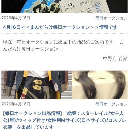
2026年4月16日
毎日オークション
4月16日＜＜まんだらけ毎日オークション＞＞情報です
現在、毎日オークションに出品中の商品のご案内です。 ま
んだらけ毎日オークション ...
中野店 百瀬
2026年4月16日
毎日オークション
[毎日オークション出品情報]「崩壊：スターレイル/女主人
公(星)/ウィッグ付き/女性用Mサイズ(日本サイズ)/コスプレ
衣装」を出品しています