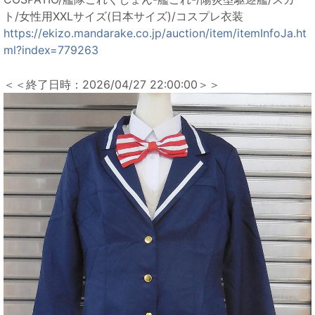
ト/女性用XXLサイズ(日本サイズ)/コスプレ衣装
https://ekizo.mandarake.co.jp/auction/item/itemInfoJa.ht
ml?index=779263
＜＜終了日時：2026/04/27 ​22:00:00＞＞