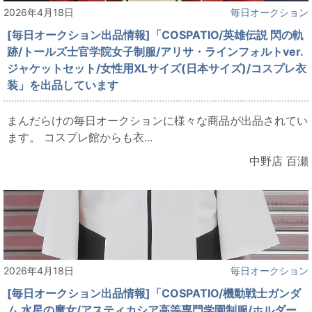
2026年4月18日
毎日オークション
[毎日オークション出品情報]「COSPATIO/英雄伝説 閃の軌
跡/トールズ士官学院女子制服/アリサ・ラインフォルトver.
ジャケットセット/女性用XLサイズ(日本サイズ)/コスプレ衣
装」を出品しています
まんだらけの毎日オークションに様々な商品が出品されてい
ます。 コスプレ館からも衣...
中野店 百瀬
2026年4月18日
毎日オークション
[毎日オークション出品情報]「COSPATIO/機動戦士ガンダ
ム 水星の魔女/アスティカシア高等専門学園制服/ホルダー