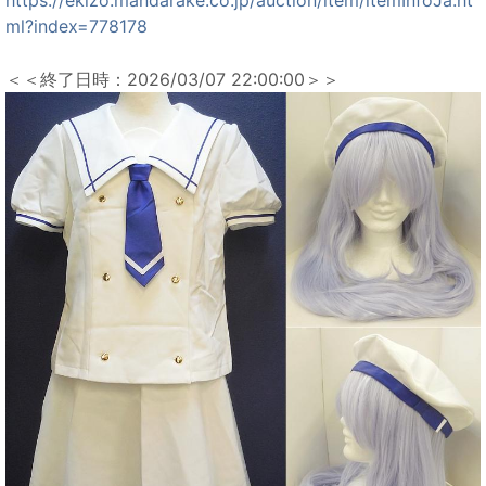
ml?index=778178
＜＜終了日時：2026/03/07 22:00:00＞＞