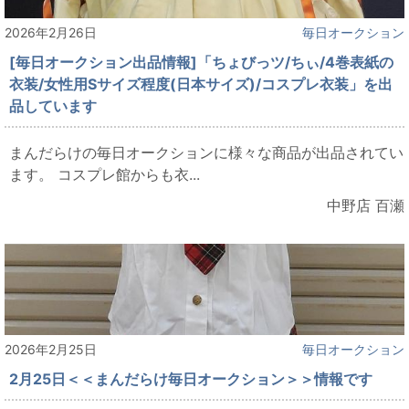
2026年2月26日
毎日オークション
[毎日オークション出品情報]「ちょびっツ/ちぃ/4巻表紙の
衣装/女性用Sサイズ程度(日本サイズ)/コスプレ衣装」を出
品しています
まんだらけの毎日オークションに様々な商品が出品されてい
ます。 コスプレ館からも衣...
中野店 百瀬
2026年2月25日
毎日オークション
2月25日＜＜まんだらけ毎日オークション＞＞情報です