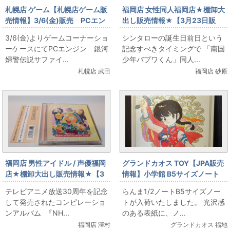
札幌店 ゲーム【札幌店ゲーム販
福岡店 女性同人福岡店★棚卸大
売情報】3/6(金)販売 PCエン
出し販売情報★【3月23日販
ジン 銀河婦警伝説サファイア
売】【2F 女性同人誌】 南国少年
3/6(金)よりゲームコーナーショ
シンタローの誕生日前日という
パプワくんの同人誌をまとめて
ーケースにてPCエンジン 銀河
記念すべきタイミングで 「南国
お出しします！
婦警伝説サファイ...
少年パプワくん」同人...
札幌店 武田
福岡店 砂原
福岡店 男性アイドル / 声優福岡
グランドカオス TOY【JPA販売
店★棚卸大出し販売情報★【3
情報】小学館 B5サイズノート
月23日販売】【2F 男性アイド
らんま1/2ノート/チャイナドレ
テレビアニメ放送30周年を記念
らんま1/2ノートB5サイズノー
ル】 忍たま乱太郎 30 years
スの乱馬
して発売されたコンピレーショ
トが入荷いたしました。 光沢感
anniversary THE BEST SONGS
ンアルバム 『NH...
のある表紙に、ノ...
福岡店 澤村
グランドカオス 福地