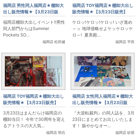
福岡店 男性同人福岡店★棚卸大
福岡店 TOY福岡店★棚卸大出し
出し販売情報★【3月23日販
販売情報★【3月23日販売】
売】【2F 男性同人】 Summer
【1F TOY】☆ケロロ軍曹66体
福岡店棚卸大出しイベント!!男性
ケロッ!ケロッ!ケロッ! いざ進め
Pockets SOFMAP LIMITED
コンプリートBOX!!!☆
同人部門からはSummer
～ッ 地球侵略せよケッケロッケ
EDITION 特典セット
Pockets SO...
ロ～! 夏美殿...
福岡店 松田健
福岡店 平田
福岡店 TOY福岡店★棚卸大出し
福岡店 女性同人福岡店★棚卸大
販売情報★【3月23日販売】
出し販売情報★【3月23日販
【1F TOY】 ペルソナ3/４/5フィ
売】【2F 女性同人誌】 大逆転裁
3月23日はまんだらけ福岡店の
『大逆転裁判』の同人誌を、3月
ギュアまとめて出します
判 まとめてお出しします！
棚卸当日！ 今年で30周年を迎え
23日にまとめてお出しいたしま
るアトラスの大人気...
す！ 賑やかなオー...
福岡店 明石
福岡店 砂原