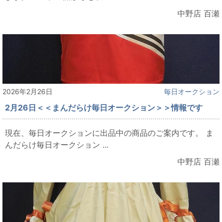
中野店 百瀬
2026年2月26日
毎日オークション
2月26日＜＜まんだらけ毎日オークション＞＞情報です
現在、毎日オークションに出品中の商品のご案内です。 ま
んだらけ毎日オークション ...
中野店 百瀬