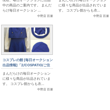
学校冬制服コート/女性用XLサイ
中の商品のご案内です。 まんだ
に様々な商品が出品されていま
ズ(日本サイズ)/コスプレ衣装」
らけ毎日オークション ...
す。 コスプレ館からも衣...
を出品しています
中野店 百瀬
中野店 百瀬
コスプレの館 [毎日オークション
出品情報]「2/COSPATIO/ご注
文はうさぎですか？BLOOM/中
まんだらけの毎日オークション
学校冬制服/ベストブラウスセッ
に様々な商品が出品されていま
ト+スカート+帽子/女性用XLサ
す。 コスプレ館からも衣...
イズ(日本サイズ)/コスプレ衣
中野店 百瀬
装」を出品しています
まんだらけ新着トピックス