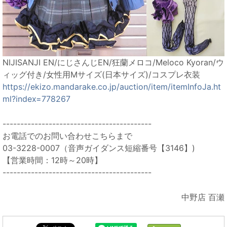
NIJISANJI EN/にじさんじEN/狂蘭メロコ/Meloco Kyoran/ウ
ィッグ付き/女性用Mサイズ(日本サイズ)/コスプレ衣装
https://ekizo.mandarake.co.jp/auction/item/itemInfoJa.ht
ml?index=778267
------------------------------------------
お電話でのお問い合わせこちらまで
03-3228-0007（音声ガイダンス短縮番号【3146】)
【営業時間：12時～20時】
------------------------------------------
中野店 百瀬