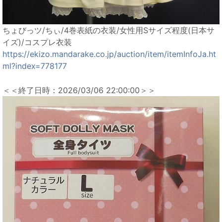
ちょびっツ/ちぃ/4巻表紙の衣装/女性用Sサイズ程度(日本サ
イズ)/コスプレ衣装
https://ekizo.mandarake.co.jp/auction/item/itemInfoJa.ht
ml?index=778177
＜＜終了日時：2026/03/06 22:00:00＞＞