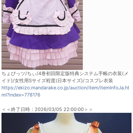
ちょびっツ/ちぃ/4巻初回限定版特典システム手帳の衣装(メ
イド)/女性用Sサイズ程度(日本サイズ)/コスプレ衣装
https://ekizo.mandarake.co.jp/auction/item/itemInfoJa.ht
ml?index=778176
＜＜終了日時：2026/03/05 22:00:00＞＞