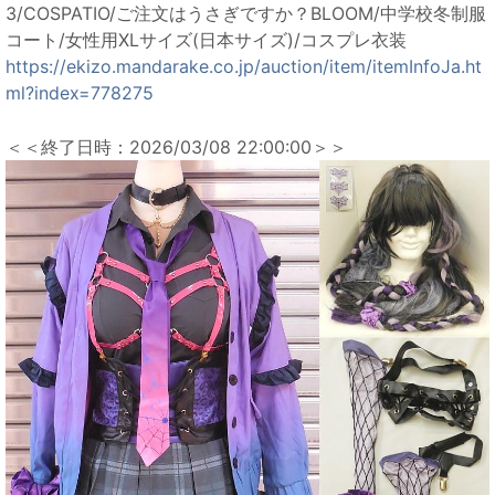
3/COSPATIO/ご注文はうさぎですか？BLOOM/中学校冬制服
コート/女性用XLサイズ(日本サイズ)/コスプレ衣装
https://ekizo.mandarake.co.jp/auction/item/itemInfoJa.ht
ml?index=778275
＜＜終了日時：2026/03/08 22:00:00＞＞