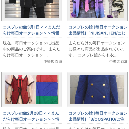
コスプレの館3月1日＜＜まんだ
コスプレの館 [毎日オークション
らけ毎日オークション＞＞情報
出品情報]「NIJISANJI EN/にじ
です
さんじEN/狂蘭メロコ/Meloco
現在、毎日オークションに出品
まんだらけの毎日オークション
Kyoran/ウィッグ付き/女性用M
中の商品のご案内です。 まんだ
に様々な商品が出品されていま
サイズ(日本サイズ)/コスプレ衣
らけ毎日オークション ...
す。 コスプレ館からも衣...
装」を出品しています
中野店 百瀬
中野店 百瀬
コスプレの館2月28日＜＜まん
コスプレの館 [毎日オークション
だらけ毎日オークション＞＞情
出品情報]「3/COSPATIO/ご注
報です
文はうさぎですか？BLOOM/中
現在、毎日オークションに出品
まんだらけの毎日オークション