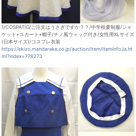
1/COSPATIO/ご注文はうさぎですか？？/中学校夏制服/ジャ
ケット+スカート+帽子/チノ風ウィッグ付き/女性用XLサイズ
(日本サイズ)/コスプレ衣装
https://ekizo.mandarake.co.jp/auction/item/itemInfoJa.ht
ml?index=778273