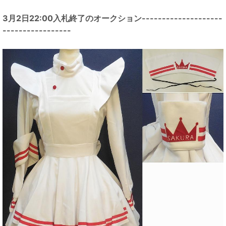
3月2日22:00入札終了のオークション--------------------
-----------------