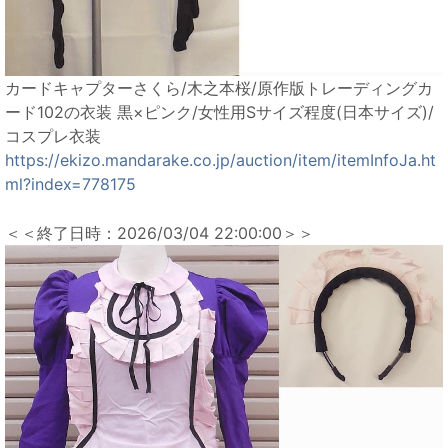
カードキャプターさくら/木之本桜/原作版トレーディングカ
ード102の衣装 黒×ピンク/女性用Sサイズ程度(日本サイズ)/
コスプレ衣装
https://ekizo.mandarake.co.jp/auction/item/itemInfoJa.ht
ml?index=778175
＜＜終了日時：2026/03/04 22:00:00＞＞