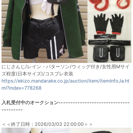
にじさんじ/レイン・パターソン/ウィッグ付き/女性用Mサイ
ズ程度(日本サイズ)/コスプレ衣装
https://ekizo.mandarake.co.jp/auction/item/itemInfoJa.ht
ml?index=778268
入札受付中のオークション------------------------------
---------
＜＜終了日時：2026/03/03 ​22:00:00＞＞