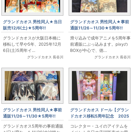
グランドカオス 男性同人★当日
グランドカオス 男性同人★事前
販売12/6(土)★5周年!!
通販11/26～11/30★5周年!!
【DEEP(男性同人)】コスプレ
【DEEP(男性同人)】成年アニメ
グランドカオスが大阪日本橋に
滑り込みで成年アニメを5周年事
ROM＆冊子 あおいみつりC106
DVD・BD色々出します
移転して早や5年、2025年12月
前通販にぶっ込みます。pixyの
セット
6日(土)5周年イ...
BOXが中心で、徳...
グランドカオス 長谷川
グランドカオス 長谷川
グランドカオス 男性同人★事前
グランドカオス ドール【グラン
通販11/26～11/30★5周年!!
ドカオス移転5周年記念 2025
【DEEP(男性同人)】事前通販は
年12月6日(土)】★DOLL部門・
グランドカオス5周年の事前通販
コレクター・ユイのアイテムを
日が変わった11/26(水)0時スタ
店頭販売★コレクター・ユイの