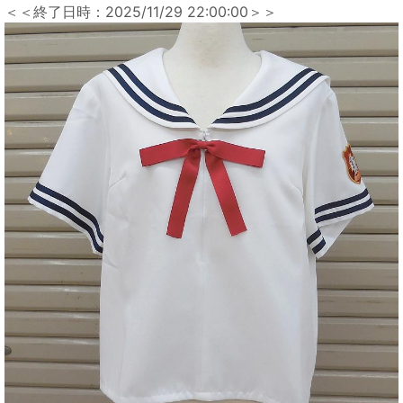
＜＜終了日時：2025/11/29 22:00:00＞＞