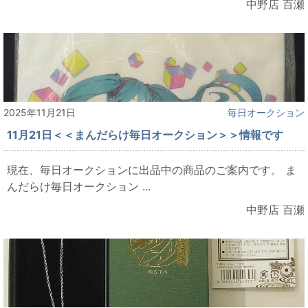
中野店 百瀬
2025年11月21日
毎日オークション
11月21日＜＜まんだらけ毎日オークション＞＞情報です
現在、毎日オークションに出品中の商品のご案内です。 ま
んだらけ毎日オークション ...
中野店 百瀬