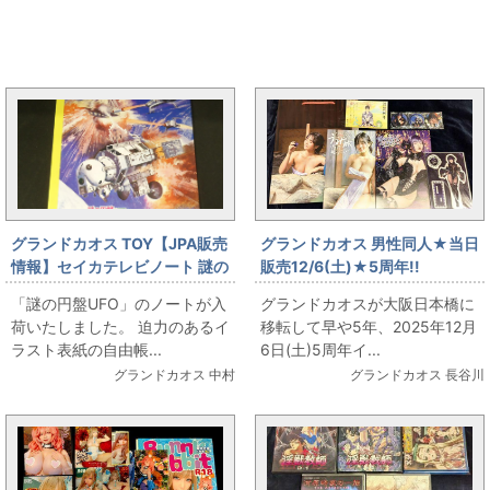
まんだらけ新着トピックス
グランドカオス TOY【JPA販売
グランドカオス 男性同人★当日
情報】セイカテレビノート 謎の
販売12/6(土)★5周年!!
円盤UFO
【DEEP(男性同人)】うみの家
「謎の円盤UFO」のノートが入
グランドカオスが大阪日本橋に
(東雲うみ) C105並盛うみセッ
荷いたしました。 迫力のあるイ
移転して早や5年、2025年12月
トほか
ラスト表紙の自由帳...
6日(土)5周年イ...
グランドカオス 中村
グランドカオス 長谷川