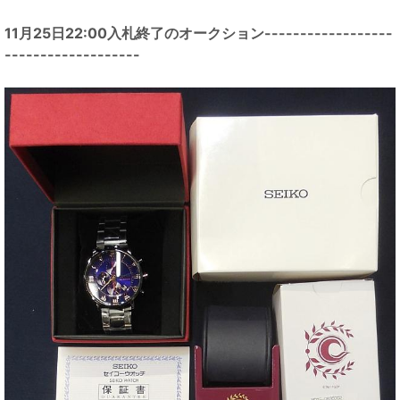
11月25日22:00入札終了のオークション------------------
-------------------