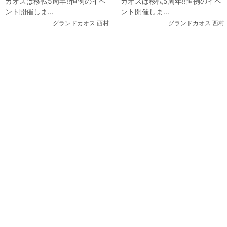
カオスは移転5周年!!恒例のイベ
カオスは移転5周年!!恒例のイベ
（緑色ホログラム） 出します!
ュウ 出します!
ント開催しま...
ント開催しま...
グランドカオス 西村
グランドカオス 西村
関連コンテンツ