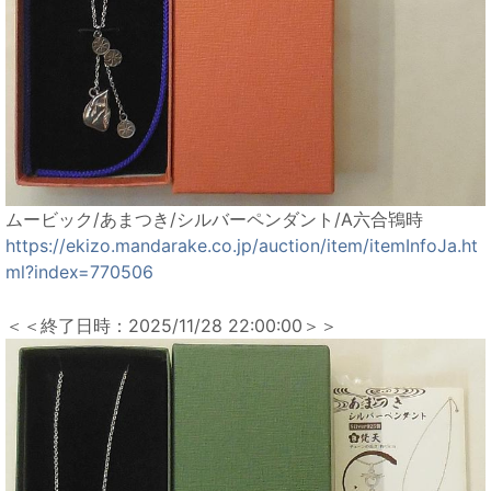
ムービック/あまつき/シルバーペンダント/A六合鴇時
https://ekizo.mandarake.co.jp/auction/item/itemInfoJa.ht
ml?index=770506
＜＜終了日時：2025/11/28 22:00:00＞＞