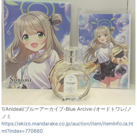
1/Anideal/ブルーアーカイブ-Blue Arcive-/オードトワレ/ノ
ノミ
https://ekizo.mandarake.co.jp/auction/item/itemInfoJa.ht
ml?index=770660