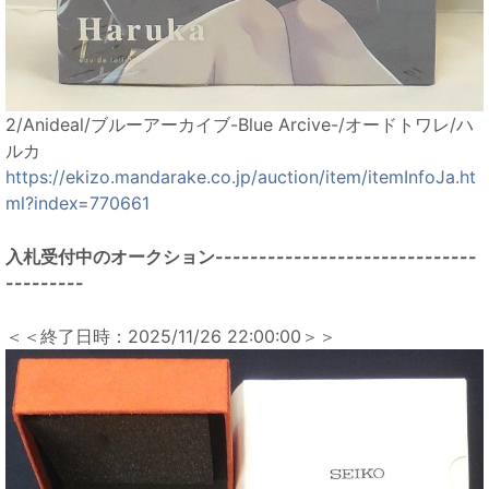
2/Anideal/ブルーアーカイブ-Blue Arcive-/オードトワレ/ハ
ルカ
https://ekizo.mandarake.co.jp/auction/item/itemInfoJa.ht
ml?index=770661
入札受付中のオークション------------------------------
---------
＜＜終了日時：2025/11/26 22:00:00＞＞