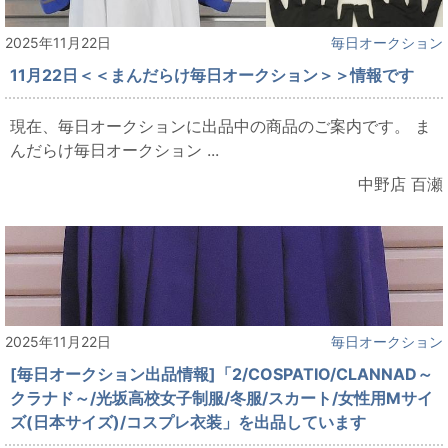
2025年11月22日
毎日オークション
11月22日＜＜まんだらけ毎日オークション＞＞情報です
現在、毎日オークションに出品中の商品のご案内です。 ま
んだらけ毎日オークション ...
中野店 百瀬
2025年11月22日
毎日オークション
[毎日オークション出品情報]「2/COSPATIO/CLANNAD～
クラナド～/光坂高校女子制服/冬服/スカート/女性用Mサイ
ズ(日本サイズ)/コスプレ衣装」を出品しています