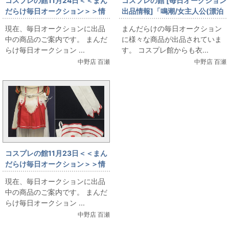
コスプレの館11月24日＜＜まん
コスプレの館 [毎日オークション
だらけ毎日オークション＞＞情
出品情報]「鳴潮/女主人公(漂泊
報です
者)/女性用XSサイズ(日本サイ
現在、毎日オークションに出品
まんだらけの毎日オークション
ズ)/コスプレ衣装」を出品して
中の商品のご案内です。 まんだ
に様々な商品が出品されていま
います
らけ毎日オークション ...
す。 コスプレ館からも衣...
中野店 百瀬
中野店 百瀬
コスプレの館11月23日＜＜まん
だらけ毎日オークション＞＞情
報です
現在、毎日オークションに出品
中の商品のご案内です。 まんだ
らけ毎日オークション ...
中野店 百瀬