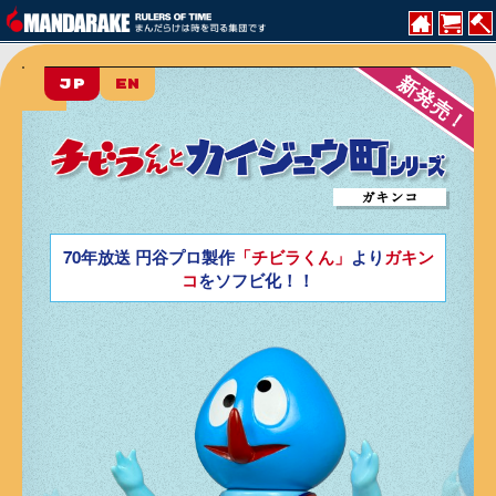
新発売！
JP
EN
ガキンコ
70年放送 円谷プロ製作
「チビラくん」
より
ガキン
コ
をソフビ化！！