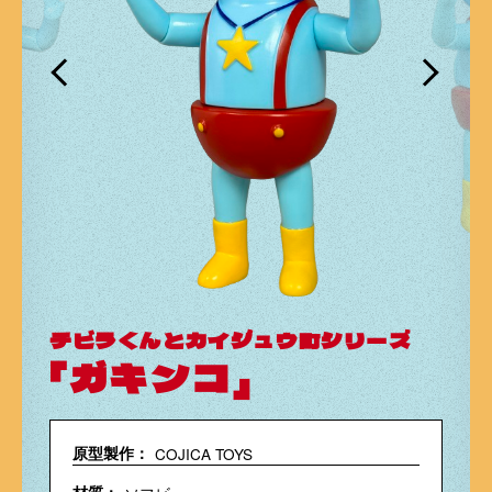
チビラくんとカイジュウ町シリーズ
「ガキンコ」
原型製作：
COJICA TOYS