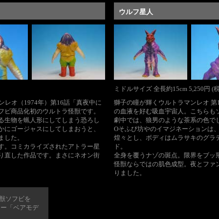
ウルフ星人
ミドルサイズ 全長約15cm 5,250円 (
レオ（1974年）第16話「真夜中に
獅子の瞳が輝くウルトラマンレオ 第
フビ商品化初のウルトラ怪獣です。
の血液を好む吸血宇宙人。こちらも
る生物を蝋人形にしてしまう恐ろし
劇中では、狼男のような茶系の色で
かにゴージャスにしてしまおうと、
Oそふび坊やのイマジネーションは
ました。
煌々とし、ボディはムラサキのグラ
す。コミカライズされたアトラー星
ド。
り直した作品です。まさにネオン街
全身を覆うナゾの斑点。限界をブッ
怪獣ならではの肌色成型。夜とファ
りました。
獣ソフビを
カー「ベアモデ