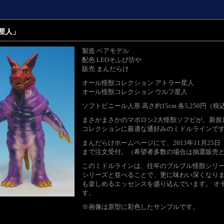
星人」
製造 ベアモデル
配色 LEOそふび坊や
販売 まんだらけ
オール怪獣コレクション アトラー星人
オール怪獣コレクション ウルフ星人
ソフトビニール人形 高さ約15cm 各5,250円（税
まさかまさかのマボロシ2大怪獣ソフビが、新規
コレクションに最適な通好みのミドルラインで
まんだらけホームページにて、2013年11月25日（月）
まで注文受付。（希望者多数の場合は抽選販売とな
このミドルラインは、往年のブルブル怪獣シリ
シリーズと並べることで、更に味わい深くなりま
も楽しめるエッセンスを盛り込んでいます。 オ
す。
※画像は原型に彩色したサンプルです。