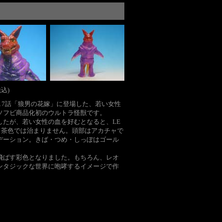
税込)
17話「狼男の花嫁」に登場した、若い女性
ソフビ商品化初のウルトラ怪獣です。
したが、若い女性の血を好むとなると、LE
、茶色では治まりません。頭部はアカチャで
デーション。きば・つめ・しっぽはゴール
飛ばす彩色となりました。もちろん、レオ
ンタジックな世界に咆哮するイメージで作