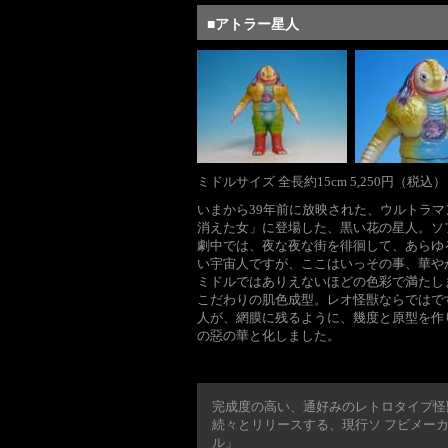
■アトラー星人
ミドルサイズ 全長約15cm 5,250円（税込）
いまから39年前に放映された、ウルトラマン
消えた女」に登場した、黒い花の星人。ソ
劇中では、夜な夜な街を徘徊して、あらゆ
い宇宙人ですが、ここはいっその事、華や
ミドルではありえないほどの色彩で満たし
こだわりの肌色成型。レオ怪獣ならではで
人が、網膜に残るように、幾度と原型を作
の惡の華と化しました。
完成度の高い、通好みのレトロタイプ怪
続々とリリースする、現行ソ フビメー
ル」