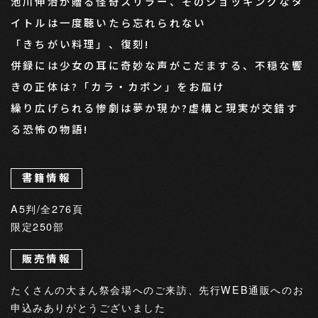
池川伸治が贈る怪奇スリラー、そのショッキングなタ
イトルは一度聴いたら忘れられない
「きちがい料理」、復刻!
併録には少女の耳に奇妙な声がこだまする、不穏な響
きの正体は?「カラ・カポン」をお届け
繰り広げられる惨劇は夢か現か?虚構と現実が交錯す
る恐怖の物語!
書籍情報
A5判/全276頁
限定250部
販売情報
たくさんの大まん祭会場へのご来訪、先行WEB通販へのお
申込みありがとうございました