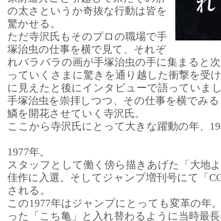
の太さというか奇抜な行動は皆を
驚かせる。
ただ寺沢氏もそのプロの職場で手
塚治虫の仕事を横で見て、それぞ
れバラバラの画が手塚治虫の手に集まると次
っていくさまに驚きを通り越した衝撃を受
に見えたと後にインタビューで語っていま
手塚治虫を崇拝しつつ、その仕事を横でみる
鱗を開花させていく寺沢氏。
ここから寺沢氏にとって大きな躍動の年、19
1977年。
スタッフとして働く傍ら描きあげた「大地よ
佳作に入選。そしてジャンプ増刊号にて「CO
される。
この1977年はジャンプにとっても変革の年
った「こち亀」と入れ替わるように当時最長