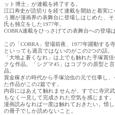
ット博士」が連載を終了する。
江口寿史が読切りを経て連載を開始と着実に
う層が漫画界の表舞台に登場しはじめた、そ
氏も独立をした1977年。
COBRA連載をひっさげての表舞台への登場
この「COBRA」登場前夜、1977年躍動す
といっても過言ではないのがこの2つの話。
「大地よ蒼くなれ」は上でも触れた手塚賞佳
クな作品。「シグマ45」はコブラの原型と
品。
賞金稼ぎの時代から手塚治虫の元で仕事し、
た作品がこの2篇です。
内容にはあえて触れませんが、すでに寺沢
もなく一見して完成された空気を感じます。
漫画読みなれば一度は触れておきたい。惜
の冊子でしか読めないこと。