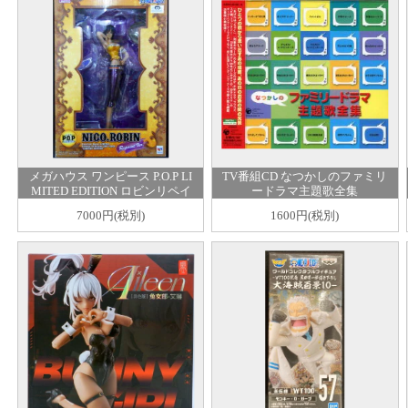
メガハウス ワンピース P.O.P LI
TV番組CD なつかしのファミリ
MITED EDITION ロビンリペイ
ードラマ主題歌全集
ントver
7000円(税別)
1600円(税別)