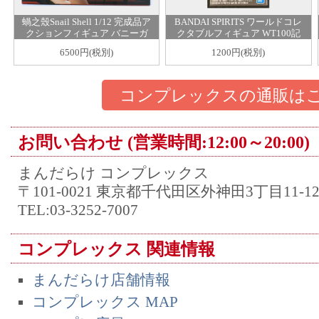
蝸之殼Snail Shell 1/12 完成品ア
BANDAI SPIRITS ワールドコレ
クションフィギュア バニーガ
クタブルフィギュア WT100記
ール アイリン サンキスドver
念 尾田栄一郎描き下ろし 大海
6500円(税別)
1200円(税別)
賊百景10 57モンキー・D・ガー
プ
コンプレックスの通販は
お問い合わせ (営業時間:12:00～20:00)
まんだらけ コンプレックス
〒101-0021 東京都千代田区外神田3丁目11-1
TEL:03-3252-7007
コンプレックス 関連情報
まんだらけ店舗情報
コンプレックス MAP