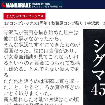
まんだらけ コンプレックス
1F コンプレックス1周年！秋葉原コンプ祭り！寺沢武一
寺沢氏が漫画を描き始めた理由は
他に仕事がなかったから。
そんな状況ですぐにできたものが
漫画だった。絵には自信があり、
少女漫画雑誌を見てこれならいけ
るというのと賞金につられて投稿
し始める。とんでもない新人であ
る。
ただ他と違うのは実際に賞を取っ
たこと、とるどころか賞金稼ぎの
ごとく取りまくった。
新人離れした才能の片鱗はこの頃