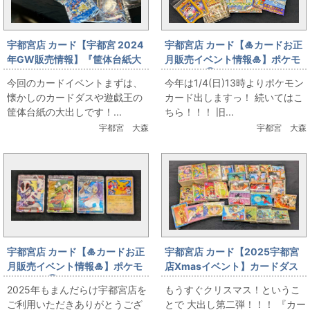
宇都宮店 カード【宇都宮 2024
宇都宮店 カード【🎍カードお正
年GW販売情報】『筐体台紙大
月販売イベント情報🎍】ポケモ
出し』5月5日（日）販売
ンカード②
今回のカードイベントまずは、
今年は1/4(日)13時よりポケモン
懐かしのカードダスや遊戯王の
カード出しますっ！ 続いてはこ
筐体台紙の大出しです！...
ちら！！！ 旧...
宇都宮 大森
宇都宮 大森
宇都宮店 カード【🎍カードお正
宇都宮店 カード【2025宇都宮
月販売イベント情報🎍】ポケモ
店Xmasイベント】カードダス
ンカード①
セット大出し
2025年もまんだらけ宇都宮店を
もうすぐクリスマス！というこ
ご利用いただきありがとうござ
とで 大出し第二弾！！！ 『カー