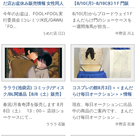
だ店お盆休み販売情報 女性同人
【8/10(月)-8/19(水) 1Ｆ門販
誌コーナー FOOL×FOOL実行委
売】第二回 海馬特選 夏の円盤特
今年のお盆は、FOOL×FOOL実
8/10(月)からブロードウェイ1Ｆ
員会 (コレミツ/K氏/GAWA)
集 YMO出します
行委員会 (コレミツ/K氏/GAWA)
まんだらけ門のショーケースを
「FOOL×FOOL」をお出しま
「FO...
一週間海馬が担当...
す！
うめだ店 江口
中野店 川上
ラララ(池袋店) コミック/ディス
コスプレの館8月3日＜＜まんだ
ク/BL関連品【8/8（土）販売】
らけ毎日オークション＞＞情報
🌕春泥/月食奇譚を販売します🌕
です
春泥/月食奇譚を販売します 8月
現在、毎日オークションに出品
8日（土） 13：00～ 店頭ショ
中の商品のご案内です。 まんだ
ーケースにて...
らけ毎日オークション ...
ラララ 石阪
中野店 百瀬