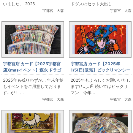
いました。 2026...
ドダスのセット大出し...
宇都宮 大森
宇都宮 大森
宇都宮店 カード【2025宇都宮
宇都宮店 カード【2025年
店Xmasイベント】森永 ドラゴ
1/5(日)販売】ビックリマンシー
ンボールウエハースカード大出
ル
2025年も残りわずか... 年末年始
2025年もよろしくお願いいたし
し
もイベントをご用意しておりま
ます(*ᴗˬᴗ)⁾⁾ 続いてはビックリ
す...が！ ...
マン！今年...
宇都宮 大森
宇都宮 大森