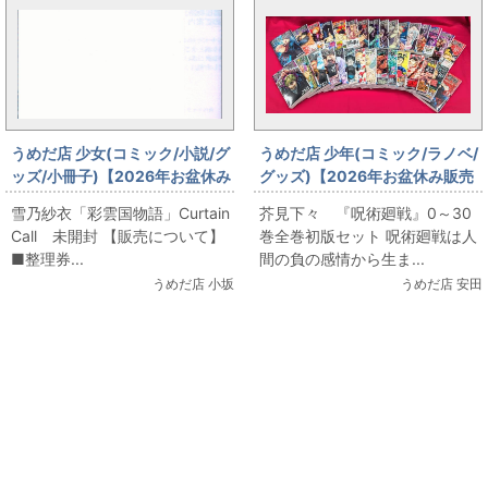
うめだ店 少女(コミック/小説/グ
うめだ店 少年(コミック/ラノベ/
ッズ/小冊子)【2026年お盆休み
グッズ)【2026年お盆休み販売
販売情報】当日販売 8/8（土）
情報】当日販売 8/8（土）2階
雪乃紗衣「彩雲国物語」Curtain
芥見下々 『呪術廻戦』0～30
2階コミックフロア 雪乃紗衣
コミックフロア 芥見下々
Call 未開封 【販売について】
巻全巻初版セット 呪術廻戦は人
「彩雲国物語」Curtain Call
『呪術廻戦』0～30巻全巻初版
■整理券...
間の負の感情から生ま...
未開封
セット
うめだ店 小坂
うめだ店 安田
関連コンテンツ