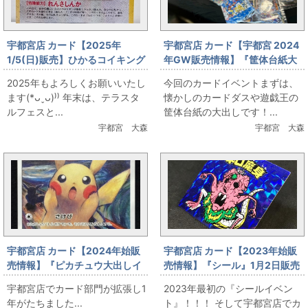
宇都宮店 カード【2025年
宇都宮店 カード【宇都宮 2024
1/5(日)販売】ひかるコイキング
年GW販売情報】『筐体台紙大
＆イーブイ(れんさしんか)
出し』5月5日（日）販売
2025年もよろしくお願いいたし
今回のカードイベントまずは、
ます(*ᴗˬᴗ)⁾⁾ 年末は、テラスタ
懐かしのカードダスや遊戯王の
ルフェスと...
筐体台紙の大出しです！...
宇都宮 大森
宇都宮 大森
宇都宮店 カード【2024年始販
宇都宮店 カード【2023年始販
売情報】『ピカチュウ大出しイ
売情報】『シール』1月2日販売
ベント』1月2日販売
宇都宮店でカード部門が拡張し1
2023年最初の『シールイベン
年がたちました...
ト』！！！ そして宇都宮店でカ