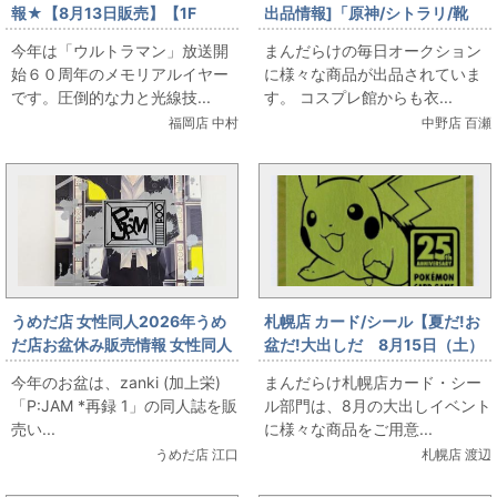
報★【8月13日販売】【1F
出品情報]「原神/シトラリ/靴
TOY】 バイス スーパーガンお
(23cm程度)付き/女性用Sサイズ
今年は「ウルトラマン」放送開
まんだらけの毎日オークション
出しします
程度(日本サイズ)/コスプレ衣
始６０周年のメモリアルイヤー
に様々な商品が出品されていま
装」を出品しています
です。圧倒的な力と光線技...
す。 コスプレ館からも衣...
福岡店 中村
中野店 百瀬
うめだ店 女性同人2026年うめ
札幌店 カード/シール【夏だ!お
だ店お盆休み販売情報 女性同人
盆だ!大出しだ 8月15日（土）
誌コーナー zanki (加上栄)
販売】 ポケモンカード ゴー
今年のお盆は、zanki (加上栄)
まんだらけ札幌店カード・シー
「P:JAM *再録 1」をお出しま
ルデンなピカチュウ登場
「P:JAM *再録 1」の同人誌を販
ル部門は、8月の大出しイベント
す！
売い...
に様々な商品をご用意...
うめだ店 江口
札幌店 渡辺