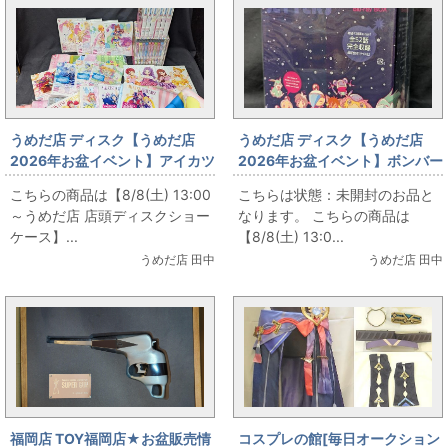
うめだ店 ディスク【うめだ店
うめだ店 ディスク【うめだ店
2026年お盆イベント】アイカツ
2026年お盆イベント】ボンバー
シリーズ Blu-ray各種まとめて
マンジェッターズ 宇宙にひとつ
こちらの商品は【8/8(土) 13:00
こちらは状態：未開封のお品と
お出しします!
しかないBlu-ray BOX 初回版
～うめだ店 店頭ディスクショー
なります。 こちらの商品は
ケース】...
【8/8(土) 13:0...
うめだ店 田中
うめだ店 田中
福岡店 TOY福岡店★お盆販売情
コスプレの館[毎日オークション