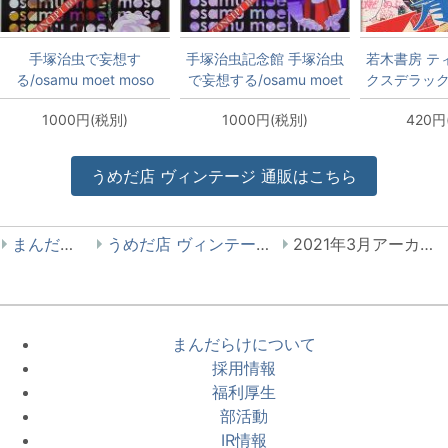
手塚治虫で妄想す
手塚治虫記念館 手塚治虫
若木書房 テ
る/osamu moet moso
で妄想する/osamu moet
クスデラック
CONCEPT BOOK 1.0
moso CONCEPT BOOK
こ 青春スマ
1000円(税別)
1000円(税別)
420円
1.25
Bタイ
うめだ店
ヴィンテージ
通販はこちら
まんだらけ
うめだ店 ヴィンテージ本
2021年3月アーカイブ
まんだらけについて
採用情報
福利厚生
部活動
IR情報