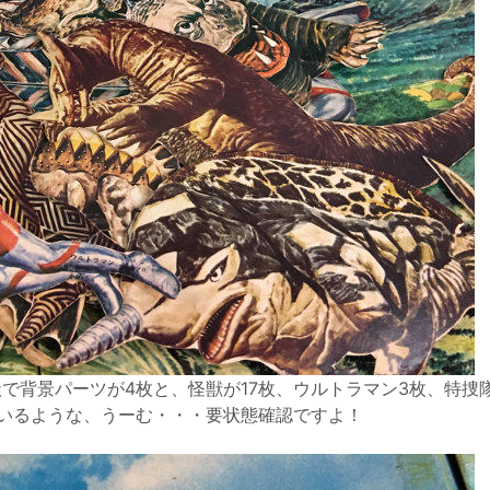
で背景パーツが4枚と、怪獣が17枚、ウルトラマン3枚、特捜
いるような、うーむ・・・要状態確認ですよ！