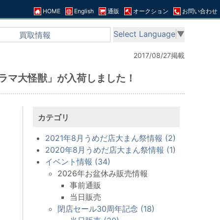
HOME
English
通販
オークション
お問い合わせ
Select Language
▼
買取情報
2017/08/27掲載
ラマ大怪獣」が入荷しました！
カテゴリ
2021年8月うめだ店大まん祭情報 (2)
2020年8月うめだ店大まん祭情報 (1)
イベント情報 (34)
2026年お盆休み販売情報
事前通販
当日販売
閉店セール30周年記念 (18)