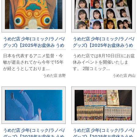
うめだ店 少年(コミック/ラノベ/
うめだ店 少年(コミック/ラノベ/
グッズ)【2025年お盆休み うめ
グッズ)【2025年お盆休みうめ
だ店 本 販売情報】今敏のワール
だ店販売情報】8月10日(日)
日本を代表するアニメ監督・今
うめだ店では8月10日(日)にお盆
ド・アパートメント・ホラー(ヤ
【コミックフロア】坂道系お写
敏が逝去されてから今年で15年
休みイベントを開催いたしま
ンマガKCDX)
真いろいろ
が経とうとしておりま...
す。 2階コミック...
うめだ店 吉野
うめだ店 内山
うめだ店 少年(コミック/ラノベ/
うめだ店 少年(コミック/ラノベ/
グッズ)【2025年お盆休み うめ
グッズ)【2025年お盆休みうめ