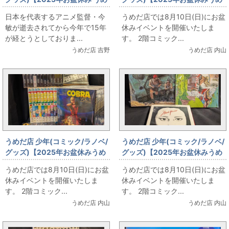
だ店 本 販売情報】今敏の海帰線
だ店販売情報】8月10日(日)
日本を代表するアニメ監督・今
うめだ店では8月10日(日)にお盆
(ヤンマガKCスペシャル版)
【コミックフロア】桂正和
敏が逝去されてから今年で15年
休みイベントを開催いたしま
が経とうとしておりま...
す。 2階コミック...
うめだ店 吉野
うめだ店 内山
うめだ店 少年(コミック/ラノベ/
うめだ店 少年(コミック/ラノベ/
グッズ)【2025年お盆休みうめ
グッズ)【2025年お盆休みうめ
だ店販売情報】8月10日(日)
だ店販売情報】8月10日(日)
うめだ店では8月10日(日)にお盆
うめだ店では8月10日(日)にお盆
【コミックフロア】寺沢武一
【コミックフロア】大友克洋
休みイベントを開催いたしま
休みイベントを開催いたしま
す。 2階コミック...
す。 2階コミック...
うめだ店 内山
うめだ店 内山