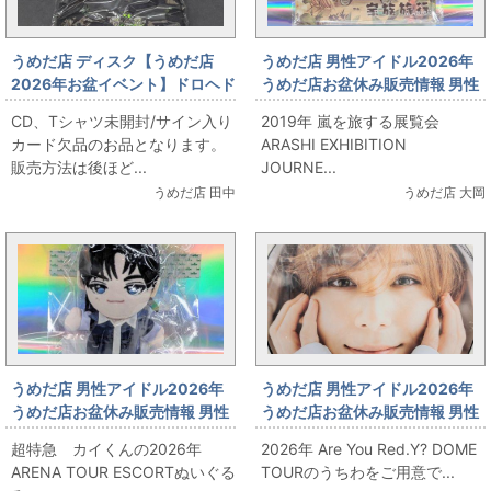
うめだ店 ディスク【うめだ店
うめだ店 男性アイドル2026年
2026年お盆イベント】ドロヘド
うめだ店お盆休み販売情報 男性
ロ Original soundtrack MHz限
アイドルコーナー 「嵐 アクリル
CD、Tシャツ未開封/サイン入り
2019年 嵐を旅する展覧会
定特装盤
スタンド」 出します
カード欠品のお品となります。
ARASHI EXHIBITION
販売方法は後ほど...
JOURNE...
うめだ店 田中
うめだ店 大岡
うめだ店 男性アイドル2026年
うめだ店 男性アイドル2026年
うめだ店お盆休み販売情報 男性
うめだ店お盆休み販売情報 男性
アイドルコーナー 「超特急 カイ
アイドルコーナー 「山田涼介さ
超特急 カイくんの2026年
2026年 Are You Red.Y? DOME
くんぬいぐるみ」 出します！
んうちわ」 出します！
ARENA TOUR ESCORTぬいぐる
TOURのうちわをご用意で...