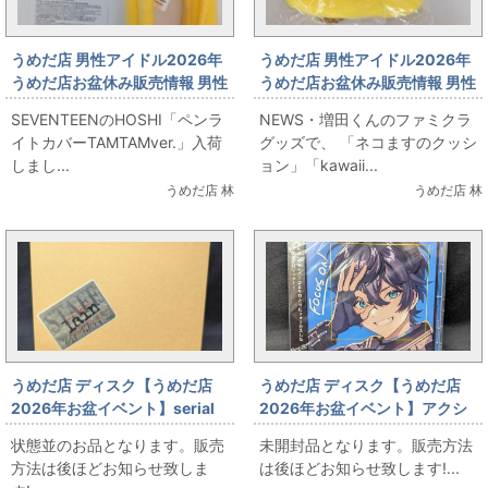
うめだ店 男性アイドル2026年
うめだ店 男性アイドル2026年
うめだ店お盆休み販売情報 男性
うめだ店お盆休み販売情報 男性
アイドルコーナー
アイドルコーナー ネコますグ
SEVENTEENのHOSHI「ペンラ
NEWS・増田くんのファミクラ
SEVENTEEN・HOSHI・ペンラ
ッズ販売します！
イトカバーTAMTAMver.」入荷
グッズで、 「ネコますのクッシ
イトカバー販売します！
しまし...
ョン」「kawaii...
うめだ店 林
うめだ店 林
うめだ店 ディスク【うめだ店
うめだ店 ディスク【うめだ店
2026年お盆イベント】serial
2026年お盆イベント】アクシ
experiments lain BOOTLEG
ア・クローネ/FOCUS ON -
状態並のお品となります。販売
未開封品となります。販売方法
NIJISANJI SINGLE
方法は後ほどお知らせ致しま
は後ほどお知らせ致します!...
COLLECTION