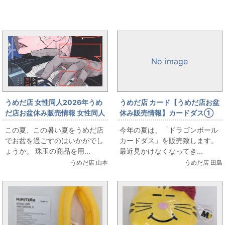
まんだらけ新着トピックス
No image
うめだ店 女性同人2026年うめ
うめだ店 カード【うめだ店お盆
だ店お盆休み販売情報 女性同人
休み販売情報】カードダス①
誌コーナー ぬるぬる（温度）
この夏、この暑い夏をうめだ店
今年の夏は、「ドラゴンボール
「Dr.STONE」同人誌 出しま
でお盆を過ごすのはいかがでし
カードダス」を販売致します。
す！
ょうか。 珠玉の商品を用...
最近見かけなくなってき...
うめだ店 山本
うめだ店 田島