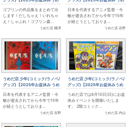
だ店販売情報】8月10日(日)コ
だ店 本 販売情報】今敏 復刊ドッ
ゴブリンの作品集をまとめて出
日本を代表するアニメ監督・今
ミック だしちゃえ！ゴブリンの
トコム「セラフィム 2億6661万
します！だしちゃえ！いれちゃ
敏が逝去されてから今年で15年
作品集をまとめてお出ししま
3336の翼(増補復刻版)」
え！しゃぶれ！ゴブリン森...
が経とうとしておりま...
す。
うめだ店 國澤
うめだ店 吉野
うめだ店 少年(コミック/ラノベ/
うめだ店 少年(コミック/ラノベ/
グッズ)【2025年お盆休み うめ
グッズ)【2025年お盆休みうめ
だ店 本 販売情報】今敏・最後の
だ店販売情報】8月10日(日)
日本を代表するアニメ監督・今
うめだ店では8月10日(日)にお盆
長編作品「OPUS(徳間オリジナ
【コミックフロア】Dr.スランプ
敏が逝去されてから今年で15年
休みイベントを開催いたしま
ル版)」上下巻セット
が経とうとしておりま...
す。 2階コミック...
うめだ店 吉野
うめだ店 内山