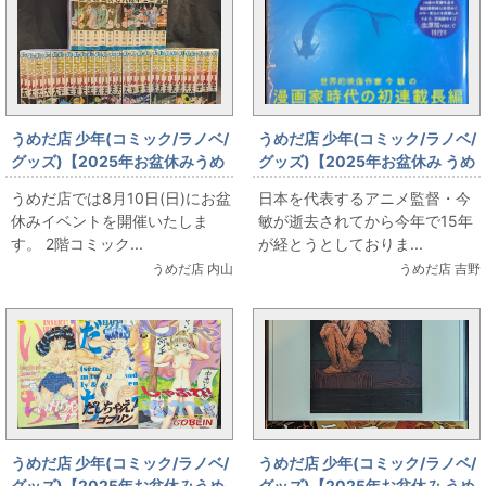
うめだ店 少年(コミック/ラノベ/
うめだ店 少年(コミック/ラノベ/
グッズ)【2025年お盆休みうめ
グッズ)【2025年お盆休み うめ
だ店販売情報】8月10日(日)
だ店 本 販売情報】今敏 復刊ドッ
うめだ店では8月10日(日)にお盆
日本を代表するアニメ監督・今
【コミックフロア】ドラゴンボ
トコム「海帰線(ワイド版・生原
休みイベントを開催いたしま
敏が逝去されてから今年で15年
ール
稿ver.)」
す。 2階コミック...
が経とうとしておりま...
うめだ店 内山
うめだ店 吉野
うめだ店 少年(コミック/ラノベ/
うめだ店 少年(コミック/ラノベ/
グッズ)【2025年お盆休みうめ
グッズ)【2025年お盆休み うめ