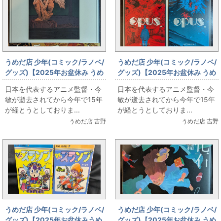
うめだ店 少年(コミック/ラノベ/
うめだ店 少年(コミック/ラノベ/
グッズ)【2025年お盆休み うめ
グッズ)【2025年お盆休み うめ
だ店 本 販売情報】今敏 復刊ドッ
だ店 本 販売情報】今敏・最後の
日本を代表するアニメ監督・今
日本を代表するアニメ監督・今
トコム「セラフィム 2億6661万
長編作品「OPUS(徳間オリジナ
敏が逝去されてから今年で15年
敏が逝去されてから今年で15年
3336の翼(増補復刻版)」
ル版)」上下巻セット
が経とうとしておりま...
が経とうとしておりま...
うめだ店 吉野
うめだ店 吉野
うめだ店 少年(コミック/ラノベ/
うめだ店 少年(コミック/ラノベ/
グッズ)【2025年お盆休みうめ
グッズ)【2025年お盆休み うめ