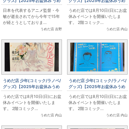
グッズ)【2025年お盆休み うめ
グッズ)【2025年お盆休みうめ
だ店 本 販売情報】今敏の海帰線
だ店販売情報】8月10日(日)
日本を代表するアニメ監督・今
うめだ店では8月10日(日)にお盆
(ヤンマガKCスペシャル版)
【コミックフロア】星のカービ
敏が逝去されてから今年で15年
休みイベントを開催いたしま
ィ プププヒーロー
が経とうとしておりま...
す。 2階コミック...
うめだ店 吉野
うめだ店 内山
うめだ店 少年(コミック/ラノベ/
うめだ店 少年(コミック/ラノベ/
グッズ)【2025年お盆休みうめ
グッズ)【2025年お盆休みうめ
だ店販売情報】8月10日(日)
だ店販売情報】8月10日(日)
うめだ店では8月10日(日)にお盆
うめだ店では8月10日(日)にお盆
【コミックフロア】デート・
【コミックフロア】青山剛昌 ネ
休みイベントを開催いたしま
休みイベントを開催いたしま
ア・クルミ
ームノート
す。 2階コミック...
す。 2階コミック...
うめだ店 内山
うめだ店 内山