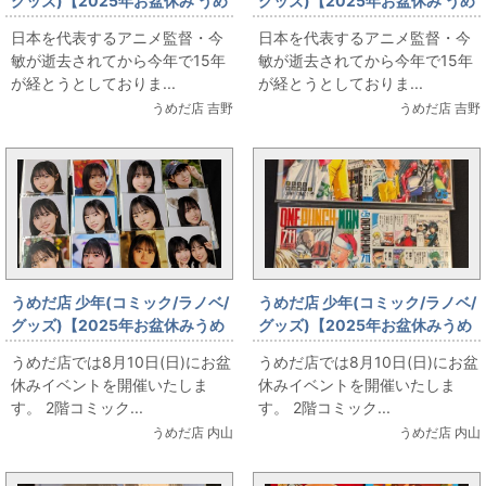
グッズ)【2025年お盆休み うめ
グッズ)【2025年お盆休み うめ
だ店 本 販売情報】キネ旬ムック
だ店 本 販売情報】今敏のワール
日本を代表するアニメ監督・今
日本を代表するアニメ監督・今
「プラスマッドハウス 今敏」
ド・アパートメント・ホラー(ヤ
敏が逝去されてから今年で15年
敏が逝去されてから今年で15年
ンマガKCDX)
が経とうとしておりま...
が経とうとしておりま...
うめだ店 吉野
うめだ店 吉野
うめだ店 少年(コミック/ラノベ/
うめだ店 少年(コミック/ラノベ/
グッズ)【2025年お盆休みうめ
グッズ)【2025年お盆休みうめ
だ店販売情報】8月10日(日)
だ店販売情報】8月10日(日)
うめだ店では8月10日(日)にお盆
うめだ店では8月10日(日)にお盆
【コミックフロア】坂道系お写
【コミックフロア】ワンパンマ
休みイベントを開催いたしま
休みイベントを開催いたしま
真いろいろ
ン
す。 2階コミック...
す。 2階コミック...
うめだ店 内山
うめだ店 内山