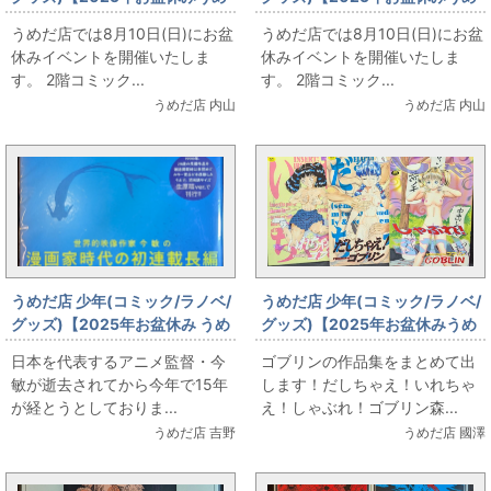
だ店販売情報】8月10日(日)
だ店販売情報】8月10日(日)
うめだ店では8月10日(日)にお盆
うめだ店では8月10日(日)にお盆
【コミックフロア】大友克洋
【コミックフロア】ドラゴンボ
休みイベントを開催いたしま
休みイベントを開催いたしま
ール
す。 2階コミック...
す。 2階コミック...
うめだ店 内山
うめだ店 内山
うめだ店 少年(コミック/ラノベ/
うめだ店 少年(コミック/ラノベ/
グッズ)【2025年お盆休み うめ
グッズ)【2025年お盆休みうめ
だ店 本 販売情報】今敏 復刊ドッ
だ店販売情報】8月10日(日)コ
日本を代表するアニメ監督・今
ゴブリンの作品集をまとめて出
トコム「海帰線(ワイド版・生原
ミック だしちゃえ！ゴブリンの
敏が逝去されてから今年で15年
します！だしちゃえ！いれちゃ
稿ver.)」
作品集をまとめてお出ししま
が経とうとしておりま...
え！しゃぶれ！ゴブリン森...
す。
うめだ店 吉野
うめだ店 國澤