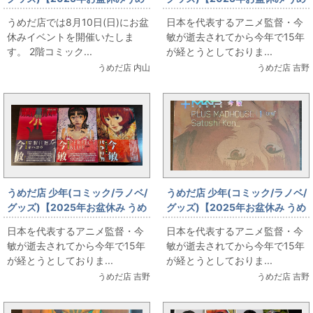
だ店販売情報】8月10日(日)
だ店 本 販売情報】今敏の全短篇
うめだ店では8月10日(日)にお盆
日本を代表するアニメ監督・今
【コミックフロア】Dr.スランプ
「夢の化石」
休みイベントを開催いたしま
敏が逝去されてから今年で15年
す。 2階コミック...
が経とうとしておりま...
うめだ店 内山
うめだ店 吉野
うめだ店 少年(コミック/ラノベ/
うめだ店 少年(コミック/ラノベ/
グッズ)【2025年お盆休み うめ
グッズ)【2025年お盆休み うめ
だ店 本 販売情報】復刊ドットコ
だ店 本 販売情報】キネ旬ムック
日本を代表するアニメ監督・今
日本を代表するアニメ監督・今
ム「今敏 絵コンテ集」
「プラスマッドハウス 今敏」
敏が逝去されてから今年で15年
敏が逝去されてから今年で15年
が経とうとしておりま...
が経とうとしておりま...
うめだ店 吉野
うめだ店 吉野