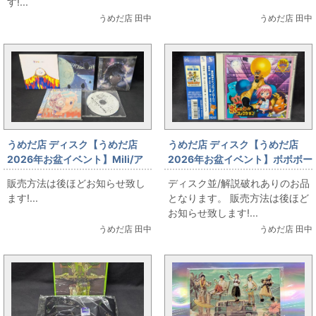
す!...
うめだ店 田中
うめだ店 田中
うめだ店 ディスク【うめだ店
うめだ店 ディスク【うめだ店
2026年お盆イベント】Mili/ア
2026年お盆イベント】ボボボー
ルバム他CDお出しします!
ボ・ボーボボ ハジけ祭 ボーカル
販売方法は後ほどお知らせ致し
ディスク並/解説破れありのお品
コレクション
ます!...
となります。 販売方法は後ほど
お知らせ致します!...
うめだ店 田中
うめだ店 田中