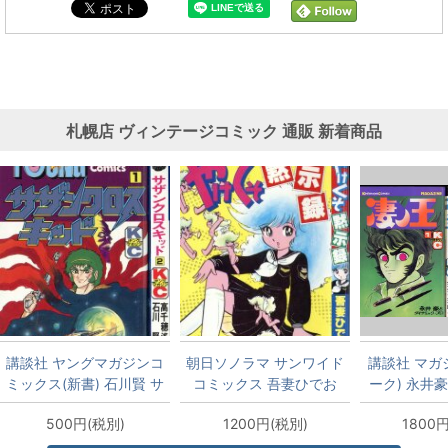
札幌店 ヴィンテージコミック 通販 新着商品
講談社 ヤングマガジンコ
朝日ソノラマ サンワイド
講談社 マガ
ミックス(新書) 石川賢 サ
コミックス 吾妻ひでお
ーク) 永井豪
ザンクロスキッド全2巻
やけくそ黙示録 再版
巻 再
500円(税別)
1200円(税別)
1800
セット