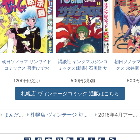
朝日ソノラマ サンワイド
講談社 ヤングマガジンコ
朝日ソノラマ
コミックス 吾妻ひでお
ミックス(新書) 石川賢 サ
クス 永井豪
やけくそ黙示録 再版
ザンクロスキッド全2巻
全3巻 
1200円(税別)
500円(税別)
500円
セット
札幌店 ヴィンテージコミック 通販はこちら
まんだらけ
札幌店 ヴィンテージ 毎日入荷情報
2016年4月アーカイブ