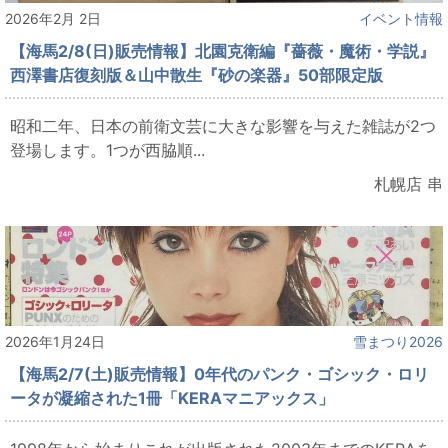
2026年2月 2日
イベント情報
【海馬2/8(日)販売情報】北園克衛編『薔薇・魔術・学説』
西澤書店復刻版＆山中散生『砂の楽器』50部限定版
昭和二年、日本の前衛文芸に大きな影響を与えた雑誌が2つ
登場します。1つが西脇順...
札幌店 串
2026年1月24日
雪まつり2026
【海馬2/7(土)販売情報】0年代のパンク・ゴシック・ロリ
ータが凝縮された1冊「KERAマニアックス」