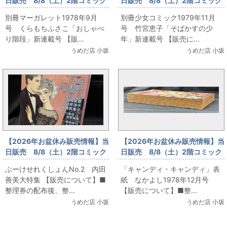
日販売 8/8（土）2階コミック
日販売 8/8（土）2階コミック
フロア 別冊マーガレット1978
フロア 別冊少女コミック1979
別冊マーガレット1978年9月
別冊少女コミック1979年11月
年9月号 くらもちふさこ「おし
年11月号 竹宮恵子「そばかす
号 くらもちふさこ「おしゃべ
号 竹宮恵子「そばかすの少
ゃべり階段」新連載号
の少年」新連載号
り階段」新連載号 【販...
年」新連載号 【販売に...
うめだ店 小坂
うめだ店 小坂
【2026年お盆休み販売情報】当
【2026年お盆休み販売情報】当
日販売 8/8（土）2階コミック
日販売 8/8（土）2階コミック
フロア ぶーけせれくしょん
フロア「キャンディ・キャンデ
ぶーけせれくしょんNo.2 内田
「キャンディ・キャンディ」表
No.2 内田善美大特集
ィ」表紙 なかよし1978年12月
善美大特集 【販売について】■
紙 なかよし1978年12月号
号
整理券の配布後、整...
【販売について】■整...
うめだ店 小坂
うめだ店 小坂