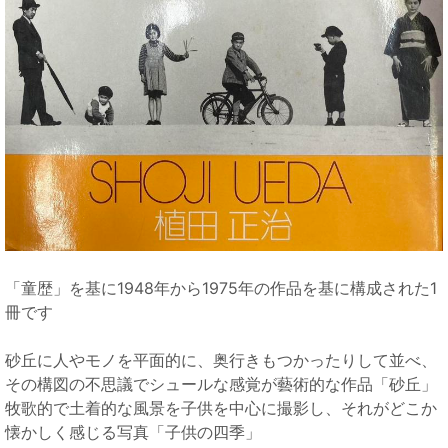
「童歴」を基に1948年から1975年の作品を基に構成された1
冊です
砂丘に人やモノを平面的に、奥行きもつかったりして並べ、
その構図の不思議でシュールな感覚が藝術的な作品「砂丘」
牧歌的で土着的な風景を子供を中心に撮影し、それがどこか
懐かしく感じる写真「子供の四季」