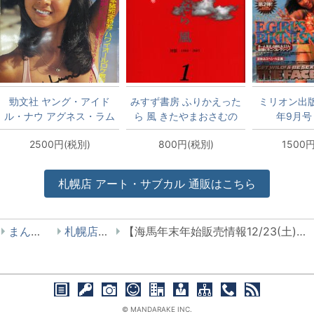
勁文社 ヤング・アイド
みすず書房 ふりかえった
ミリオン出版 
ル・ナウ アグネス・ラム
ら 風 きたやまおさむの
年9月号 
アグネス・ラム 16
巻 1
2500円(税別)
800円(税別)
1500
札幌店
アート・サブカル
通販はこちら
まんだらけ
札幌店 海馬
【海馬年末年始販売情報12/23(土)販売】ソノラマ写真選書 11「植田正治/砂丘・子供の四季」
© MANDARAKE INC.