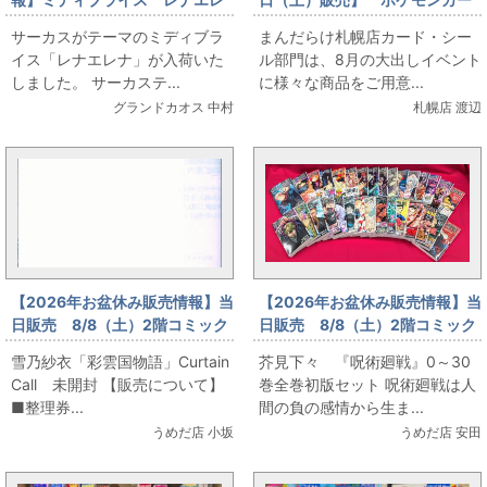
ナ
ド ゴールデンなピカチュウ登
サーカスがテーマのミディブラ
まんだらけ札幌店カード・シー
場
イス「レナエレナ」が入荷いた
ル部門は、8月の大出しイベント
しました。 サーカステ...
に様々な商品をご用意...
グランドカオス 中村
札幌店 渡辺
【2026年お盆休み販売情報】当
【2026年お盆休み販売情報】当
日販売 8/8（土）2階コミック
日販売 8/8（土）2階コミック
フロア 雪乃紗衣「彩雲国物
フロア 芥見下々 『呪術廻
雪乃紗衣「彩雲国物語」Curtain
芥見下々 『呪術廻戦』0～30
語」Curtain Call 未開封
戦』0～30巻全巻初版セット
Call 未開封 【販売について】
巻全巻初版セット 呪術廻戦は人
■整理券...
間の負の感情から生ま...
うめだ店 小坂
うめだ店 安田