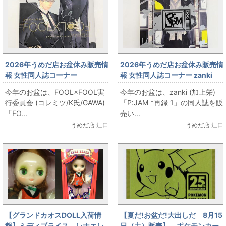
2026年うめだ店お盆休み販売情
2026年うめだ店お盆休み販売情
報 女性同人誌コーナー
報 女性同人誌コーナー zanki
FOOL×FOOL実行委員会 (コレ
(加上栄) 「P:JAM *再録 1」を
今年のお盆は、FOOL×FOOL実
今年のお盆は、zanki (加上栄)
ミツ/K氏/GAWA)
お出します！
行委員会 (コレミツ/K氏/GAWA)
「P:JAM *再録 1」の同人誌を販
「FOOL×FOOL」をお出しま
「FO...
売い...
す！
うめだ店 江口
うめだ店 江口
【グランドカオスDOLL入荷情
【夏だ!お盆だ!大出しだ 8月15
報】ミディブライス レナエレ
日（土）販売】 ポケモンカー