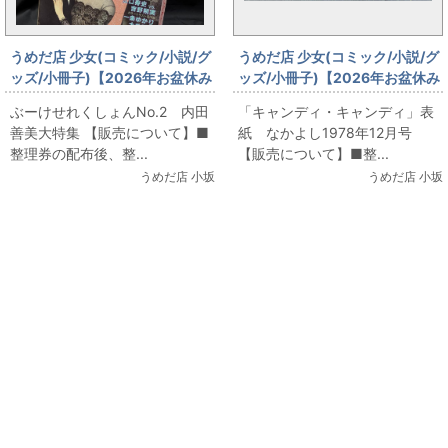
うめだ店 少女(コミック/小説/グ
うめだ店 少女(コミック/小説/グ
ッズ/小冊子)【2026年お盆休み
ッズ/小冊子)【2026年お盆休み
販売情報】当日販売 8/8（土）
販売情報】当日販売 8/8（土）
ぶーけせれくしょんNo.2 内田
「キャンディ・キャンディ」表
2階コミックフロア ぶーけせれ
2階コミックフロア「キャンデ
善美大特集 【販売について】■
紙 なかよし1978年12月号
くしょんNo.2 内田善美大特集
ィ・キャンディ」表紙 なかよ
整理券の配布後、整...
【販売について】■整...
し1978年12月号
うめだ店 小坂
うめだ店 小坂
関連コンテンツ