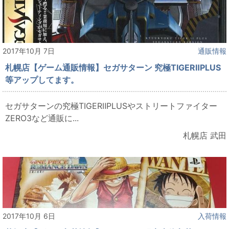
2017年10月 7日
通販情報
札幌店【ゲーム通販情報】セガサターン 究極TIGERⅡPLUS
等アップしてます。
セガサターンの究極TIGERⅡPLUSやストリートファイター
ZERO3など通販に...
札幌店 武田
2017年10月 6日
入荷情報