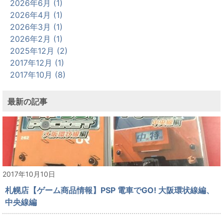
2026年6月 (1)
2026年4月 (1)
2026年3月 (1)
2026年2月 (1)
2025年12月 (2)
2017年12月 (1)
2017年10月 (8)
最新の記事
2017年10月10日
札幌店【ゲーム商品情報】PSP 電車でGO! 大阪環状線編、
中央線編