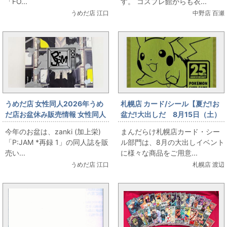
「FO...
す。 コスプレ館からも衣...
す！
うめだ店 江口
中野店 百瀬
うめだ店 女性同人2026年うめ
札幌店 カード/シール【夏だ!お
だ店お盆休み販売情報 女性同人
盆だ!大出しだ 8月15日（土）
誌コーナー zanki (加上栄)
販売】 ポケモンカード ゴー
今年のお盆は、zanki (加上栄)
まんだらけ札幌店カード・シー
「P:JAM *再録 1」をお出しま
ルデンなピカチュウ登場
「P:JAM *再録 1」の同人誌を販
ル部門は、8月の大出しイベント
す！
売い...
に様々な商品をご用意...
うめだ店 江口
札幌店 渡辺