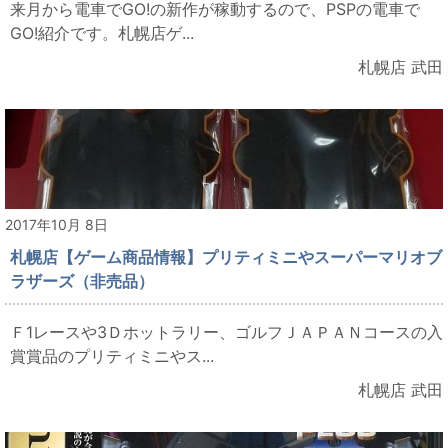
来月から電車でGO!の新作が稼動するので、PSPの電車で
GO!紹介です。札幌店ゲ...
札幌店 武田
2017年10月 8日
札幌店【ゲーム商品情報】プリティミニやスーパーマリオブ
ラザーズ（非売品）
Ｆ1レースや3Ｄホットラリー、ゴルフＪＡＰＡＮコースの入
賞賞品のプリティミニやス...
札幌店 武田