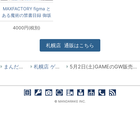
MAXFACTORY figma と
ある魔術の禁書目録 御坂
美琴 SP-014
4000円(税別)
札幌店
通販はこちら
まんだらけ
札幌店 ゲーム
5月2日(土)GAMEのGW販売情報
© MANDARAKE INC.