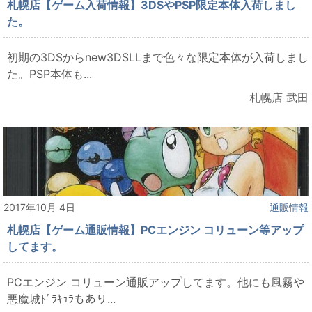
札幌店【ゲーム入荷情報】3DSやPSP限定本体入荷しまし
た。
初期の3DSからnew3DSLLまで色々な限定本体が入荷しまし
た。PSP本体も...
札幌店 武田
2017年10月 4日
通販情報
札幌店【ゲーム通販情報】PCエンジン コリューン等アップ
してます。
PCエンジン コリューン通販アップしてます。他にも風霧や
悪魔城ﾄﾞﾗｷｭﾗもあり...