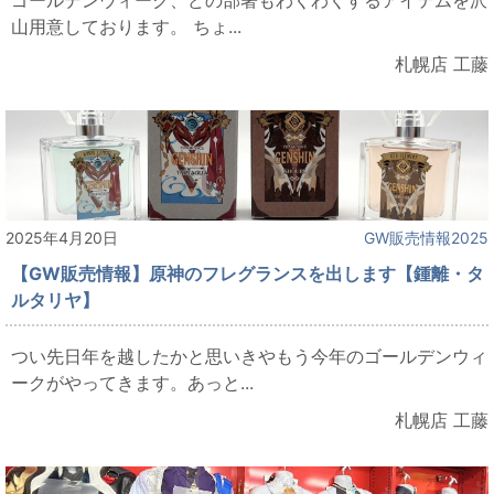
山用意しております。 ちょ...
札幌店 工藤
2025年4月20日
GW販売情報2025
【GW販売情報】原神のフレグランスを出します【鍾離・タ
ルタリヤ】
つい先日年を越したかと思いきやもう今年のゴールデンウィ
ークがやってきます。あっと...
札幌店 工藤