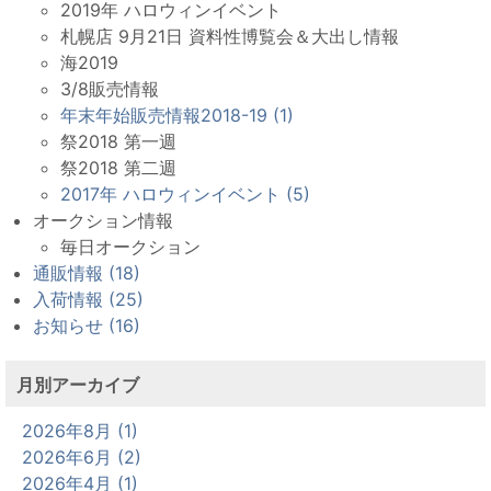
2019年 ハロウィンイベント
札幌店 9月21日 資料性博覧会＆大出し情報
海2019
3/8販売情報
年末年始販売情報2018-19 (1)
祭2018 第一週
祭2018 第二週
2017年 ハロウィンイベント (5)
オークション情報
毎日オークション
通販情報 (18)
入荷情報 (25)
お知らせ (16)
月別アーカイブ
2026年8月 (1)
2026年6月 (2)
2026年4月 (1)