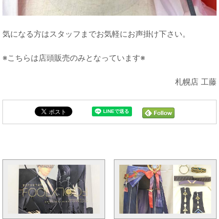
気になる方はスタッフまでお気軽にお声掛け下さい。
※こちらは店頭販売のみとなっています※
札幌店 工藤
まんだらけ全体の新着トピックス