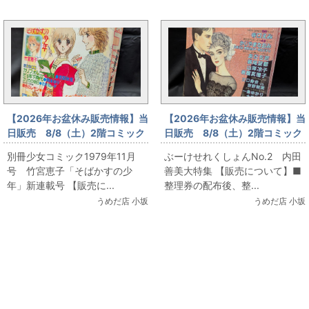
【2026年お盆休み販売情報】当
【2026年お盆休み販売情報】当
日販売 8/8（土）2階コミック
日販売 8/8（土）2階コミック
フロア 別冊少女コミック1979
フロア ぶーけせれくしょん
別冊少女コミック1979年11月
ぶーけせれくしょんNo.2 内田
年11月号 竹宮恵子「そばかす
No.2 内田善美大特集
号 竹宮恵子「そばかすの少
善美大特集 【販売について】■
の少年」新連載号
年」新連載号 【販売に...
整理券の配布後、整...
うめだ店 小坂
うめだ店 小坂
関連コンテンツ