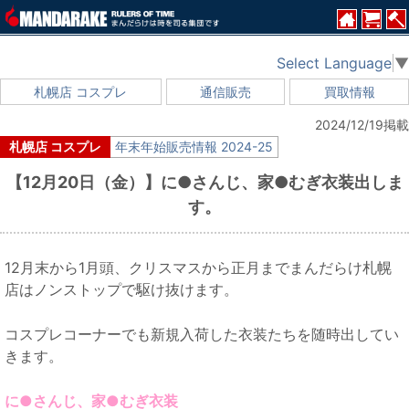
Select Language
▼
札幌店 コスプレ
通信販売
買取情報
2024/12/19掲載
札幌店 コスプレ
年末年始販売情報 2024-25
【12月20日（金）】に●さんじ、家●むぎ衣装出しま
す。
12月末から1月頭、クリスマスから正月までまんだらけ札幌
店はノンストップで駆け抜けます。
コスプレコーナーでも新規入荷した衣装たちを随時出してい
きます。
に●さんじ、家●むぎ衣装