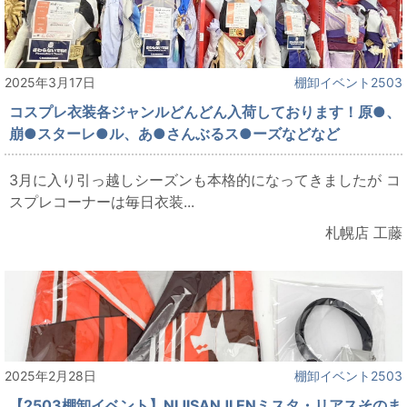
2025年3月17日
棚卸イベント2503
コスプレ衣装各ジャンルどんどん入荷しております！原●、
崩●スターレ●ル、あ●さんぶるス●ーズなどなど
3月に入り引っ越しシーズンも本格的になってきましたが コ
スプレコーナーは毎日衣装...
札幌店 工藤
2025年2月28日
棚卸イベント2503
【2503棚卸イベント】NIJISANJI ENミスタ・リアスそのま