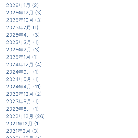
2026年1月 (2)
2025年12月 (3)
2025年10月 (3)
2025年7月 (1)
2025年4月 (3)
2025年3月 (1)
2025年2月 (3)
2025年1月 (1)
2024年12月 (4)
2024年9月 (1)
2024年5月 (1)
2024年4月 (11)
2023年12月 (2)
2023年9月 (1)
2023年8月 (1)
2022年12月 (26)
2021年12月 (1)
2021年3月 (3)