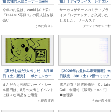
報 女性同人誌コーナー zanki
報】ミディブライス レナエレ
(加上栄) 「P:JAM *再録 1」を
ナ
今年のお盆は、zanki (加上栄)
サーカスがテーマのミディブラ
お出します！
「P:JAM *再録 1」の同人誌を販
イス「レナエレナ」が入荷いた
売い...
しました。 サーカステ...
うめだ店 江口
グランドカオス 中村
【夏だ!お盆だ!大出しだ 8月15
【2026年お盆休み販売情報】当
日（土）販売】 ポケモンカー
日販売 8/8（土）2階コミック
ド ゴールデンなピカチュウ登
フロア 雪乃紗衣「彩雲国物
まんだらけ札幌店カード・シー
雪乃紗衣「彩雲国物語」Curtain
場
語」Curtain Call 未開封
ル部門は、8月の大出しイベント
Call 未開封 【販売について】
に様々な商品をご用意...
■整理券...
札幌店 渡辺
うめだ店 小坂