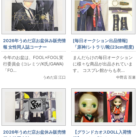
2026年うめだ店お盆休み販売情
[毎日オークション出品情報]
報 女性同人誌コーナー
「原神/シトラリ/靴(23cm程度)
FOOL×FOOL実行委員会 (コレ
付き/女性用Sサイズ程度(日本サ
今年のお盆は、FOOL×FOOL実
まんだらけの毎日オークション
ミツ/K氏/GAWA)
イズ)/コスプレ衣装」を出品し
行委員会 (コレミツ/K氏/GAWA)
に様々な商品が出品されていま
「FOOL×FOOL」をお出しま
ています
「FO...
す。 コスプレ館からも衣...
す！
うめだ店 江口
中野店 百瀬
2026年うめだ店お盆休み販売情
【グランドカオスDOLL入荷情