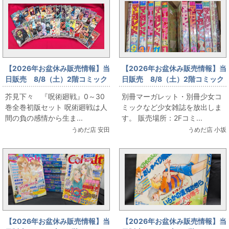
【2026年お盆休み販売情報】当
【2026年お盆休み販売情報】当
日販売 8/8（土）2階コミック
日販売 8/8（土）2階コミック
フロア 芥見下々 『呪術廻
フロア 別冊マーガレット・別
芥見下々 『呪術廻戦』0～30
別冊マーガレット・別冊少女コ
戦』0～30巻全巻初版セット
冊少女コミックなど少女雑誌放
巻全巻初版セット 呪術廻戦は人
ミックなど少女雑誌を放出しま
出
間の負の感情から生ま...
す。 販売場所：2Fコミ...
うめだ店 安田
うめだ店 小坂
【2026年お盆休み販売情報】当
【2026年お盆休み販売情報】当