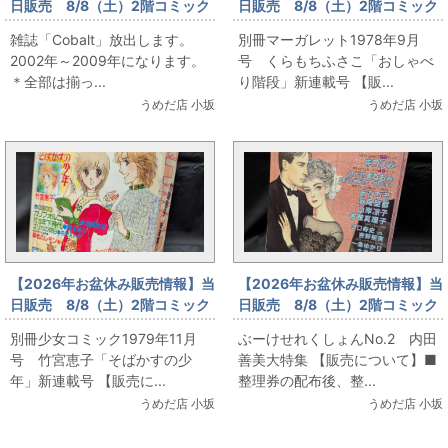
日販売 8/8（土）2階コミック
日販売 8/8（土）2階コミック
フロア 雑誌「Cobalt」放出
フロア 別冊マーガレット1978
雑誌「Cobalt」放出します。
別冊マーガレット1978年9月
年9月号 くらもちふさこ「おし
2002年～2009年になります。
号 くらもちふさこ「おしゃべ
ゃべり階段」新連載号
＊全部は揃っ...
り階段」新連載号 【販...
うめだ店 小坂
うめだ店 小坂
【2026年お盆休み販売情報】当
【2026年お盆休み販売情報】当
日販売 8/8（土）2階コミック
日販売 8/8（土）2階コミック
フロア 別冊少女コミック1979
フロア ぶーけせれくしょん
別冊少女コミック1979年11月
ぶーけせれくしょんNo.2 内田
年11月号 竹宮恵子「そばかす
No.2 内田善美大特集
号 竹宮恵子「そばかすの少
善美大特集 【販売について】■
の少年」新連載号
年」新連載号 【販売に...
整理券の配布後、整...
うめだ店 小坂
うめだ店 小坂