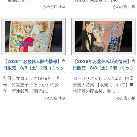
うめだ店 小坂
うめだ店 小坂
【2026年お盆休み販売情報】当
【2026年お盆休み販売情報】当
日販売 8/8（土）2階コミック
日販売 8/8（土）2階コミック
フロア 別冊少女コミック1979
フロア ぶーけせれくしょん
別冊少女コミック1979年11月
ぶーけせれくしょんNo.2 内田
年11月号 竹宮恵子「そばかす
No.2 内田善美大特集
号 竹宮恵子「そばかすの少
善美大特集 【販売について】■
の少年」新連載号
年」新連載号 【販売に...
整理券の配布後、整...
うめだ店 小坂
うめだ店 小坂
関連コンテンツ