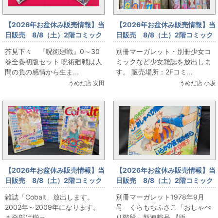
【2026年お盆休み販売情報】当
【2026年お盆休み販売情報】当
日販売 8/8（土）2階コミック
日販売 8/8（土）2階コミック
フロア 芥見下々 『呪術廻
フロア 別冊マーガレット・別
芥見下々 『呪術廻戦』0～30
別冊マーガレット・別冊少女コ
戦』0～30巻全巻初版セット
冊少女コミックなど少女雑誌放
巻全巻初版セット 呪術廻戦は人
ミックなど少女雑誌を放出しま
出
間の負の感情から生ま...
す。 販売場所：2Fコミ...
うめだ店 安田
うめだ店 小坂
【2026年お盆休み販売情報】当
【2026年お盆休み販売情報】当
日販売 8/8（土）2階コミック
日販売 8/8（土）2階コミック
フロア 雑誌「Cobalt」放出
フロア 別冊マーガレット1978
雑誌「Cobalt」放出します。
別冊マーガレット1978年9月
年9月号 くらもちふさこ「おし
2002年～2009年になります。
号 くらもちふさこ「おしゃべ
ゃべり階段」新連載号
＊全部は揃っ...
り階段」新連載号 【販...