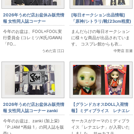
2026年うめだ店お盆休み販売情
[毎日オークション出品情報]
報 女性同人誌コーナー
「原神/シトラリ/靴(23cm程度)
FOOL×FOOL実行委員会 (コレ
付き/女性用Sサイズ程度(日本サ
今年のお盆は、FOOL×FOOL実
まんだらけの毎日オークション
ミツ/K氏/GAWA)
イズ)/コスプレ衣装」を出品し
行委員会 (コレミツ/K氏/GAWA)
に様々な商品が出品されていま
「FOOL×FOOL」をお出しま
ています
「FO...
す。 コスプレ館からも衣...
す！
うめだ店 江口
中野店 百瀬
2026年うめだ店お盆休み販売情
【グランドカオスDOLL入荷情
報 女性同人誌コーナー zanki
報】ミディブライス レナエレ
(加上栄) 「P:JAM *再録 1」を
ナ
今年のお盆は、zanki (加上栄)
サーカスがテーマのミディブラ
お出します！
「P:JAM *再録 1」の同人誌を販
イス「レナエレナ」が入荷いた
売い...
しました。 サーカステ...