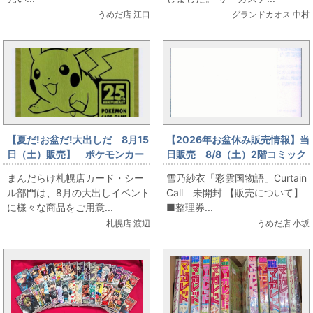
うめだ店 江口
グランドカオス 中村
【夏だ!お盆だ!大出しだ 8月15
【2026年お盆休み販売情報】当
日（土）販売】 ポケモンカー
日販売 8/8（土）2階コミック
ド ゴールデンなピカチュウ登
フロア 雪乃紗衣「彩雲国物
まんだらけ札幌店カード・シー
雪乃紗衣「彩雲国物語」Curtain
場
語」Curtain Call 未開封
ル部門は、8月の大出しイベント
Call 未開封 【販売について】
に様々な商品をご用意...
■整理券...
札幌店 渡辺
うめだ店 小坂