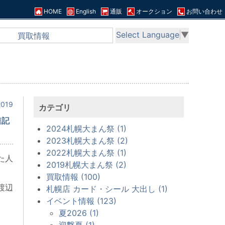
HOME
English
通販
オークション
お問い合わせ
Select Language
▼
買取情報
019
カテゴリ
達記
2024札幌大まん祭 (1)
2023札幌大まん祭 (2)
2022札幌大まん祭 (1)
た人
2019札幌大まん祭 (2)
買取情報 (100)
渡辺
札幌店 カード・シール 大出し (1)
イベント情報 (123)
夏2026 (1)
迎撃夏 (1)