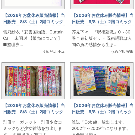
【2026年お盆休み販売情報】当
【2026年お盆休み販売情報】当
日販売 8/8（土）2階コミック
日販売 8/8（土）2階コミック
フロア 雪乃紗衣「彩雲国物
フロア 芥見下々 『呪術廻
雪乃紗衣「彩雲国物語」Curtain
芥見下々 『呪術廻戦』0～30
語」Curtain Call 未開封
戦』0～30巻全巻初版セット
Call 未開封 【販売について】
巻全巻初版セット 呪術廻戦は人
■整理券...
間の負の感情から生ま...
うめだ店 小坂
うめだ店 安田
【2026年お盆休み販売情報】当
【2026年お盆休み販売情報】当
日販売 8/8（土）2階コミック
日販売 8/8（土）2階コミック
フロア 別冊マーガレット・別
フロア 雑誌「Cobalt」放出
別冊マーガレット・別冊少女コ
雑誌「Cobalt」放出します。
冊少女コミックなど少女雑誌放
ミックなど少女雑誌を放出しま
2002年～2009年になります。
出
す。 販売場所：2Fコミ...
＊全部は揃っ...