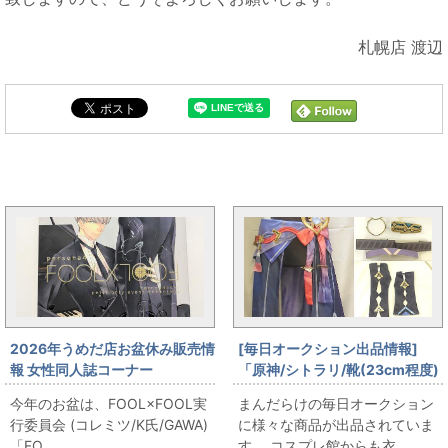
札幌店 渡辺
まんだらけ全体の新着トピックス
2026年うめだ店お盆休み販売情
[毎日オークション出品情報]
報 女性同人誌コーナー
「原神/シトラリ/靴(23cm程度)
FOOL×FOOL実行委員会 (コレ
付き/女性用Sサイズ程度(日本サ
今年のお盆は、FOOL×FOOL実
まんだらけの毎日オークション
ミツ/K氏/GAWA)
イズ)/コスプレ衣装」を出品し
行委員会 (コレミツ/K氏/GAWA)
に様々な商品が出品されていま
「FOOL×FOOL」をお出しま
ています
「FO...
す。 コスプレ館からも衣...