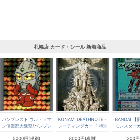
札幌店
カード・シール
新着商品
バンプレスト ウルトラマ
KONAMI DEATHNOTEト
BANDAI 
ン倶楽部大進撃/バンプレ
レーディングカード 特別
モンスター
カード 9弾(1995) ウルト
版 DEATHNOTE(シーク
ブースター1
5000円(税別)
8000円(税別)
300円
ラセブン 2
レット) SR
ン(キラ) 