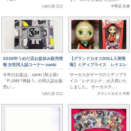
す！
うめだ店 江口
中野店 百瀬
2026年うめだ店お盆休み販売情
【グランドカオスDOLL入荷情
報 女性同人誌コーナー zanki
報】ミディブライス レナエレ
(加上栄) 「P:JAM *再録 1」を
ナ
今年のお盆は、zanki (加上栄)
サーカスがテーマのミディブラ
お出します！
「P:JAM *再録 1」の同人誌を販
イス「レナエレナ」が入荷いた
売い...
しました。 サーカステ...
うめだ店 江口
グランドカオス 中村