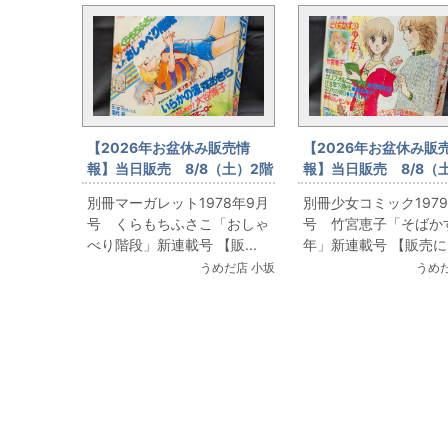
【2026年お盆休み販売情
【2026年お盆休み販
報】当日販売 8/8（土）2階
報】当日販売 8/8（
コミックフロア 別冊マーガ
コミックフロア 別冊
別冊マーガレット1978年9月
別冊少女コミック1979
レット1978年9月号 くらも
ミック1979年11月号
号 くらもちふさこ「おしゃ
号 竹宮恵子「そばか
ちふさこ「おしゃべり階段」
子「そばかすの少年」
べり階段」新連載号 【販...
年」新連載号 【販売に..
新連載号
号
うめだ店 小坂
うめだ
関連コンテンツ