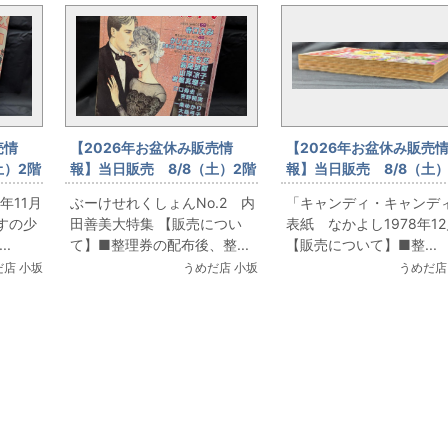
売情
【2026年お盆休み販売情
【2026年お盆休み販売
土）2階
報】当日販売 8/8（土）2階
報】当日販売 8/8（土）
少女コ
コミックフロア ぶーけせれ
コミックフロア「キャン
年11月
ぶーけせれくしょんNo.2 内
「キャンディ・キャンデ
 竹宮恵
くしょんNo.2 内田善美大特
ィ・キャンディ」表紙 
すの少
田善美大特集 【販売につい
表紙 なかよし1978年1
新連載
集
よし1978年12月号
.
て】■整理券の配布後、整...
【販売について】■整...
店 小坂
うめだ店 小坂
うめだ店