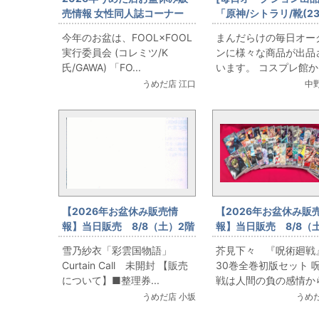
売情報 女性同人誌コーナー
「原神/シトラリ/靴(2
FOOL×FOOL実行委員会 (コ
度)付き/女性用Sサイ
今年のお盆は、FOOL×FOOL
まんだらけの毎日オー
レミツ/K氏/GAWA)
(日本サイズ)/コスプ
実行委員会 (コレミツ/K
ンに様々な商品が出品
「FOOL×FOOL」をお出しま
を出品しています
氏/GAWA) 「FO...
います。 コスプレ館
す！
衣...
うめだ店 江口
中
【2026年お盆休み販売情
【2026年お盆休み販
報】当日販売 8/8（土）2階
報】当日販売 8/8（
コミックフロア 雪乃紗衣
コミックフロア 芥
雪乃紗衣「彩雲国物語」
芥見下々 『呪術廻戦
「彩雲国物語」Curtain
『呪術廻戦』0～30巻
Curtain Call 未開封 【販売
30巻全巻初版セット 
Call 未開封
版セット
について】■整理券...
戦は人間の負の感情か
ま...
うめだ店 小坂
うめだ