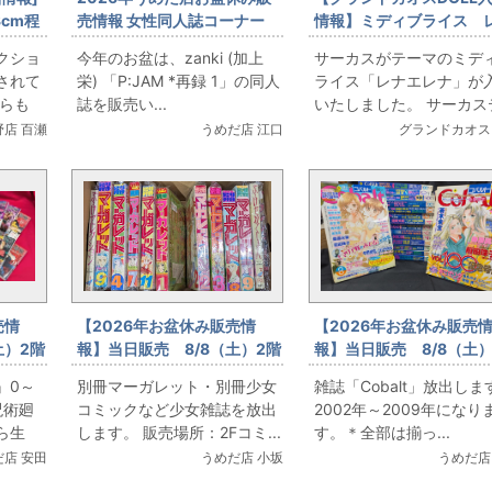
3cm程
売情報 女性同人誌コーナー
情報】ミディブライス 
ズ程度
zanki (加上栄) 「P:JAM *再
エレナ
クショ
今年のお盆は、zanki (加上
サーカスがテーマのミデ
レ衣装」
録 1」をお出します！
されて
栄) 「P:JAM *再録 1」の同人
ライス「レナエレナ」が
からも
誌を販売い...
いたしました。 サーカステ.
野店 百瀬
うめだ店 江口
グランドカオス
売情
【2026年お盆休み販売情
【2026年お盆休み販売
土）2階
報】当日販売 8/8（土）2階
報】当日販売 8/8（土）
見下々
コミックフロア 別冊マーガ
コミックフロア 雑誌
』0～
別冊マーガレット・別冊少女
雑誌「Cobalt」放出しま
全巻初
レット・別冊少女コミックな
「Cobalt」放出
呪術廻
コミックなど少女雑誌を放出
2002年～2009年になり
ど少女雑誌放出
ら生
します。 販売場所：2Fコミ...
す。＊全部は揃っ...
店 安田
うめだ店 小坂
うめだ店