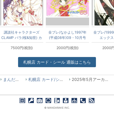
講談社キャラクターズ
全プレ/なかよし1997年
全プレ/1999 
CLAMP バラ/桜&知世) カ
(平成08年)09・10月号
エックス
ードキャプターさくら テ
CLAMP 木之本桜 テレカ
7500円(税別)
2000円(税別)
2000
レカ
札幌店
カード・シール
通販はこちら
まんだらけ
札幌店 カード/シール
2025年5月アーカイブ
© MANDARAKE INC.