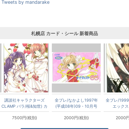
Tweets by mandarake
札幌店
カード・シール
新着商品
講談社キャラクターズ
全プレ/なかよし1997年
全プレ/1999 
CLAMP バラ/桜&知世) カ
(平成08年)09・10月号
エックス
ードキャプターさくら テ
CLAMP 木之本桜 テレカ
7500円(税別)
2000円(税別)
2000
レカ