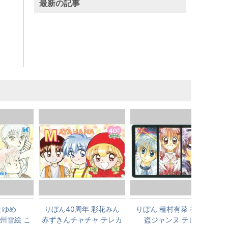
最新の記事
とゆめ
りぼん40周年 彩花みん
りぼん 種村有菜 神風怪
 那州雪絵 こ
赤ずきんチャチャ テレカ
盗ジャンヌ テレカ