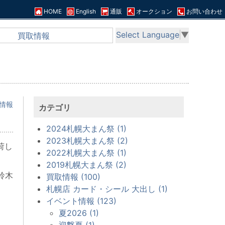
HOME
English
通販
オークション
お問い合わせ
Select Language
▼
買取情報
情報
カテゴリ
2024札幌大まん祭 (1)
2023札幌大まん祭 (2)
荷し
2022札幌大まん祭 (1)
2019札幌大まん祭 (2)
鈴木
買取情報 (100)
札幌店 カード・シール 大出し (1)
イベント情報 (123)
夏2026 (1)
迎撃夏 (1)