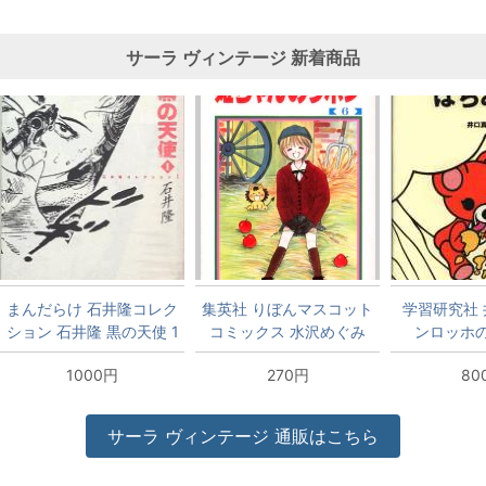
サーラ
ヴィンテージ
新着商品
まんだらけ 石井隆コレク
集英社 りぼんマスコット
学習研究社 
ション 石井隆 黒の天使 1
コミックス 水沢めぐみ
ンロッホ
姫ちゃんのリボン 6初版
1000円
270円
80
サーラ
ヴィンテージ
通販はこちら