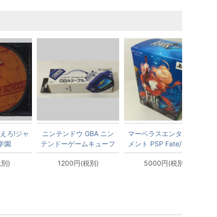
燃えろ!ジャ
ニンテンドウ GBA ニン
マーベラスエンターテイ
学園
テンドーゲームキューフ
メント PSP Fate/EXTRA
゛GBAケーブル
タイプムーンボックス 限
税別)
1200円(税別)
5000円(税別)
定版