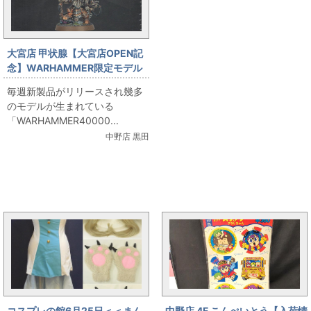
大宮店 甲状腺【大宮店OPEN記
念】WARHAMMER限定モデル
「TORRK LENNSEN 第一艦隊提
毎週新製品がリリースされ幾多
督 トルク・レンセン」出しま
のモデルが生まれている
す！
「WARHAMMER40000...
中野店 黒田
まんだらけ新着トピックス
コスプレの館6月25日＜＜まん
中野店 4F こんぺいとう【入荷情