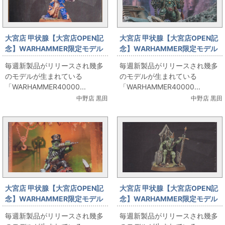
大宮店 甲状腺【大宮店OPEN記
大宮店 甲状腺【大宮店OPEN記
念】WARHAMMER限定モデル
念】WARHAMMER限定モデル
「PRIMARIS COMPANY
「KAHL YOHT GRENDOK カー
毎週新製品がリリースされ幾多
毎週新製品がリリースされ幾多
CHAMPION プライマリス・カ
ル・ヨート・グレンドック」出
のモデルが生まれている
のモデルが生まれている
ンパニー・チャンピオン」出し
します
「WARHAMMER40000...
「WARHAMMER40000...
ます！
中野店 黒田
中野店 黒田
大宮店 甲状腺【大宮店OPEN記
大宮店 甲状腺【大宮店OPEN記
念】WARHAMMER限定モデル
念】WARHAMMER限定モデル
「GOFF ROCKER ゴフ・ロッカ
「ABHORRANT GHOUL KING
毎週新製品がリリースされ幾多
毎週新製品がリリースされ幾多
ー」出します！
WITH CROWN OF DELUSION