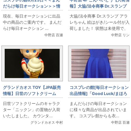
だらけ毎日オークション＞＞情
報】大協/法令商事 Dr.スランプ
報です
アラレちゃん 絵はがき/シール付
現在、毎日オークションに出品
大協/法令商事 Dr.スランプ アラ
が入荷しました！（6/26販売情
中の商品のご案内です。 まんだ
レちゃん 絵はがき/シール付が入
報）
らけ毎日オークション ...
荷しました！ 状態は未使用で、
かなり大判サイズのシール付
中野店 百瀬
中野店 リン
き！サイスは約...
グランドカオス TOY【JPA販売
コスプレの館[毎日オークション
情報】日世のソフトクリーム
出品情報]「Good Luck/まほろ
カウンターサイズニックン
まてぃっく/安藤まほろ/女性用M
日世ソフトクリームのキャラク
まんだらけの毎日オークション
サイズ(日本サイズ)/コスプレ衣
ター「ニックン」の置物が入荷
に様々な商品が出品されていま
装」を出品しています
いたしました。 カウンタ...
す。 コスプレ館からも衣...
グランドカオス 中村
中野店 百瀬