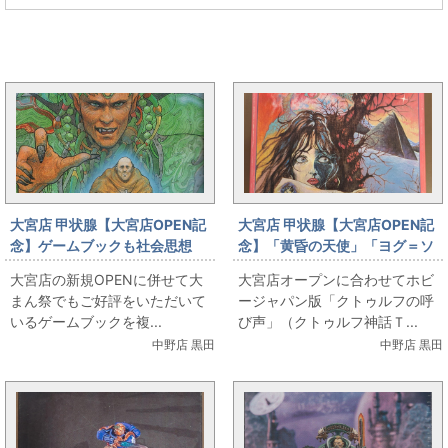
大宮OPENと同じカテゴリの記事
大宮店 甲状腺【大宮店OPEN記
大宮店 甲状腺【大宮店OPEN記
念】ゲームブックも社会思想
念】「黄昏の天使」「ヨグ＝ソ
社・創元推理を筆頭にご用意し
ト―スの影」他、ホビージャパ
大宮店の新規OPENに併せて大
大宮店オープンに合わせてホビ
ました
ン「クトゥルフの呼び声」シリ
まん祭でもご好評をいただいて
ージャパン版「クトゥルフの呼
ーズ出します！
いるゲームブックを複...
び声」（クトゥルフ神話Ｔ...
中野店 黒田
中野店 黒田