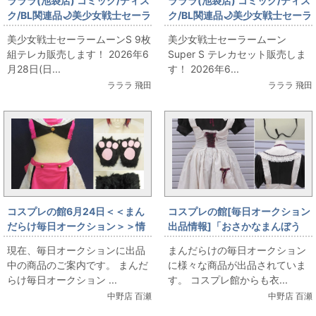
ラララ(池袋店) コミック/ディス
ラララ(池袋店) コミック/ディス
ク/BL関連品🌙美少女戦士セーラ
ク/BL関連品🌙美少女戦士セーラ
ームーンS 9枚組テレカ販売しま
ームーンSuper S テレカセット
美少女戦士セーラームーンS 9枚
美少女戦士セーラームーン
す！🌙
販売します！🌙
組テレカ販売します！ 2026年6
Super S テレカセット販売しま
月28日(日...
す！ 2026年6...
ラララ 飛田
ラララ 飛田
コスプレの館6月24日＜＜まん
コスプレの館[毎日オークション
だらけ毎日オークション＞＞情
出品情報]「おさかなまんぼう
報です
(May Doll)/ミニ丈メイド服/女
現在、毎日オークションに出品
まんだらけの毎日オークション
性用Mサイズ程度(日本サイズ)/
中の商品のご案内です。 まんだ
に様々な商品が出品されていま
コスプレ衣装」を出品していま
らけ毎日オークション ...
す。 コスプレ館からも衣...
す
中野店 百瀬
中野店 百瀬