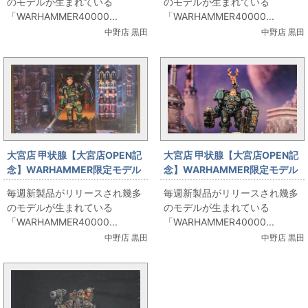
のモデルが生まれている
のモデルが生まれている
アボーラント・グールキング/虚
「WARHAMMER40000...
「WARHAMMER40000...
妄の王冠装備」出します！
中野店 黒田
中野店 黒田
大宮店 甲状腺【大宮店OPEN記
大宮店 甲状腺【大宮店OPEN記
念】WARHAMMER限定モデル
念】WARHAMMER限定モデル
「UNBROKEN 不屈者」出しま
「THE ANCESTORS' WRATH
毎週新製品がリリースされ幾多
毎週新製品がリリースされ幾多
す！
父祖の怒り」出します！
のモデルが生まれている
のモデルが生まれている
「WARHAMMER40000...
「WARHAMMER40000...
中野店 黒田
中野店 黒田