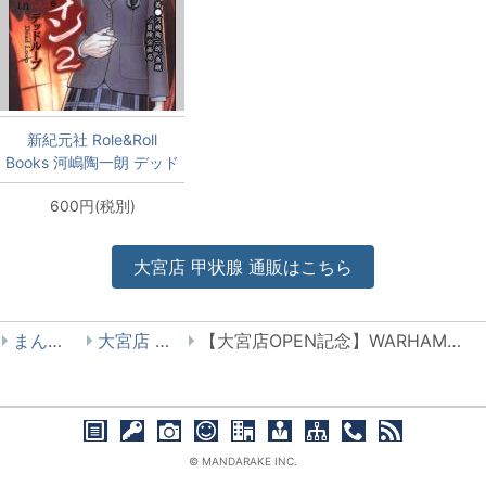
新紀元社 Role&Roll
Books 河嶋陶一朗 デッド
ループ/インセイン2 2
600円(税別)
大宮店
甲状腺
通販はこちら
まんだらけ
大宮店 甲状腺
【大宮店OPEN記念】WARHAMMER限定モデル「TZARKETH BANE OF LAW 法を滅ぼす者 ツァルケス」出します
© MANDARAKE INC.