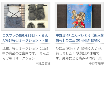
コスプレの館6月23日＜＜まん
中野店 4F こんぺいとう【新入荷
だらけ毎日オークション＞＞情
情報】○に三 20円引き 怪物く
報です
ん が入荷しました！（6/24販売
現在、毎日オークションに出品
○に三 20円引き 怪物くん が入
情報）
中の商品のご案内です。 まんだ
荷しました！ 状態は未使用で
らけ毎日オークション ...
す。経年による痛みや汚れ、染
みがありますが、43袋揃ってい
中野店 百瀬
中野店 張替
ます。 1980年...
関連コンテンツ