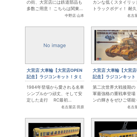
の街、大宮店には鉄道部品も
カンな低くスタイリッ
スコン
シ 58610
多数ご用意！ こちらは関東...
トラックボディ！ 耐久力
中野店 山本
名古屋
No image
大宮店 大車輪【大宮店OPEN
大宮店 大車輪【大宮店
記念】ラジコンキット！タミ
記念】ラジコンキット
ヤ 1/10電動RCカー ホーネッ
ヤ 1/16 ラジオコント
1984年登場から愛される名車
第二次世界大戦後期の
ト 58045
ンク ドイツ重戦車 キ
シンプルかつ頑丈、そして安
軍最強格の重戦車登場 
ガー 56004
定した走行 RC最初...
ンの輝きをぜひご堪能
さ...
名古屋店 田原
名古屋