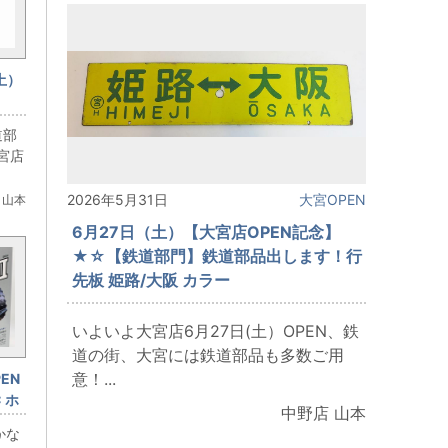
土）
品出
道部
宮店
.
2026年5月31日
大宮OPEN
 山本
6月27日（土）【大宮店OPEN記念】
★☆【鉄道部門】鉄道部品出します！行
先板 姫路/大阪 カラー
いよいよ大宮店6月27日(土）OPEN、鉄
道の街、大宮には鉄道部品も多数ご用
意！...
EN
 ホ
中野店 山本
かな