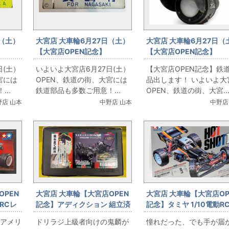
日（土）
大宮店 大車輪6月27日（土）
大宮店 大車輪6月27日（
【大宮店OPEN記念】
【大宮店OPEN記念】
部品出
★☆【鉄道部門】鉄道部品出
★☆【鉄道部門】鉄道部
日(土）
いよいよ大宮店6月27日(土）
【大宮店OPEN記念】鉄
阪 カ
します！行先板 長崎/博多
します！出発反応標識！
宮には
OPEN、鉄道の街、大宮には
品出します！ いよいよ大
..
鉄道部品も多数ご用意！...
OPEN、鉄道の街、大宮..
野店 山本
中野店 山本
中野店
OPEN
大宮店 大車輪【大宮店OPEN
大宮店 大車輪【大宮店OP
RCレ
記念】アディクション 組立済
記念】タミヤ 1/10電動RC
SAKURA D4 Ver鬼麟
ットショットII(2024）
/アメリ
ドリラジ上級者向けの鬼麟が
憧れだった、でも手が届
Tシャー
ROCKTBUNNY S13シルビア