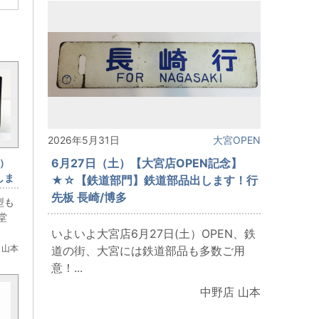
2026年5月31日
大宮OPEN
6月27日（土）【大宮店OPEN記念】
土）
しま
★☆【鉄道部門】鉄道部品出します！行
半流
先板 長崎/博多
型も
賞堂
いよいよ大宮店6月27日(土）OPEN、鉄
 山本
道の街、大宮には鉄道部品も多数ご用
意！...
中野店 山本