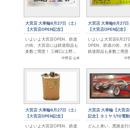
大宮店 大車輪6月27日（土）
大宮店 大車輪6月27
【大宮店OPEN記念】
【大宮店OPEN記念】
★☆【鉄道部門】鉄道部品出
★☆【鉄道部門】鉄道
いよいよ大宮店OPEN、鉄道
いよいよ大宮店6月27
します！行先板 三峰口/上野
します！行先板 姫路/大
の街、大宮店には鉄道部品も
OPEN、鉄道の街、大
ラー
多数ご用意！ 三峰口/上野...
鉄道部品も多数ご用意！.
中野店 山本
中
大宮店 大車輪6月27日（土）
大宮店 大車輪【大宮店
【大宮店OPEN記念】
記念】タミヤ 1/10電動
★☆【鉄道部門】鉄道部品出
ーシングトラック
いよいよ大宮店OPEN、鉄道
どんと来い、悪路走行
します！関東鉄道キハ01形 マ
AQROSHOT DT-03