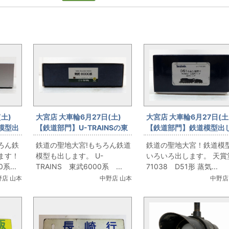
土)
大宮店 大車輪6月27日(土)
大宮店 大車輪6月27日(
模型出
【鉄道部門】U-TRAINSの東
【鉄道部門】鉄道模型出
武鉄道出します！
す！ 天賞堂 D51形 
ろん鉄
鉄道の聖地大宮!もちろん鉄道
鉄道の聖地大宮！鉄道模
線形
ます！
模型も出します。 U-
いろいろ出します。 天
...
TRAINS 東武6000系 ...
71038 D51形 蒸気...
野店 山本
中野店 山本
中野店