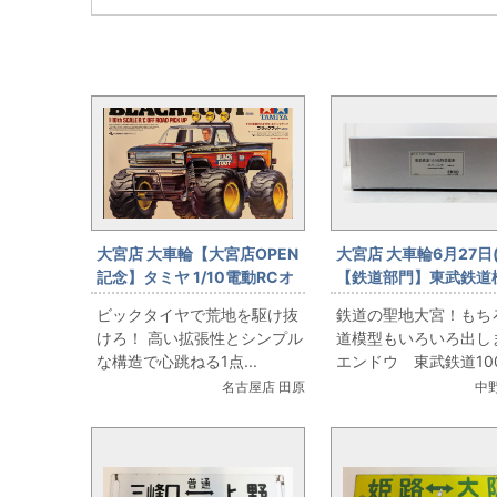
大宮OPENと同じカテゴリの記事
大宮店 大車輪【大宮店OPEN
大宮店 大車輪6月27日(
記念】タミヤ 1/10電動RCオ
【鉄道部門】東武鉄道
フロードピックアップ ブラッ
します！
ビックタイヤで荒地を駆け抜
鉄道の聖地大宮！もち
クフット(2016) 58633
けろ！ 高い拡張性とシンプル
道模型もいろいろ出し
な構造で心跳ねる1点...
エンドウ 東武鉄道100系
名古屋店 田原
中