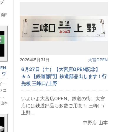
Cブ
 廣田
2026年5月31日
大宮OPEN
EN
6月27日（土）【大宮店OPEN記念】
！ワ
★☆【鉄道部門】鉄道部品出します！行
海道
先板 三峰口/上野
ダー
両セ
セコ
..
いよいよ大宮店OPEN、鉄道の街、大宮
 山本
店には鉄道部品も多数ご用意！ 三峰口/
上野...
中野店 山本