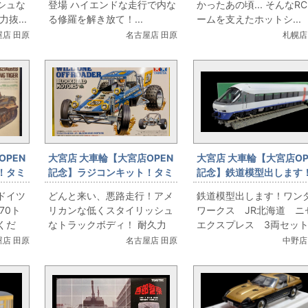
シュな
登場 ハイエンドな走行で内な
かったあの頃... そんなR
V2 RCDC PRE優勝モデル
抜...
る修羅を解き放て！...
ームを支えたホットシ...
店 田原
名古屋店 田原
札幌店
OPEN
大宮店 大車輪【大宮店OPEN
大宮店 大車輪【大宮店OP
！タミ
記念】ラジコンキット！タミ
記念】鉄道模型出します
ロールタ
ヤ 1/10電動RCレーシングバ
ンダーワークス JR北
ドイツ
どんと来い、悪路走行！アメ
鉄道模型出します！ワン
ングタイ
ギー ワイルドワンオフローダ
ニセコエクスプレス 3
70ト
リカンな低くスタイリッシュ
ワークス JR北海道 ニ
ー BLOCKHEAD MOTORS
ット
くだ
なトラックボディ！ 耐久力
エクスプレス 3両セット.
58695
抜...
店 田原
名古屋店 田原
中野店