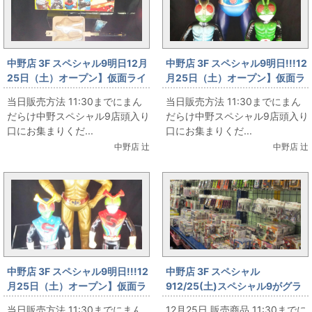
中野店 3F スペシャル9明日12月
中野店 3F スペシャル9明日!!!12
25日（土）オープン】仮面ライ
月25日（土）オープン】仮面ラ
ダー専門店スペシャル９ 怪人焼
イダー専門店スペシャル９ ポリ
当日販売方法 11:30までにまん
当日販売方法 11:30までにまん
～怪人をおいしくたべちゃおう
人形 仮面ライダー＆バンダイ 1
だらけ中野スペシャル9店頭入り
だらけ中野スペシャル9店頭入り
号 2号
口にお集まりくだ...
口にお集まりくだ...
中野店 辻
中野店 辻
中野店 3F スペシャル9明日!!!12
中野店 3F スペシャル
月25日（土）オープン】仮面ラ
912/25(土)スペシャル9がグラ
イダー専門店スペシャル９ オリ
ンドオープン‼ その55
当日販売方法 11:30までにまん
12月25日 販売商品 11:30までに