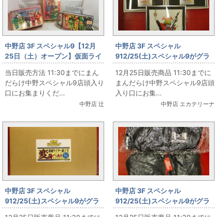
中野店 3F スペシャル9【12月
中野店 3F スペシャル
25日（土）オープン】仮面ライ
912/25(土)スペシャル9がグラ
ダー専門店スペシャル９ エンゼ
ンドオープン‼ その35
当日販売方法 11:30までにまん
12月25日販売商品 11:30までに
ル 仮面ライダー（黄色ケース）
だらけ中野スペシャル9店頭入り
まんだらけ中野スペシャル9店頭
（赤ケース）＆ポピー GOGOレ
口にお集まりくだ...
入り口にお集...
ッツゴー仮面ライダー
中野店 辻
中野店 エカテリーナ
中野店 3F スペシャル
中野店 3F スペシャル
912/25(土)スペシャル9がグラ
912/25(土)スペシャル9がグラ
ンドオープン‼ その34
ンドオープン‼ その33