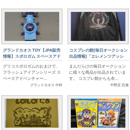
グランドカオス TOY【JPA販売
コスプレの館[毎日オークション
情報】スポロガム スペースアド
出品情報]「エレメンツアッシ
ベンチャー うちゅうせんかん
ュ/Fate/Grand Order-終局特異
グリコスポロガムのおまけで、
まんだらけの毎日オークション
点 冠位時間神殿ソロモン-
フラッシュアイアンシリーズ ス
に様々な商品が出品されていま
×OIOI/スカジャン/Lサイズ(日本
ペースアドベンチャー...
す。 コスプレ館からも衣...
サイズ)」を出品しています
グランドカオス 中村
中野店 百瀬