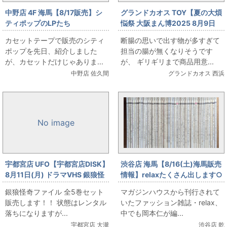
中野店 4F 海馬【8/17販売】シ
グランドカオス TOY【夏の大煩
ティポップのLPたち
悩祭 大阪まん博2025 8月9日
(土)】TOY店頭販売 トランスフ
カセットテープで販売のシティ
断腸の思いで出す物が多すぎて
ォーマー Ｇ1ダブルカセットボ
ポップを先日、紹介しました
担当の腸が無くなりそうです
ット
が、カセットだけじゃありま...
が、 ギリギリまで商品用意...
中野店 佐久間
グランドカオス 西浜
No image
宇都宮店 UFO【宇都宮店DISK】
渋谷店 海馬【8/16(土)海馬販売
8月11日(月) ドラマVHS 銀狼怪
情報】relaxたくさん出します○
奇ファイル 全5巻セット 販売し
銀狼怪奇ファイル 全5巻セット
マガジンハウスから刊行されて
ます！
販売します！！ 状態はレンタル
いたファッション雑誌・relax、
落ちになりますが...
中でも岡本仁が編...
宇都宮店 大瀧
渋谷店 乾