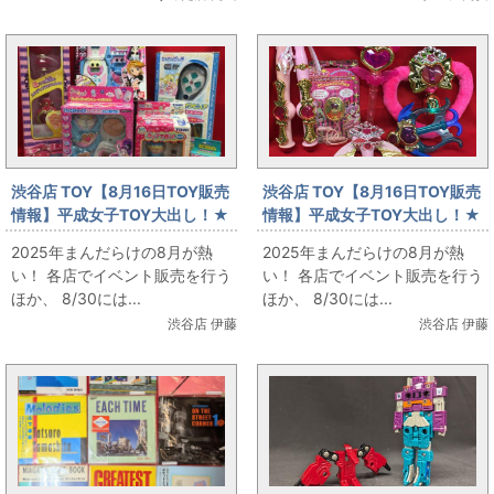
渋谷店 TOY【8月16日TOY販売
渋谷店 TOY【8月16日TOY販売
情報】平成女子TOY大出し！★
情報】平成女子TOY大出し！★
セイントテール・ミンキーモモ
東京ミュウミュウ★
2025年まんだらけの8月が熱
2025年まんだらけの8月が熱
など！★
い！ 各店でイベント販売を行う
い！ 各店でイベント販売を行う
ほか、 8/30には...
ほか、 8/30には...
渋谷店 伊藤
渋谷店 伊藤