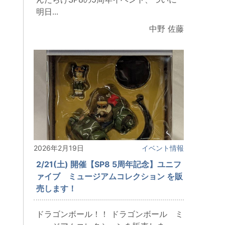
明日...
中野 佐藤
2026年2月19日
イベント情報
2/21(土) 開催【SP8 5周年記念】ユニフ
ァイブ ミュージアムコレクション を販
売します！
ドラゴンボール！！ ドラゴンボール ミ