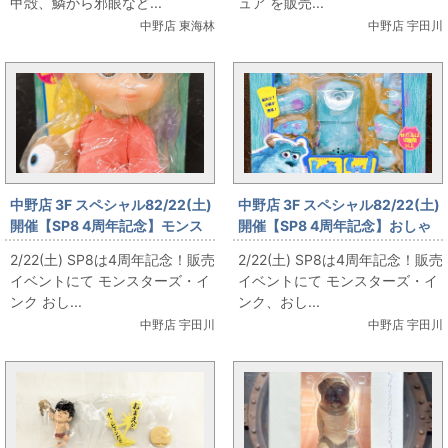
甲殻、鱗から邪眼など...
ュア を販売...
中野店 東海林
中野店 宇田川
中野店 3F スペシャル82/22(土)
中野店 3F スペシャル82/22(土)
開催【SP8 4周年記念】モンス
開催【SP8 4周年記念】おしゃ
ターズ・インク おしゃべりブー
べりモンスターキット サリー を
2/22(土) SP8は4周年記念！販売
2/22(土) SP8は4周年記念！販売
ドール を販売します！
販売します！
イベントにて モンスターズ・イ
イベントにて モンスターズ・イ
ンク おし...
ンク、おし...
中野店 宇田川
中野店 宇田川