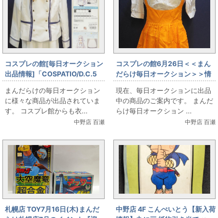
コスプレの館[毎日オークション
コスプレの館6月26日＜＜まん
出品情報]「COSPATIO/D.C.5
だらけ毎日オークション＞＞情
～ダ・カーポ5～/香々見学園付
報です
まんだらけの毎日オークション
現在、毎日オークションに出品
属女子制服/ジャケットセット
に様々な商品が出品されていま
中の商品のご案内です。 まんだ
+スカート/女性用XXLサイズ(日
す。 コスプレ館からも衣...
らけ毎日オークション ...
本サイズ)/コスプレ衣装」を出
中野店 百瀬
中野店 百瀬
品しています
札幌店 TOY7月16日(木)まんだ
中野店 4F こんぺいとう【新入荷