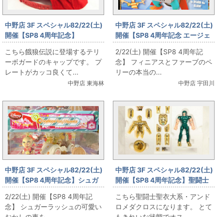
中野店 3F スペシャル82/22(土)
中野店 3F スペシャル82/22(土)
開催【SP8 4周年記念】
開催【SP8 4周年記念 エージェ
FATALFURY 餓狼伝説 キャップ
ントPのアラームクロック を販
こちら餓狼伝説に登場するテリ
2/22(土) 開催【SP8 4周年記
を販売します！
売します！
ーボガードのキャップです。 プ
念】 フィニアスとファーブのペ
レートがカッコ良くて...
リーの本当の...
中野店 東海林
中野店 宇田川
中野店 3F スペシャル82/22(土)
中野店 3F スペシャル82/22(土)
開催【SP8 4周年記念】シュガ
開催【SP8 4周年記念】聖闘士
ーラッシュのおもちゃ を販売し
聖衣大系・アンドロメダクロス
2/22(土) 開催【SP8 4周年記
こちら聖闘士聖衣大系・アンド
ます！
を販売します！
念】 シュガーラッシュの可愛い
ロメダクロスになります。 とて
おかしの車を...
もきれいな状態でオス...