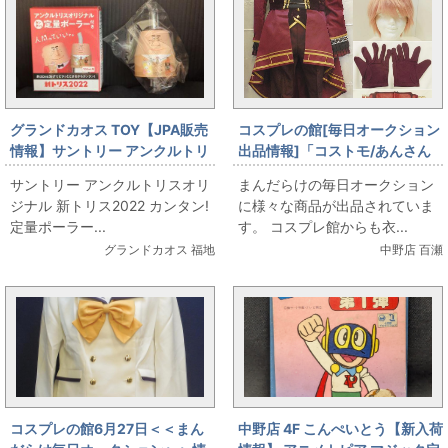
グランドカオス TOY【JPA販売
コスプレの館[毎日オークション
情報】サントリー アンクルトリ
出品情報]「コストモ/あんさん
スオリジナル 新トリス2022 カ
ぶるスターズ!/Valkyrie 新ユニ
サントリー アンクルトリスオリ
まんだらけの毎日オークション
ンタン!定量ポーラー(イエロー)
ット衣装/斎宮宗/ウィッグ付き/
ジナル 新トリス2022 カンタン!
に様々な商品が出品されていま
女性用Mサイズ(日本サイズ)/コ
定量ポーラー...
す。 コスプレ館からも衣...
スプレ衣装」を出品しています
グランドカオス 福地
中野店 百瀬
コスプレの館6月27日＜＜まん
中野店 4F こんぺいとう【新入荷