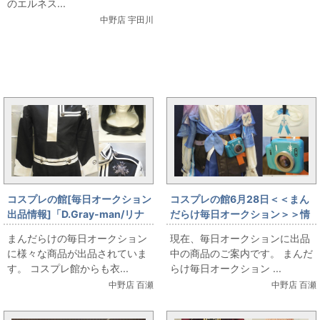
のエルネス...
中野店 宇田川
まんだらけ新着トピックス
コスプレの館[毎日オークション
コスプレの館6月28日＜＜まん
出品情報]「D.Gray-man/リナ
だらけ毎日オークション＞＞情
リー・リー/初期教団服/ウィッ
報です
まんだらけの毎日オークション
現在、毎日オークションに出品
グ付き/女性用Mサイズ程度(日
に様々な商品が出品されていま
中の商品のご案内です。 まんだ
本サイズ)/コスプレ衣装」を出
す。 コスプレ館からも衣...
らけ毎日オークション ...
品しています
中野店 百瀬
中野店 百瀬