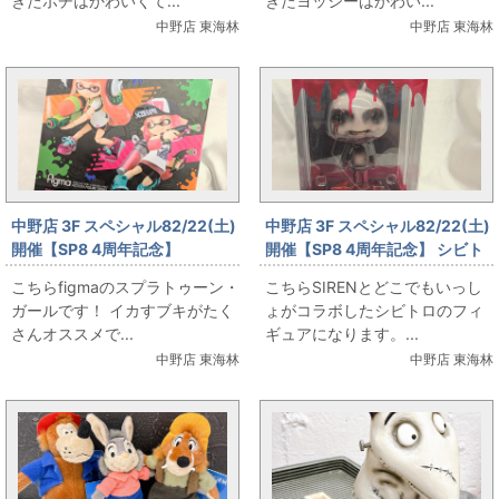
きたポチはかわいくて...
きたヨッシーはかわい...
中野店 東海林
中野店 東海林
中野店 3F スペシャル82/22(土)
中野店 3F スペシャル82/22(土)
開催【SP8 4周年記念】
開催【SP8 4周年記念】 シビト
figma・スプラトゥーン・ガー
ロ を販売します！
こちらfigmaのスプラトゥーン・
こちらSIRENとどこでもいっし
ルDXエディション を販売しま
ガールです！ イカすブキがたく
ょがコラボしたシビトロのフィ
す！
さんオススメで...
ギュアになります。...
中野店 東海林
中野店 東海林