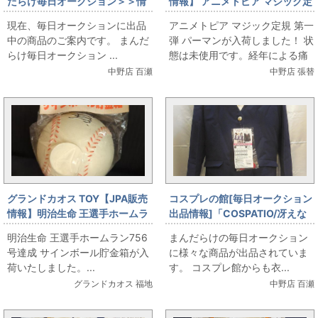
だらけ毎日オークション＞＞情
情報】 アニメトピア マジック定
報です
規 第一弾 パーマンが入荷しまし
現在、毎日オークションに出品
アニメトピア マジック定規 第一
た！（6/28販売情報）
中の商品のご案内です。 まんだ
弾 パーマンが入荷しました！ 状
らけ毎日オークション ...
態は未使用です。経年による痛
みや破れ、汚れ、染みがありま
中野店 百瀬
中野店 張替
すが、33袋揃って...
グランドカオス TOY【JPA販売
コスプレの館[毎日オークション
情報】明治生命 王選手ホームラ
出品情報]「COSPATIO/冴えな
ン756号達成 サインボール貯金
い彼女の育てかた/豊ヶ崎学園女
明治生命 王選手ホームラン756
まんだらけの毎日オークション
箱
子制服(リニューアル後)/冬服ジ
号達成 サインボール貯金箱が入
に様々な商品が出品されていま
ャケットセット/女性用XXLサイ
荷いたしました。...
す。 コスプレ館からも衣...
ズ(日本サイズ)/コスプレ衣装」
グランドカオス 福地
中野店 百瀬
を出品しています