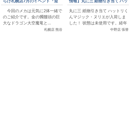
らけ札幌店7月のイベント『迎
情報】丸に三 紙物引き当て ハッ
撃』超合金・大空魔竜とネッサ
トリくんマジック・ヌリエ が入
今回のメカは元気に2体一緒で
丸に三 紙物引き当て ハットリく
ーを販売します。
荷しました！（6/27販売情報）
のご紹介です。金の髑髏頭の巨
んマジック・ヌリエが入荷しま
大なドラゴン大空魔竜と...
した！ 状態は未使用です。経年
による痛みや汚れ、染みがあり
札幌店 熊谷
中野店 張替
ますが、32袋揃って...
関連コンテンツ