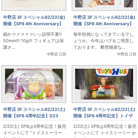
中野店 3F スペシャル82/22(金)
中野店 3F スペシャル82/22(金)
開催【SP8 4th Anniversary】
開催【SP8 4th Anniversary】
ユニオンクリエイティブ グラッ
YUJIN 朝隈俊男コレクション 犬
細かァァァァァいッ説明不要!!
毎年恒例になってきているでし
プラー刃牙 地上最強!ディフォル
の留守番他
50mm!!! 10g!!! フィギュアは保
ょうか。今年はパグをご用意し
メフィギュア 各種
護さ...
ております。 断然猫派な...
中野店 江田
中野店 江田
中野店 3F スペシャル82/22(土)
中野店 3F スペシャル82/22(土)
開催【SP8 4周年記念】D23
開催【SP8 4周年記念】トイザ
EXPO限定 ニセものバズ を販売
らス限定! トイストーリー ジン
2/22(土) SP8は4周年記念！販売
2/22(土) SP8は4周年記念！販売
します！
グル・ジョー を販売します！
イベントにて "トイストーリー
イベントにて トイストーリー か