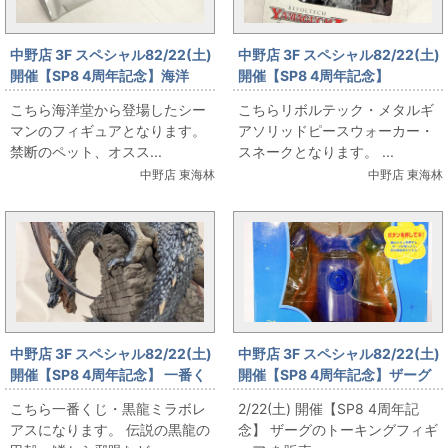
中野店 3F スペシャル82/22(土)
中野店 3F スペシャル82/22(土)
開催【SP8 4周年記念】海洋
開催【SP8 4周年記念】
堂・シーマンを販売します！
REVOLTECH・MGSPW・
こちら海洋堂から登場したシー
こちらリボルテック・メタルギ
SNAKE を販売します！
マンのフィギュアとなります。
アソリッドピースウォーカー・
禁断のペット、オスス...
スネークとなります。 ...
中野店 東海林
中野店 東海林
中野店 3F スペシャル82/22(土)
中野店 3F スペシャル82/22(土)
開催【SP8 4周年記念】 一番く
開催【SP8 4周年記念】ザーグ
じ・黒龍ミラボレアスフィギュ
のトーキングフィギュア を販売
こちら一番くじ・黒龍ミラボレ
2/22(土) 開催【SP8 4周年記
アを販売します！
します！
アスになります。 伝説の黒龍の
念】 ザーグのトーキングフィギ