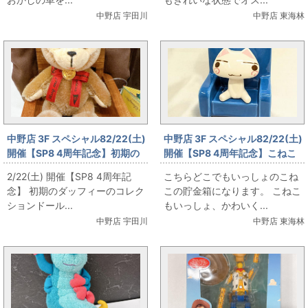
中野店 宇田川
中野店 東海林
中野店 3F スペシャル82/22(土)
中野店 3F スペシャル82/22(土)
開催【SP8 4周年記念】初期の
開催【SP8 4周年記念】こねこ
ダッフィーのコレクションドー
のちょきんばこ を販売します！
2/22(土) 開催【SP8 4周年記
こちらどこでもいっしょのこね
ル を販売します！
念】 初期のダッフィーのコレク
この貯金箱になります。 こねこ
ションドール...
もいっしょ、かわいく...
中野店 宇田川
中野店 東海林