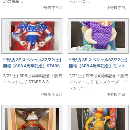
3"の短編...
らシドに...
中野店 宇田川
中野店 宇田川
中野店 3F スペシャル82/22(土)
中野店 3F スペシャル82/22(土)
開催【SP8 4周年記念】STARS
開催【SP8 4周年記念】モンス
& STRIPES BUZZ LIGHTYEAR
ターズ・インク ブー ベーシック
2/22(土) SP8は4周年記念！販売
2/22(土) SP8は4周年記念！販売
を販売します！
ぬいぐるみ を販売します！
イベントにて STARS & S...
イベントにて モンスターズ・イ
ンク ブー...
中野店 宇田川
中野店 宇田川