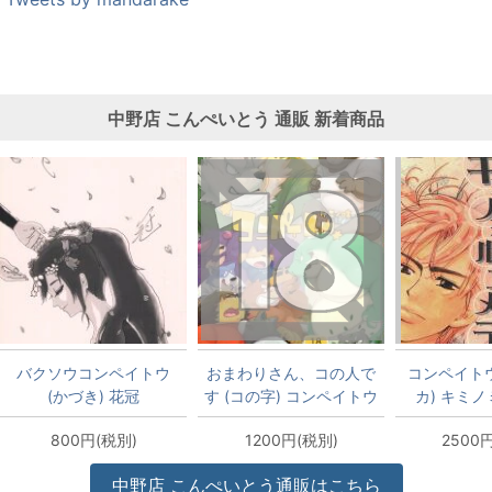
中野店 こんぺいとう 通販 新着商品
バクソウコンペイトウ
おまわりさん、コの人で
コンペイトウ
(かづき) 花冠
す (コの字) コンペイトウ
カ) キミ
ケモノ味
*
800円(税別)
1200円(税別)
2500
中野店 こんぺいとう通販はこちら