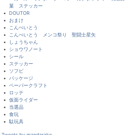
菓 ステッカー
DOUTOR
おまけ
こんぺいとう
こんぺいとう メンコ祭り 聖闘士星矢
しょうちゃん
ショウワノート
シール
ステッカー
ソフビ
パッケージ
ペーパークラフト
ロッテ
仮面ライダー
当選品
食玩
駄玩具
Tweets by mandarake