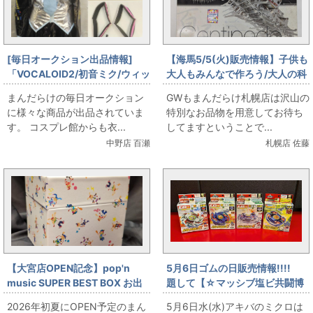
[毎日オークション出品情報]
【海馬5/5(火)販売情報】子供も
「VOCALOID2/初音ミク/ウィッ
大人もみんなで作ろう/大人の科
グ付き/女性用mサイズ程度(日
学 メカモセンチピード
まんだらけの毎日オークション
GWもまんだらけ札幌店は沢山の
本サイズ)/コスプレ衣装」を出
に様々な商品が出品されていま
特別なお品物を用意してお待ち
品しています
す。 コスプレ館からも衣...
してますということで...
中野店 百瀬
札幌店 佐藤
【大宮店OPEN記念】pop'n
5月6日ゴムの日販売情報!!!!
music SUPER BEST BOX お出
題して【☆マッシブ塩ビ共闘博
しします!!
覧会☆】開催!～販売情報その３
2026年初夏にOPEN予定のまん
5月6日水(水)アキバのミクロは
～