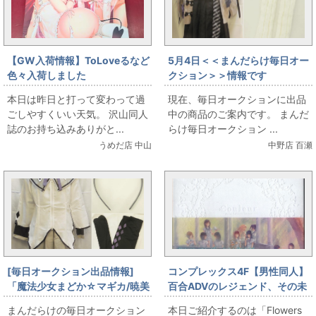
【GW入荷情報】ToLoveるなど
5月4日＜＜まんだらけ毎日オー
色々入荷しました
クション＞＞情報です
本日は昨日と打って変わって過
現在、毎日オークションに出品
ごしやすくいい天気。 沢山同人
中の商品のご案内です。 まんだ
誌のお持ち込みありがと...
らけ毎日オークション ...
うめだ店 中山
中野店 百瀬
[毎日オークション出品情報]
コンプレックス4F【男性同人】
「魔法少女まどか☆マギカ/暁美
百合ADVのレジェンド、その未
ほむら/女性用XLサイズ程度(日
開封アートワークス！
まんだらけの毎日オークション
本日ご紹介するのは「Flowers
本サイズ)/コスプレ衣装」を出