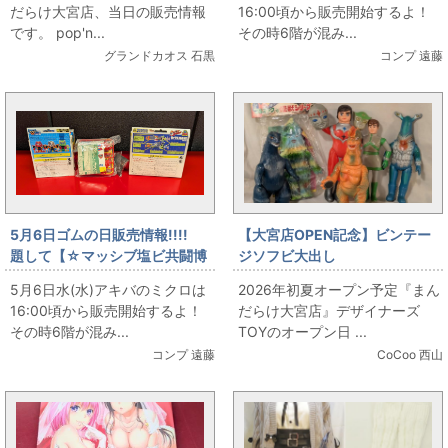
だらけ大宮店、当日の販売情報
16:00頃から販売開始するよ！
です。 pop'n...
その時6階が混み...
グランドカオス 石黒
コンプ 遠藤
5月6日ゴムの日販売情報!!!!
【大宮店OPEN記念】ビンテー
題して【☆マッシブ塩ビ共闘博
ジソフビ大出し
覧会☆】開催!～販売情報その2
5月6日水(水)アキバのミクロは
2026年初夏オープン予定『まん
～
16:00頃から販売開始するよ！
だらけ大宮店』デザイナーズ
その時6階が混み...
TOYのオープン日 ...
コンプ 遠藤
CoCoo 西山