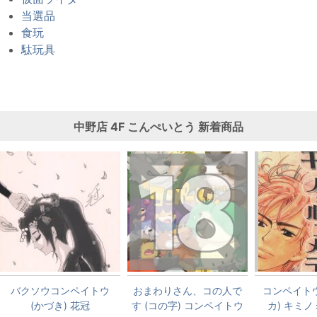
当選品
食玩
駄玩具
中野店
4F こんぺいとう
新着商品
バクソウコンペイトウ
おまわりさん、コの人で
コンペイトウ
(かづき) 花冠
す (コの字) コンペイトウ
カ) キミ