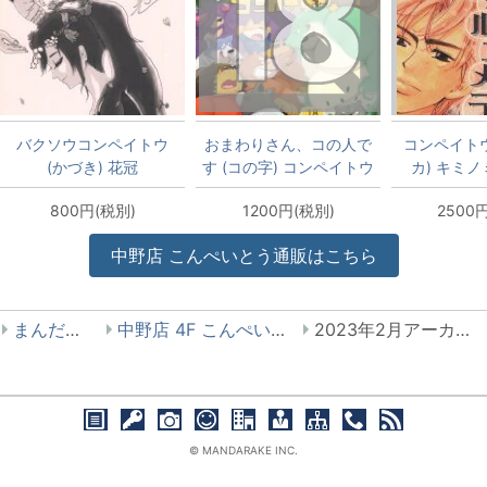
バクソウコンペイトウ
おまわりさん、コの人で
コンペイトウ
(かづき) 花冠
す (コの字) コンペイトウ
カ) キミ
ケモノ味
*
800円(税別)
1200円(税別)
2500
中野店 こんぺいとう通販はこちら
まんだらけ
中野店 4F こんぺいとう
2023年2月アーカイブ
© MANDARAKE INC.