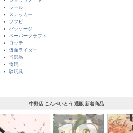
シール
ステッカー
ソフビ
パッケージ
ペーパークラフト
ロッテ
仮面ライダー
当選品
食玩
駄玩具
中野店 こんぺいとう 通販 新着商品