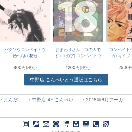
バクソウコンペイトウ
おまわりさん、コの人で
コンペイトウ
(かづき) 花冠
す (コの字) コンペイトウ
カ) キミ
ケモノ味
*
800円(税別)
1200円(税別)
2500
中野店 こんぺいとう通販はこちら
まんだらけ
中野店 4F こんぺいとう
2018年6月アーカイブ