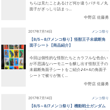
ちらは見たことあるけど何か違うパチモノ丸
面子がぎっしり詰まっ...
中野店 佐藤勇
2017年7月14日
メンコ祭り
【8/5～8/7メンコ祭り】怪獣王子未裁断角
面子シート【商品紹介】
今回は個性的な怪獣たちとカラフルな色合い
が不思議なハーモニーを醸し出す怪獣王子の
未裁断角面子シートをご紹介♪4×4の角面子
シートで被りが無く...
中野店 佐藤勇
2017年7月14日
メンコ祭り
【8/5～8/7メンコ祭り】機動戦士ガンダム