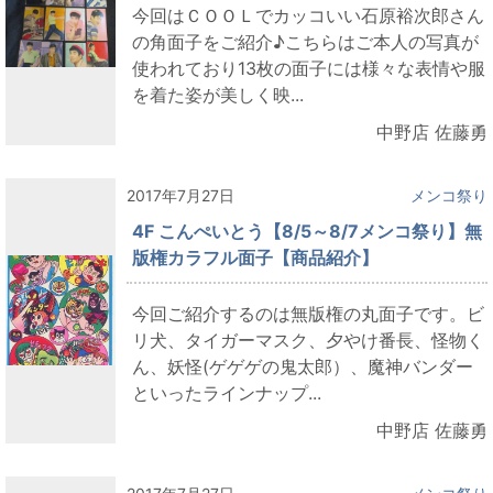
今回はＣＯＯＬでカッコいい石原裕次郎さん
の角面子をご紹介♪こちらはご本人の写真が
使われており13枚の面子には様々な表情や服
を着た姿が美しく映...
中野店 佐藤勇
2017年7月27日
メンコ祭り
4F こんぺいとう【8/5～8/7メンコ祭り】無
版権カラフル面子【商品紹介】
今回ご紹介するのは無版権の丸面子です。ビ
リ犬、タイガーマスク、夕やけ番長、怪物く
ん、妖怪(ゲゲゲの鬼太郎）、魔神バンダー
といったラインナップ...
中野店 佐藤勇