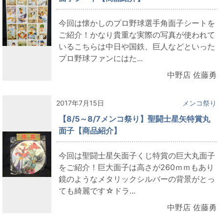
今回は懐かしのプロ野球選手角面子シートを
ご紹介！かなり貴重な実際の写真が使われて
いるこちらは中日や国鉄、巨人などといった
プロ野球ファンにはた...
中野店 佐藤勇
2017年7月15日
メンコ祭り
【8/5～8/7メンコ祭り】聖闘士星矢特賞丸
面子【商品紹介】
今回は聖闘士星矢面子くじ特賞の巨大丸面子
をご紹介！巨大面子は高さが260ｍｍもあり
鏡のようなメタリックシルバーの背景がとっ
ても綺麗です☆ドラ...
中野店 佐藤勇