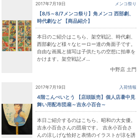
2017年7月19日
メンコ祭り
【8/5～8/7メンコ祭り】角メンコ 西部劇、
時代劇など 【商品紹介】
本日のご紹介はこちら、架空戦記、時代劇、
西部劇など様々なヒーロー達の角面子です。
自由な画風と描写は子供たちの空想に拍車を
かけます。架空戦記メ...
中野店 土門
2017年7月19日
入荷情報
4階こんぺいとう 【店頭販売】個人店暑中見
舞い用配布団扇～吉永小百合～
本日ご紹介するのはこちら、昭和の大女優。
吉永小百合さんの団扇です。 吉永小百合さ
んの涼しげな恰好と表情のイラストが涼を誘