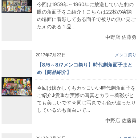
今回は1959年～1960年に放送していた豹の
眼の角面子をご紹介！こちらは22枚の実際
の場面に着彩してある面子で被りの無い見ご
たえのある１品...
中野店 佐藤勇
2017年7月23日
メンコ祭り
【8/5～8/7メンコ祭り】時代劇角面子まと
め【商品紹介】
今回は懐かしくもカッコいい時代劇角面子を
ご紹介♪貴重な実際の写真とカラー着彩がと
ても美しいです☆同じ写真でも色が違ったり
しているのも面白いで...
中野店 佐藤勇