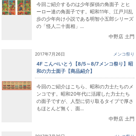
今回ご紹介するのは少年探偵の角面子 とヒ
ーロー達の角面子です。昭和11年、江戸川乱
歩の少年向け小説である明智小五郎シリーズ
の「怪人二十面相」...
中野店 土門
2017年7月26日
メンコ祭り
4F こんぺいとう【8/5～8/7メンコ祭り】昭
和の力士面子【商品紹介】
今回のご紹介はこちら、昭和の力士たちのメ
ンコです。昭和20年代に活躍した力士たち
の面子ですが、人型に切り取るタイプで厚さ
もほとんど無く、面...
中野店 土門