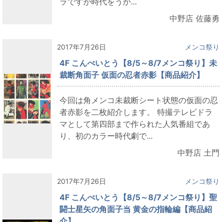
ラですが時代をうか...
中野店 佐藤勇
2017年7月26日
メンコ祭り
4F こんぺいとう【8/5～8/7メンコ祭り】未
裁断角面子 仮面の忍者赤影【商品紹介】
今回は角メンコ未裁断シート状態の仮面の忍
者赤影を二枚紹介します。 特撮テレビドラ
マとして第四部まで作られた人気番組であ
り、初のカラー時代劇で...
中野店 土門
2017年7月26日
メンコ祭り
4F こんぺいとう【8/5～8/7メンコ祭り】聖
闘士星矢の角面子当 黄金の指輪編【商品紹
介】