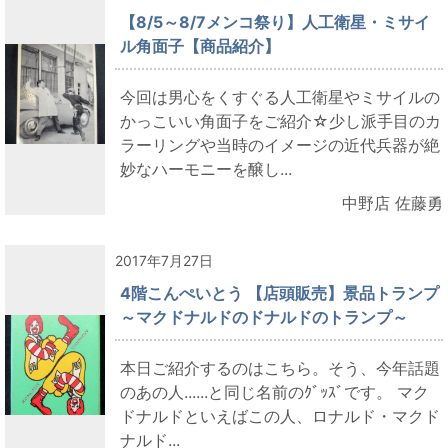
【8/5～8/7メンコ祭り】人工衛星・ミサイ
ル角面子【商品紹介】
今回は男心をくすぐる人工衛星やミサイルの
かっこいい角面子をご紹介☆少し派手目のカ
ラーリングや当時のイメージの近代兵器が絶
妙なハーモニーを醸し...
中野店 佐藤勇
2017年7月27日
4階こんぺいとう 【店頭販売】景品トランプ
～マクドナルドのドナルドのトランプ～
本日ご紹介するのはこちら。そう、今年話題
のあの人......と同じ名前のｸﾞｯｽﾞです。 マク
ドナルドといえばこの人、ロナルド・マクド
ナルド...