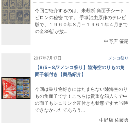
今回ご紹介するのは、未裁断 角面子シート
ピロンの秘密 です。 手塚治虫原作のテレビ
版で、１９６０年８月～１９６１年４月まで
の全39話が放...
中野店 笹尾
2017年7月17日
メンコ祭り
【8/5～8/7メンコ祭り】陸海空のりもの角
面子箱付き【商品紹介】
今回は乗り物好きにはたまらない陸海空のり
もの角面子です！こちらは貴重な箱入りで中
の面子もシュリンク帯付きも状態です☆当時
できなかったであろう...
中野店 佐藤勇