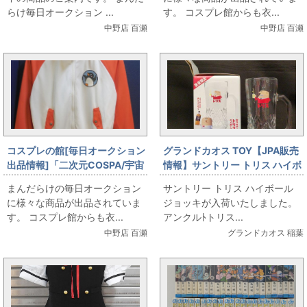
用Mサイズ(日本サイズ)/コスプ
らけ毎日オークション ...
す。 コスプレ館からも衣...
レ衣装」を出品しています
中野店 百瀬
中野店 百瀬
コスプレの館[毎日オークション
グランドカオス TOY【JPA販売
出品情報]「二次元COSPA/宇宙
情報】サントリー トリス ハイボ
よりも遠い場所/南極チャレンジ
ール ジョッキ
まんだらけの毎日オークション
サントリー トリス ハイボール
ジャージ(ロゴ有り)/Lサイズ(日
に様々な商品が出品されていま
ジョッキが入荷いたしました。
本サイズ)」を出品しています
す。 コスプレ館からも衣...
アンクルﾄトリス...
中野店 百瀬
グランドカオス 稲葉