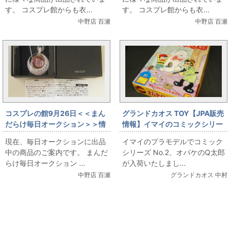
スプレ衣装」を出品しています
イズ)/コスプレ衣装/期間限定受
す。 コスプレ館からも衣...
す。 コスプレ館からも衣...
注販売品」を出品しています
中野店 百瀬
中野店 百瀬
コスプレの館9月26日＜＜まん
グランドカオス TOY【JPA販売
だらけ毎日オークション＞＞情
情報】イマイのコミックシリー
報です
ズ No.2 オバケのQ太郎
現在、毎日オークションに出品
イマイのプラモデルでコミック
中の商品のご案内です。 まんだ
シリーズ No.2、オバケのQ太郎
らけ毎日オークション ...
が入荷いたしまし...
中野店 百瀬
グランドカオス 中村
関連コンテンツ