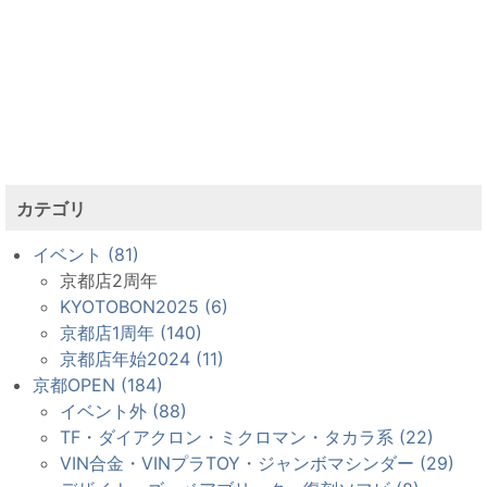
カテゴリ
イベント (81)
京都店2周年
KYOTOBON2025 (6)
京都店1周年 (140)
京都店年始2024 (11)
京都OPEN (184)
イベント外 (88)
TF・ダイアクロン・ミクロマン・タカラ系 (22)
VIN合金・VINプラTOY・ジャンボマシンダー (29)