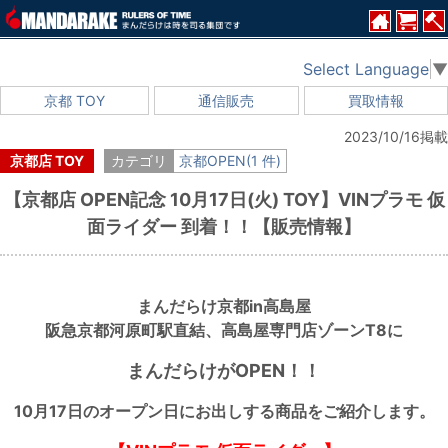
Select Language
▼
京都 TOY
通信販売
買取情報
2023/10/16掲載
京都店 TOY
カテゴリ
京都OPEN(1 件)
【京都店 OPEN記念 10月17日(火) TOY】VINプラモ 仮
面ライダー 到着！！【販売情報】
まんだらけ京都in高島屋
阪急京都河原町駅直結、高島屋専門店ゾーンT8に
まんだらけがOPEN！！
10月17日のオープン日にお出しする商品をご紹介します。