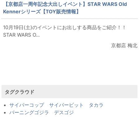
【京都店一周年記念大出しイベント】STAR WARS Old
Kennerシリーズ【TOY販売情報】
10月19日(土)のイベントにお出しする商品をご紹介！！
STAR WARS O...
京都店 梅北
タグクラウド
サイバーコップ サイバービット タカラ
バーニングゴジラ デスゴジ