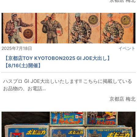
京都店 梅北
2025年7月18日
イベント
【京都店TOY KYOTOBON2025 GI JOE大出し】
【8/16(土)開催】
ハスブロ GI JOE大出しいたします!! こちらに掲載している
お品物の、お電話...
京都店 梅北