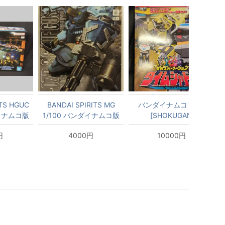
ITS HGUC
BANDAI SPIRITS MG
バンダイナムコ SMP
ダイナムコ版
1/100 バンダイナムコ版
[SHOKUGAN
II/8+表
グフカスタム/15+表記
MODELING PROJECT]
円
4000円
10000円
6
未来戦隊タイムレンジャ
ー デルタフォーメーショ
ン タイムシャドウ