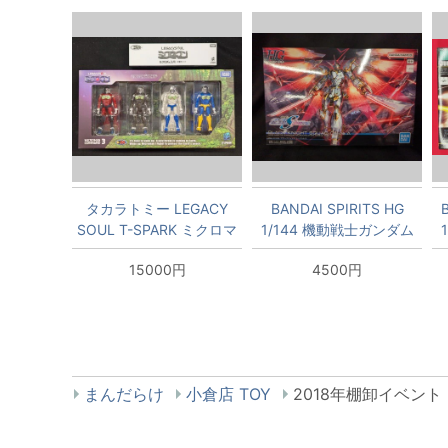
タカラトミー LEGACY
BANDAI SPIRITS HG
SOUL T-SPARK ミクロマ
1/144 機動戦士ガンダム
ンコマンド3号 4体セッ
SEED FREEDOM ブラッ
15000円
4500円
ト ミクロチェンバー4個
クナイトスコードカルラ
セット付
257
まんだらけ
小倉店 TOY
2018年棚卸イベント