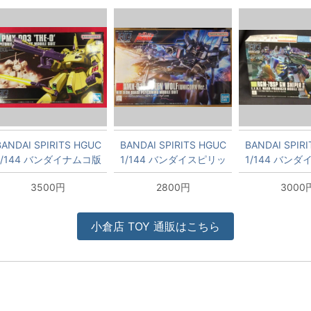
BANDAI SPIRITS HGUC
BANDAI SPIRITS HGUC
BANDAI SPIR
1/144 バンダイナムコ版
1/144 バンダイスピリッ
1/144 バン
ジ・オ/8+表記 036
ツ版 ドーベン・ウルフ
ジム・スナイパー
3500円
2800円
3000
(ユニコーンVer.)+8表記
記 14
160
小倉店
TOY
通販はこちら