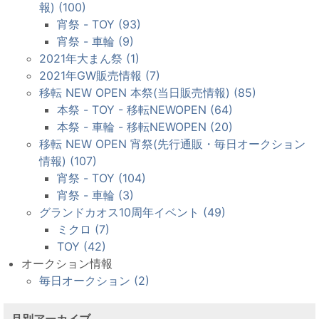
報) (100)
宵祭 - TOY (93)
宵祭 - 車輪 (9)
2021年大まん祭 (1)
2021年GW販売情報 (7)
移転 NEW OPEN 本祭(当日販売情報) (85)
本祭 - TOY - 移転NEWOPEN (64)
本祭 - 車輪 - 移転NEWOPEN (20)
移転 NEW OPEN 宵祭(先行通販・毎日オークション
情報) (107)
宵祭 - TOY (104)
宵祭 - 車輪 (3)
グランドカオス10周年イベント (49)
ミクロ (7)
TOY (42)
オークション情報
毎日オークション (2)
月別アーカイブ