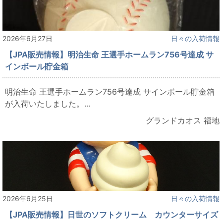
2026年6月27日
日々の入荷情報
【JPA販売情報】明治生命 王選手ホームラン756号達成 サ
インボール貯金箱
明治生命 王選手ホームラン756号達成 サインボール貯金箱
が入荷いたしました。...
グランドカオス 福地
2026年6月25日
日々の入荷情報
【JPA販売情報】日世のソフトクリーム カウンターサイズ