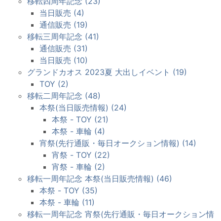
移転四周年記念 (23)
当日販売 (4)
通信販売 (19)
移転三周年記念 (41)
通信販売 (31)
当日販売 (10)
グランドカオス 2023夏 大出しイベント (19)
TOY (2)
移転二周年記念 (48)
本祭(当日販売情報) (24)
本祭 - TOY (21)
本祭 - 車輪 (4)
宵祭(先行通販・毎日オークション情報) (14)
宵祭 - TOY (22)
宵祭 - 車輪 (2)
移転一周年記念 本祭(当日販売情報) (46)
本祭 - TOY (35)
本祭 - 車輪 (11)
移転一周年記念 宵祭(先行通販・毎日オークション情