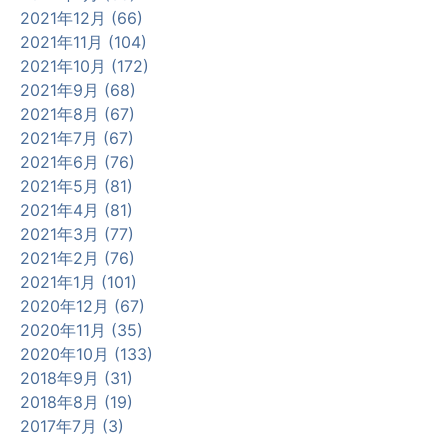
2021年12月 (66)
2021年11月 (104)
2021年10月 (172)
2021年9月 (68)
2021年8月 (67)
2021年7月 (67)
2021年6月 (76)
2021年5月 (81)
2021年4月 (81)
2021年3月 (77)
2021年2月 (76)
2021年1月 (101)
2020年12月 (67)
2020年11月 (35)
2020年10月 (133)
2018年9月 (31)
2018年8月 (19)
2017年7月 (3)