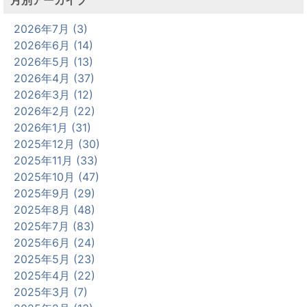
2026年7月 (3)
2026年6月 (14)
2026年5月 (13)
2026年4月 (37)
2026年3月 (12)
2026年2月 (22)
2026年1月 (31)
2025年12月 (30)
2025年11月 (33)
2025年10月 (47)
2025年9月 (29)
2025年8月 (48)
2025年7月 (83)
2025年6月 (24)
2025年5月 (23)
2025年4月 (22)
2025年3月 (7)