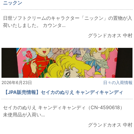
ニックン
日世ソフトクリームのキャラクター「ニックン」の置物が入
荷いたしました。 カウンタ...
グランドカオス 中村
2026年6月23日
日々の入荷情報
【JPA販売情報】セイカのぬりえ キャンディキャンディ
セイカのぬりえ キャンディキャンディ（CN-4590618）
未使用品が入荷い...
グランドカオス 中村