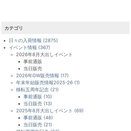
カテゴリ
日々の入荷情報 (2875)
イベント情報 (367)
2026年8月大出しイベント
事前通販
当日販売
2026年GW販売情報 (17)
年末年始販売情報2025-26 (1)
移転五周年記念 (21)
事前通販 (10)
当日販売 (13)
2025年8月大出しイベント (69)
事前通販 (48)
当日販売 (21)