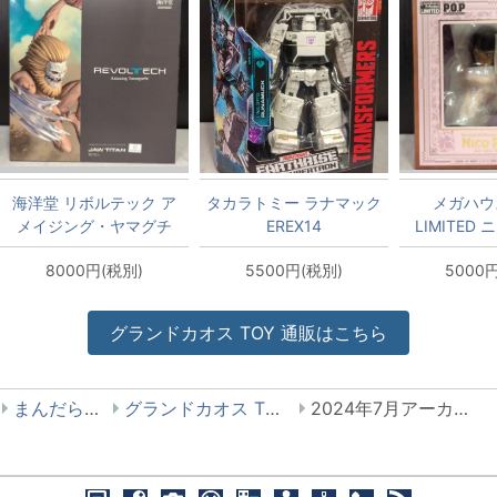
海洋堂 リボルテック ア
タカラトミー ラナマック
メガハウス
メイジング・ヤマグチ
EREX14
LIMITED
JAWTITAN 顎の巨人
Ver.デレシ
8000円(税別)
5500円(税別)
5000
グランドカオス
TOY
通販はこちら
まんだらけ
グランドカオス TOY
2024年7月アーカイブ