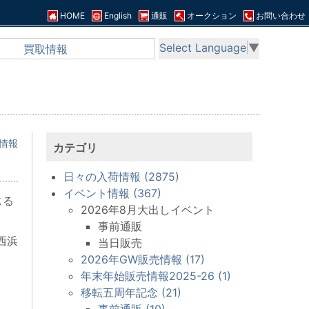
HOME
English
通販
オークション
お問い合わせ
Select Language
▼
買取情報
情報
カテゴリ
日々の入荷情報 (2875)
イベント情報 (367)
じる
2026年8月大出しイベント
事前通販
西浜
当日販売
2026年GW販売情報 (17)
年末年始販売情報2025-26 (1)
移転五周年記念 (21)
事前通販 (10)