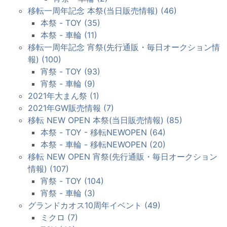
移転一周年記念 本祭(当日販売情報) (46)
本祭 - TOY (35)
本祭 - 車輪 (11)
移転一周年記念 宵祭(先行通販・毎日オークション情
報) (100)
宵祭 - TOY (93)
宵祭 - 車輪 (9)
2021年大まん祭 (1)
2021年GW販売情報 (7)
移転 NEW OPEN 本祭(当日販売情報) (85)
本祭 - TOY - 移転NEWOPEN (64)
本祭 - 車輪 - 移転NEWOPEN (20)
移転 NEW OPEN 宵祭(先行通販・毎日オークション
情報) (107)
宵祭 - TOY (104)
宵祭 - 車輪 (3)
グランドカオス10周年イベント (49)
ミクロ (7)