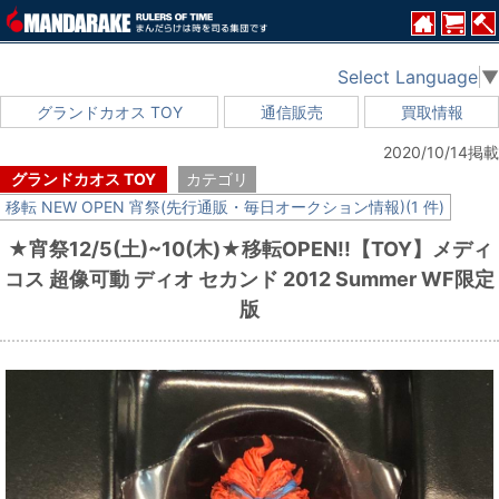
Select Language
▼
グランドカオス TOY
通信販売
買取情報
2020/10/14掲載
グランドカオス TOY
カテゴリ
移転 NEW OPEN 宵祭(先行通販・毎日オークション情報)(1 件)
★宵祭12/5(土)~10(木)★移転OPEN!!【TOY】メディ
コス 超像可動 ディオ セカンド 2012 Summer WF限定
版