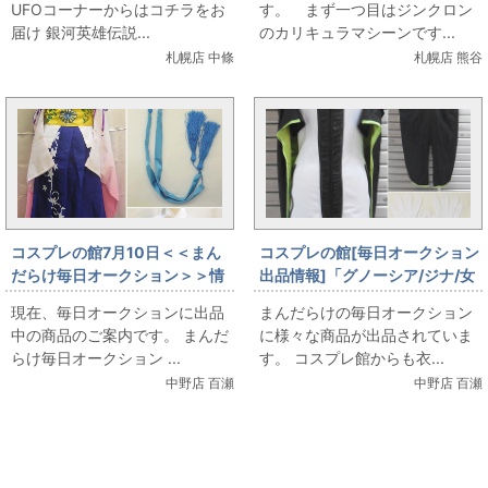
UFOコーナーからはコチラをお
す。 まず一つ目はジンクロン
売します。
届け 銀河英雄伝説...
のカリキュラマシーンです...
札幌店 中條
札幌店 熊谷
コスプレの館7月10日＜＜まん
コスプレの館[毎日オークション
だらけ毎日オークション＞＞情
出品情報]「グノーシア/ジナ/女
報です
性用Sサイズ程度(日本サイズ)/
現在、毎日オークションに出品
まんだらけの毎日オークション
コスプレ衣装」を出品していま
中の商品のご案内です。 まんだ
に様々な商品が出品されていま
す
らけ毎日オークション ...
す。 コスプレ館からも衣...
中野店 百瀬
中野店 百瀬
関連コンテンツ