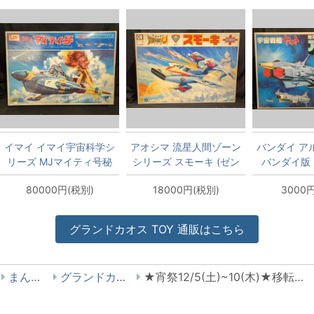
イマイ イマイ宇宙科学シ
アオシマ 流星人間ゾーン
バンダイ ア
リーズ MJマイティ号秘
シリーズ スモーキ (ゼン
バンダイ版
密ミニモデル4台入り初
マイ動力) 3
ダ/古代進・
80000円(税別)
18000円(税別)
3000
版定価600円版
豪華ディス
グランドカオス
TOY
通販はこちら
まんだらけ
グランドカオス TOY
★宵祭12/5(土)~10(木)★移転OPEN!!【TOY】メディコス 超像可動 ディオ セカンド 2012 Summer WF限定版