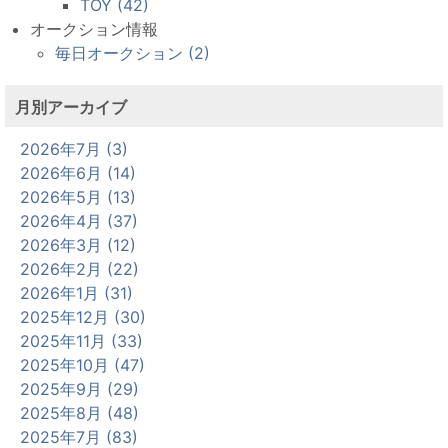
TOY (42)
オークション情報
毎日オークション (2)
月別アーカイブ
2026年7月 (3)
2026年6月 (14)
2026年5月 (13)
2026年4月 (37)
2026年3月 (12)
2026年2月 (22)
2026年1月 (31)
2025年12月 (30)
2025年11月 (33)
2025年10月 (47)
2025年9月 (29)
2025年8月 (48)
2025年7月 (83)