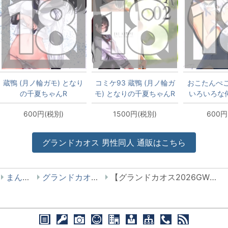
蔵鴨 (月ノ輪ガモ) となり
コミケ93 蔵鴨 (月ノ輪ガ
おこたんぺこ
の千夏ちゃんR
モ) となりの千夏ちゃんR
いろいろな
02+ポストカード
編
600円(税別)
1500円(税別)
600円
グランドカオス
男性同人
通販はこちら
まんだらけ
グランドカオス 男性同人
【グランドカオス2026GW】男性同人 4/29(水) 開封抱き枕カバーちょこっと出します