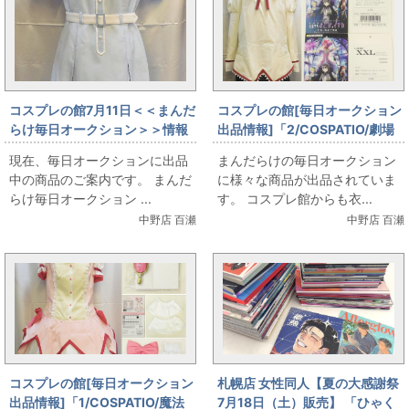
コスプレの館7月11日＜＜まんだ
コスプレの館[毎日オークション
らけ毎日オークション＞＞情報
出品情報]「2/COSPATIO/劇場
です
版 魔法少女まどか☆マギカ[新
現在、毎日オークションに出品
まんだらけの毎日オークション
編]叛逆の物語]/見滝原中学校女
中の商品のご案内です。 まんだ
に様々な商品が出品されていま
子制服/ジャケットセット+スカ
らけ毎日オークション ...
す。 コスプレ館からも衣...
ート/女性用XXLサイズ(日本サ
中野店 百瀬
中野店 百瀬
イズ)/コスプレ衣装」を出品し
ています
コスプレの館[毎日オークション
札幌店 女性同人【夏の大感謝祭
出品情報]「1/COSPATIO/魔法
7月18日（土）販売】 「ひゃく