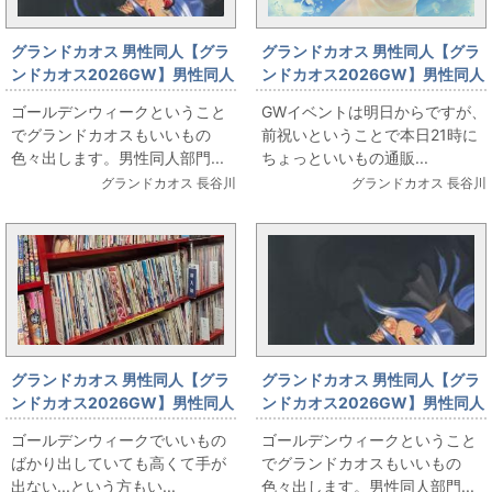
グランドカオス 男性同人【グラ
グランドカオス 男性同人【グラ
ンドカオス2026GW】男性同人
ンドカオス2026GW】男性同人
5/2(土) 少女標本の武内崇参加
4/28(火)21時～通信販売でまど
ゴールデンウィークということ
GWイベントは明日からですが、
同人誌あれこれ
そふとのクラファン返礼グッズ
でグランドカオスもいいもの
前祝いということで本日21時に
色々出します
色々出します。男性同人部門...
ちょっといいもの通販...
グランドカオス 長谷川
グランドカオス 長谷川
グランドカオス 男性同人【グラ
グランドカオス 男性同人【グラ
ンドカオス2026GW】男性同人
ンドカオス2026GW】男性同人
5/1(金)ジャンク同人誌コーナー
5/2(土) 少女標本の武内崇参加
ゴールデンウィークでいいもの
ゴールデンウィークということ
総入れ替え
同人誌あれこれ
ばかり出していても高くて手が
でグランドカオスもいいもの
出ない...という方もい...
色々出します。男性同人部門...