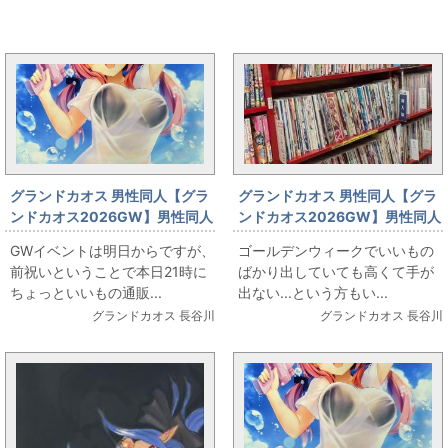
イベント情報と同じカテゴリの記事
グランドカオス 男性同人【グラ
グランドカオス 男性同人【グラ
ンドカオス2026GW】男性同人
ンドカオス2026GW】男性同人
4/28(火)21時～通信販売でまど
5/1(金)ジャンク同人誌コーナー
GWイベントは明日からですが、
ゴールデンウィークでいいもの
そふとのクラファン返礼グッズ
総入れ替え
前祝いということで本日21時に
ばかり出していても高くて手が
色々出します
ちょっといいもの通販...
出ない...という方もい...
グランドカオス 長谷川
グランドカオス 長谷川