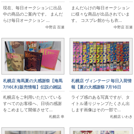
報です
ー/姫崎莉波/ハッピーミルフィ
現在、毎日オークションに出品
まんだらけの毎日オークション
ーユ/女性用Lサイズ(日本サイ
中の商品のご案内です。 まんだ
に様々な商品が出品されていま
ズ)/コスプレ衣装」を出品して
らけ毎日オークション ...
す。 コスプレ館からも衣...
います
中野店 百瀬
中野店 百瀬
札幌店 海馬夏の大感謝祭【海馬
札幌店 ヴィンテージ 毎日入荷情
7/16(木)販売情報】伝説の雑誌
報【夏の大感謝祭 7月16日
『HEAVEN』大出し
（木）販売】ヴィンテージ ド
札幌店をご利用いただいている
ライブ感のある写真ですが、タ
ラゴンボール表紙ほか、VINの
すべてのお客様へ、日頃の感謝
イトル通りジャンプたくさん出
夏はジャンプの夏だよ
をこめまして開催させて...
します画像はその一部で...
札幌店 串
札幌店 いわき