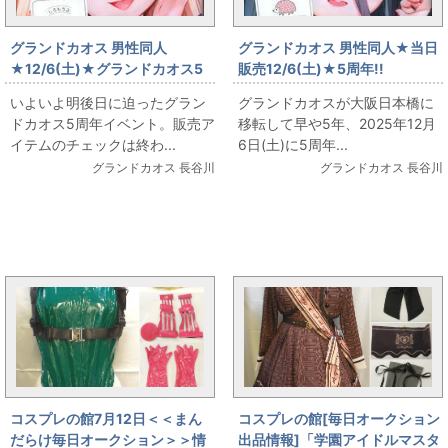
グランドカオス 男性同人
グランドカオス 男性同人★当日
★12/6(土)★グランドカオス5
販売12/6(土)★5周年!!
周年!!開催迫る明後日開催！
【DEEP(男性同人)】あまとう
いよいよ明後日に迫ったグラン
グランドカオスが大阪日本橋に
(よう太) 抱き枕カバー色々出し
ドカオス5周年イベント。販売ア
移転して早や5年、2025年12月
ます
イテムのチェックは終わ...
6日(土)に5周年...
グランドカオス 長谷川
グランドカオス 長谷川
まんだらけ新着トピックス
コスプレの館7月12日＜＜まん
コスプレの館[毎日オークション
だらけ毎日オークション＞＞情
出品情報]「学園アイドルマスタ