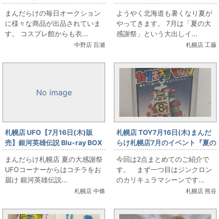
少女まどか☆マギカ/鹿目まどか
えむ。」大出しします。
まんだらけの毎日オークション
ようやく北海道も暑くなり夏が
魔法少女Ver./女性用XXLサイズ
に様々な商品が出品されていま
やってきます。 7月は「夏の大
(日本サイズ)/コスプレ衣装」を
す。 コスプレ館からも衣...
感謝祭」という大出しイ...
出品しています
中野店 百瀬
札幌店 工藤
No image
札幌店 UFO【7月16日(木)販
札幌店 TOY7月16日(木)まんだ
売】銀河英雄伝説 Blu-ray BOX
らけ札幌店7月のイベント『夏の
スタンダードエディション 全4
大感謝祭』合金・カリキュラマ
まんだらけ札幌店 夏の大感謝祭
今回は2点まとめてのご紹介で
巻セット
シーンとガードランチャーを販
UFOコーナーからはコチラをお
す。 まず一つ目はジンクロン
売します。
届け 銀河英雄伝説...
のカリキュラマシーンです...
札幌店 中條
札幌店 熊谷