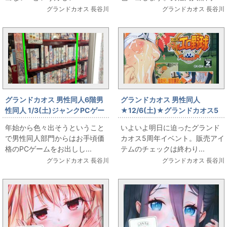
グランドカオス 長谷川
グランドカオス 長谷川
グランドカオス 男性同人6階男
グランドカオス 男性同人
性同人 1/3(土)ジャンクPCゲー
★12/6(土)★グランドカオス5
ム色々出します
周年!!【DEEP(男性同人)】いよ
年始から色々出そうということ
いよいよ明日に迫ったグランド
いよ明日開催！
で男性同人部門からはお手頃価
カオス5周年イベント。販売アイ
格のPCゲームをお出しし...
テムのチェックは終わり...
グランドカオス 長谷川
グランドカオス 長谷川