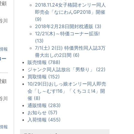
愛顧
2018.11.24女子格闘オンリー同人
即売会「なにわんGP2018」開催
(9)
谷川
2018年2月28日開封枕通販 (3)
12/21(木)～特価コーナー拡張!
(13)
7/1(土) 2(日) 特価男性同人誌3万
情報
冊大出しの2日間 (6)
ロー
販売情報 (788)
ジャンク同人誌放出「男祭り」 (22)
買取情報 (152)
愛顧
10/29(日)おしっ娘オンリー同人即売
会「し～むす!16」「くちコミ!4」開
催 (8)
谷川
通販情報 (283)
お知らせ (57)
入荷情報 (455)
情報