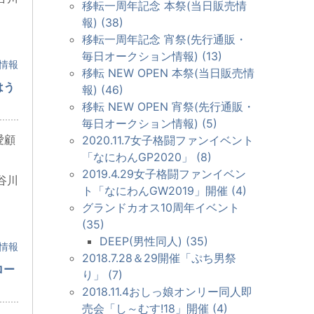
移転一周年記念 本祭(当日販売情
報) (38)
移転一周年記念 宵祭(先行通販・
毎日オークション情報) (13)
情報
移転 NEW OPEN 本祭(当日販売情
はう
報) (46)
移転 NEW OPEN 宵祭(先行通販・
毎日オークション情報) (5)
愛顧
2020.11.7女子格闘ファンイベント
「なにわんGP2020」 (8)
2019.4.29女子格闘ファンイベン
谷川
ト「なにわんGW2019」開催 (4)
グランドカオス10周年イベント
(35)
DEEP(男性同人) (35)
情報
2018.7.28＆29開催「ぷち男祭
ロー
り」 (7)
2018.11.4おしっ娘オンリー同人即
売会「し～むす!18」開催 (4)