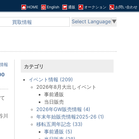
HOME
English
通販
オークション
お問い合わせ
Select Language
▼
買取情報
情報
カテゴリ
00
イベント情報 (209)
2026年8月大出しイベント
事前通販
て
当日販売
2026年GW販売情報 (4)
谷川
年末年始販売情報2025-26 (1)
移転五周年記念 (33)
事前通販 (5)
当日販売 (28)